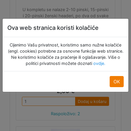
U kompletu se nalaze 2-10 pinski, 15-pinski
i 20-pinski ženski headeri, po dva od svake
veličine, ukupno 22 komada. Razmak
Ova web stranica koristi kolačiće
pinova je 0.1" (2.54 mm).
Cijenimo Vašu privatnost, koristimo samo nužne kolačiće
(engl. cookies) potrebne za osnovne funkcije web stranice.
Ne koristimo kolačiće za praćenje ili oglašavanje. Više o
politici privatnosti možete doznati
ovdje.
ID:12305
OK
2,60 €
Dodaj u košaru
Raspoloživo: 2