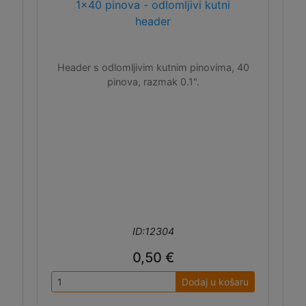
1x40 pinova - odlomljivi kutni
header
Header s odlomljivim kutnim pinovima, 40
pinova, razmak 0.1".
ID:12304
0,50 €
Dodaj u košaru