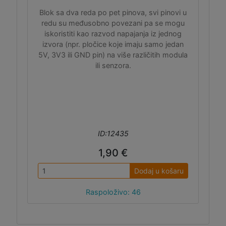
Blok sa dva reda po pet pinova, svi pinovi u
redu su međusobno povezani pa se mogu
iskoristiti kao razvod napajanja iz jednog
izvora (npr. pločice koje imaju samo jedan
5V, 3V3 ili GND pin) na više različitih modula
ili senzora.
ID:12435
1,90 €
Dodaj u košaru
Raspoloživo: 46