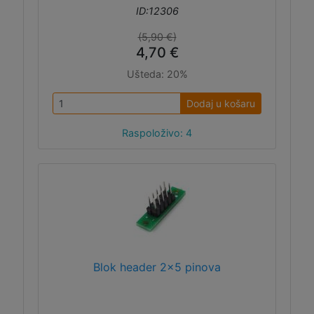
ID:12306
(5,90 €)
4,70 €
Ušteda:
20%
Dodaj u košaru
Raspoloživo: 4
Blok header 2x5 pinova