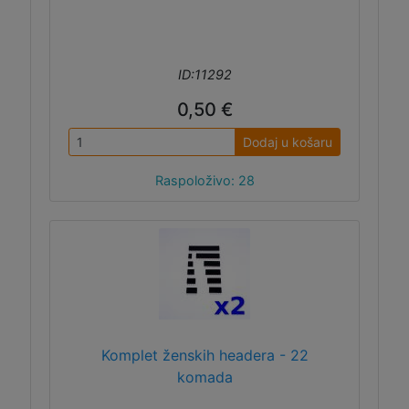
ID:11292
0,50 €
Dodaj u košaru
Raspoloživo: 28
Komplet ženskih headera - 22
komada