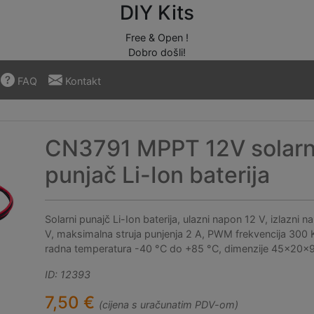
DIY Kits
Free & Open !
Dobro došli!
FAQ
Kontakt
CN3791 MPPT 12V solarn
punjač Li-Ion baterija
Solarni punajč Li-Ion baterija, ulazni napon 12 V, izlazni 
V, maksimalna struja punjenja 2 A, PWM frekvencija 300 
radna temperatura -40 °C do +85 °C, dimenzije 45x20x
ID: 12393
7,50 €
(cijena s uračunatim PDV-om)