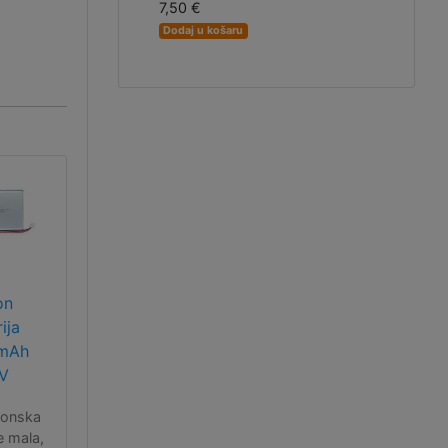
7,50 €
Dodaj u košaru
on
ija
mAh
7V
-ionska
je mala,