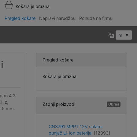
Košara je prazna
Pregled košare
Napravi narudžbu
Ponuda na firmu
Pregled košare
i
Košara je prazna
napon 4.2
KHz,
Zadnji proizvodi
Obriši
9.5 mm.
CN3791 MPPT 12V solarni
punjač Li-Ion baterija
[12393]