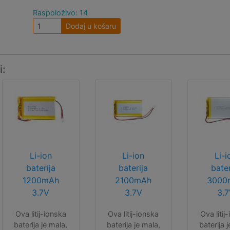
Raspoloživo: 14
Dodaj u košaru
i:
Li-ion
Li-ion
Li-i
baterija
baterija
bater
1200mAh
2100mAh
3000
3.7V
3.7V
3.
Ova litij-ionska
Ova litij-ionska
Ova litij
baterija je mala,
baterija je mala,
baterija 