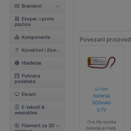
Brandovi
Eksper. i proto
pločice
Komponente
Povezani proizvod
Konektori i žice
Hlađenje
Pohrana
podataka
Li-ion
Ekrani
baterija
500mAh
E-tekstil &
3.7V
wearables
Ova litij-ionska
Filament za 3D
baterija je mala,