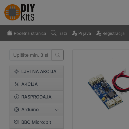
Početna stranica
Traži
Prijava
Registracija
LJETNA AKCIJA
AKCIJA
RASPRODAJA
Arduino
BBC Micro:bit