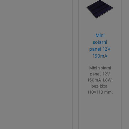
Tako štiti
bateriju,
osigurava joj
dulji trajni vijek,
ali štiti i Vas od
opasnosti ove
Mini
baterije!
solarni
panel 12V
150mA
Mini solarni
panel, 12V
150mA 1.8W,
bez žica,
110x110 mm.