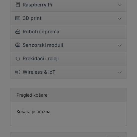
Raspberry Pi
3D print
Roboti i oprema
Senzorski moduli
Prekidači i releji
Wireless & IoT
Pregled košare
Košara je prazna