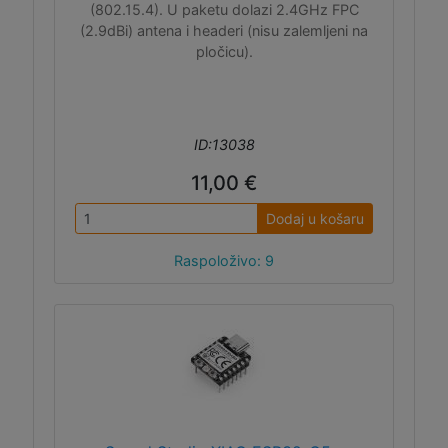
(802.15.4). U paketu dolazi 2.4GHz FPC
(2.9dBi) antena i headeri (nisu zalemljeni na
pločicu).
ID:13038
11,00 €
Dodaj u košaru
Raspoloživo: 9