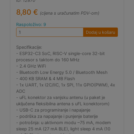
ID: 12870
8,80 €
(cijena s uračunatim PDV-om)
Raspoloživo: 9
Dodaj u košaru
Specifikacije:
- ESP32-C3 SoC, RISC-V single-core 32-bit
procesor s taktom do 160 MHz
- 2.4 GHz WiFi
- Bluetooth Low Energy 5.0 / Bluetooth Mesh
- 400 KB SRAM & 4 MB Flash
- 1x UART, 1x I2C/IIC, 1x SPI, 11x GPIO(PWM), 4x
ADC
- uFL konektor za vanjsku antenu (u paket je
uključena fleksibilna antena s uFL konektorom)
- USB-C za programiranje i napajanje
- podrška za napajanje i punjenje baterije
- potrošnja: u aktivnom modu ~75 mA, modem
sleep 25 mA (27 mA BLE), light sleep 4 mA (10