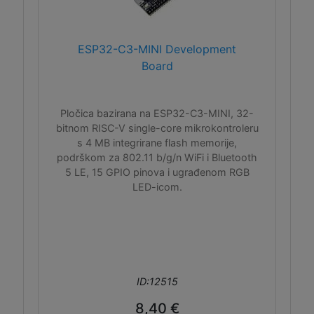
ESP32-C3-MINI Development
Board
Pločica bazirana na ESP32-C3-MINI, 32-
bitnom RISC-V single-core mikrokontroleru
s 4 MB integrirane flash memorije,
podrškom za 802.11 b/g/n WiFi i Bluetooth
5 LE, 15 GPIO pinova i ugrađenom RGB
LED-icom.
ID:12515
8,40 €