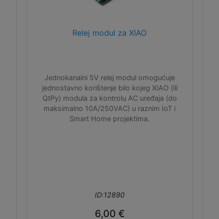
Relej modul za XIAO
Jednokanalni 5V relej modul omogućuje
jednostavno korištenje bilo kojeg XIAO (ili
QtPy) modula za kontrolu AC uređaja (do
maksimalno 10A/250VAC) u raznim IoT i
Smart Home projektima.
ID:12890
6,00 €