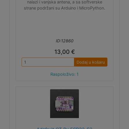
nalazi i vanjska antena, a sa softverske
strane podržani su Arduino i MicroPython.
ID:12860
13,00 €
Dodaj u košaru
Raspoloživo: 1