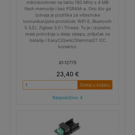
mikrokontroler na taktu 160 MHz s 4 MB
flash memorije i bez PSRAM-a. Ono što ga
izdvaja je podrška za višestruke
komunikacijske protokole: WiFi 6, Bluetooth
5 (LE), Zigbee 3.0 i Thread. Tu je i izuzetno
mala potrošnja u deep sleepu, priljučak za
bateriju i EasyC/Qwiic/StemmaQT I2C
konektor.
ID:12775
23,40 €
Dodaj u košaru
Raspoloživo: 4