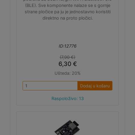
(BLE). Sve komponente nalaze se s gornje
strane pločice pa ju je jednostavno koristiti
direktno na proto pločici.
ID:12776
(7,90 €)
6,30 €
Ušteda:
20%
Dodaj u košaru
Raspoloživo: 13