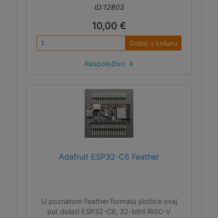
ID:12803
10,00 €
Dodaj u košaru
Raspoloživo: 4
Adafruit ESP32-C6 Feather
U poznatom Feather formatu pločice ovaj
put dolazi ESP32-C6, 32-bitni RISC-V