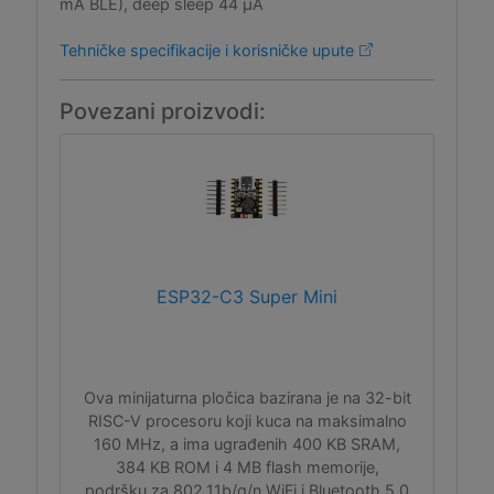
mA BLE), deep sleep 44 μA
Tehničke specifikacije i korisničke upute
Povezani proizvodi:
ESP32-C3 Super Mini
Ova minijaturna pločica bazirana je na 32-bit
RISC-V procesoru koji kuca na maksimalno
160 MHz, a ima ugrađenih 400 KB SRAM,
384 KB ROM i 4 MB flash memorije,
podršku za 802.11b/g/n WiFi i Bluetooth 5.0