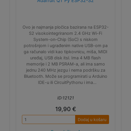
Adafruit QT Py ESP32-S2
Ovo je najmanja pločica bazirana na ESP32-
S2 visokointegriranom 2.4 GHz Wi-Fi
System-on-Chip (SoC) s niskom
potrošnjom i ugrađenim native USB-om pa
ga računalo vidi kao tipkovnicu, miša, MIDI
uređaj, USB disk itsl. Ima 4 MB flash
memorije i 2 MB PSRAM-a, ali ima samo
jednu 240 MHz jezgu i nema podršku za
Bluetooth. Može se programirati u Arduino
IDE-u ili CircuitPythonu i ima
easyC/Qwiic/Stemma QT I2C konektor.
ID:12121
19,90 €
Dodaj u košaru