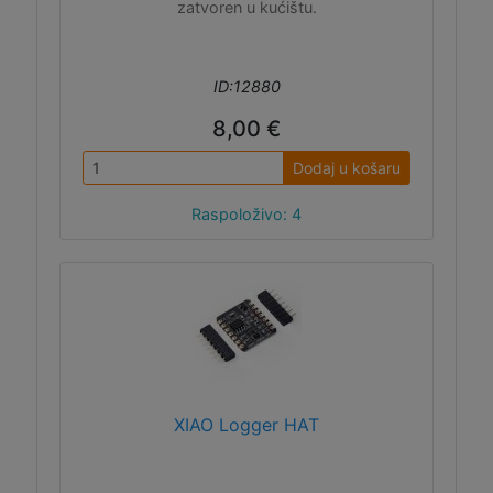
zatvoren u kućištu.
ID:12880
8,00 €
Dodaj u košaru
Raspoloživo: 4
XIAO Logger HAT