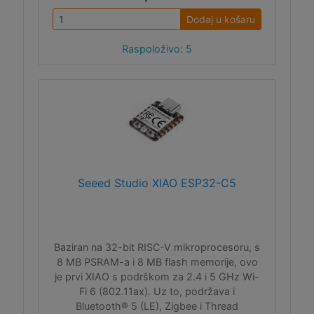
Dodaj u košaru
Raspoloživo: 5
Seeed Studio XIAO ESP32-C5
Baziran na 32-bit RISC-V mikroprocesoru, s
8 MB PSRAM-a i 8 MB flash memorije, ovo
je prvi XIAO s podrškom za 2.4 i 5 GHz Wi-
Fi 6 (802.11ax). Uz to, podržava i
Bluetooth® 5 (LE), Zigbee i Thread