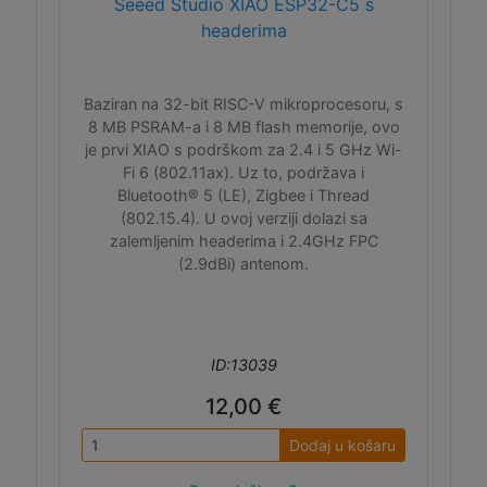
Seeed Studio XIAO ESP32-C5 s
headerima
Baziran na 32-bit RISC-V mikroprocesoru, s
8 MB PSRAM-a i 8 MB flash memorije, ovo
je prvi XIAO s podrškom za 2.4 i 5 GHz Wi-
Fi 6 (802.11ax). Uz to, podržava i
Bluetooth® 5 (LE), Zigbee i Thread
(802.15.4). U ovoj verziji dolazi sa
zalemljenim headerima i 2.4GHz FPC
(2.9dBi) antenom.
ID:13039
12,00 €
Dodaj u košaru