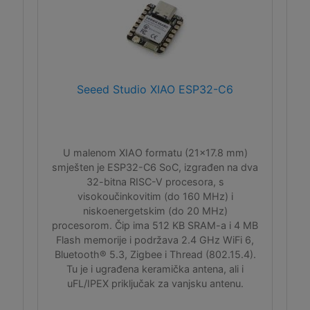
Seeed Studio XIAO ESP32-C6
U malenom XIAO formatu (21x17.8 mm)
smješten je ESP32-C6 SoC, izgrađen na dva
32-bitna RISC-V procesora, s
visokoučinkovitim (do 160 MHz) i
niskoenergetskim (do 20 MHz)
procesorom. Čip ima 512 KB SRAM-a i 4 MB
Flash memorije i podržava 2.4 GHz WiFi 6,
Bluetooth® 5.3, Zigbee i Thread (802.15.4).
Tu je i ugrađena keramička antena, ali i
uFL/IPEX priključak za vanjsku antenu.