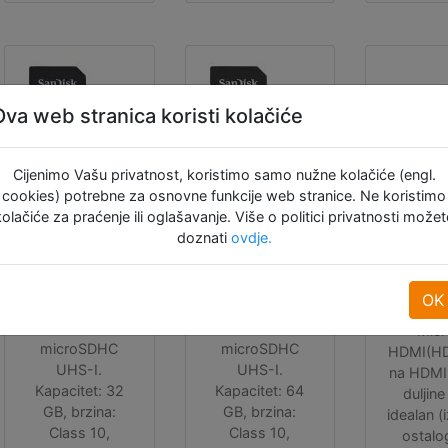
Ova web stranica koristi kolačiće
Cijenimo Vašu privatnost, koristimo samo nužne kolačiće (engl.
Sandisk
Sandisk
Mic
cookies) potrebne za osnovne funkcije web stranice. Ne koristimo
Ultra 32 GB
Ultra 64 GB
HDMI
kolačiće za praćenje ili oglašavanje. Više o politici privatnosti možet
doznati
ovdje.
MicroSDHC
MicroSDHC
HD
UHS-I
UHS-I
kabel 
- cr
OK
Memorijska
Memorijska
kartica San Disk
kartica San Disk
Micr
microSDHC
microSDHC
HDMI(H
UHS-I.
UHS-I.
na HDMI 
Kapacitet: 32
Kapacitet: 64
duljine
GB, brzina:
GB, brzina:
idealan 
Class 10,
Class 10,
ostalo