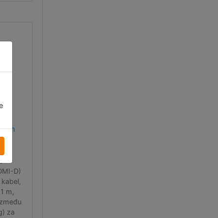
ro-
 na
e
MI
- 1m
ni
o-
DMI-D)
kabel,
 1 m,
(između
g) za