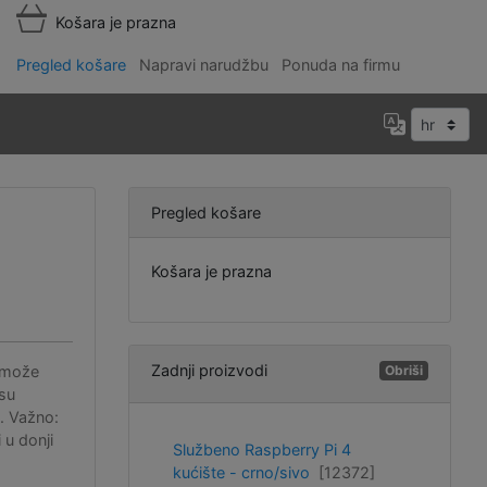
Košara je prazna
Pregled košare
Napravi narudžbu
Ponuda na firmu
Pregled košare
Košara je prazna
Zadnji proizvodi
e može
Obriši
 su
). Važno:
 u donji
Službeno Raspberry Pi 4
kućište - crno/sivo
[12372]