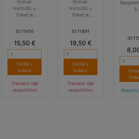
format:
format:
Raspberry
microSD. u
microSD. u
5.
Paket je
Paket je
uključen
uključen
adapter za
adapter za
ID:11410
ID:11891
microSD,
microSD,
ID:11
microSDHC i
microSDHC i
15,50 €
19,50 €
microSDXC
microSDXC
8,0
kartice.
kartice.
Dodaj u
Dodaj u
košaru
košaru
Doda
koša
Trenutno nije
Trenutno nije
raspoloživo
raspoloživo
Raspolož