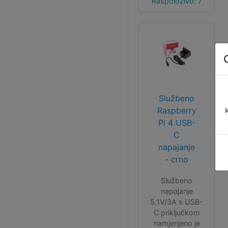
Raspoloživo: 7
kućišta!
Službeno
Raspberry
Pi 4 USB-
C
napajanje
- crno
Službeno
napajanje
5.1V/3A s USB-
C priključkom
namjenjeno je