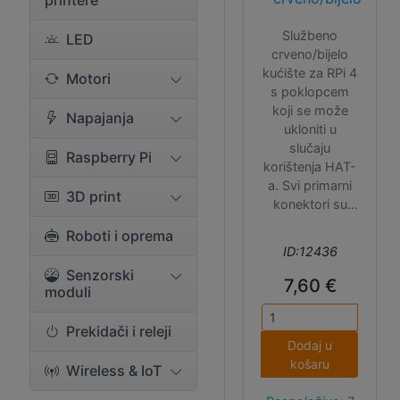
printere
Službeno
LED
crveno/bijelo
kućište za RPi 4
Motori
s poklopcem
koji se može
Napajanja
ukloniti u
slučaju
Raspberry Pi
korištenja HAT-
a. Svi primarni
3D print
konektori su
dostupni
Roboti i oprema
(uključujući i
ID:12436
microSD, ali ne i
Senzorski
CSI/DSI
7,60 €
moduli
konektore).
Važno: microSD
Prekidači i releji
karticu stavite u
Dodaj u
Pi tek nakon što
košaru
Wireless & IoT
ste ga umetnuli
u donji dio