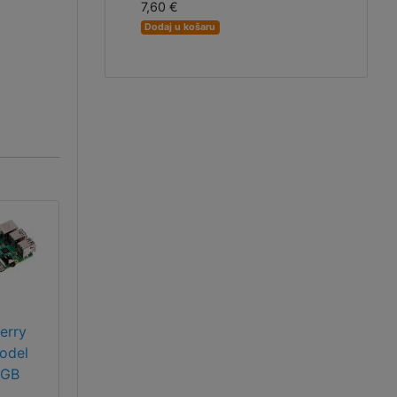
7,60 €
Dodaj u košaru
erry
odel
8GB