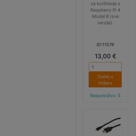
za korištenje s
Raspberry Pi 4
Model B (sve
verzije).
ID:11576
13,00 €
Dodaj u
košaru
Raspoloživo: 5