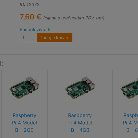
ID: 12372
7,60 €
(cijena s uračunatim PDV-om)
Raspoloživo: 5
Dodaj u košaru
i:
Raspberry
Raspberry
Raspb
Pi 4 Model
Pi 4 Model
Pi 4 M
B – 2GB
B – 4GB
B – 