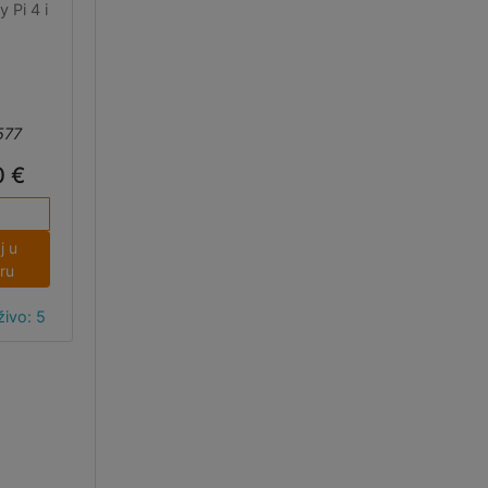
 Pi 4 i
577
0 €
j u
ru
ivo: 5