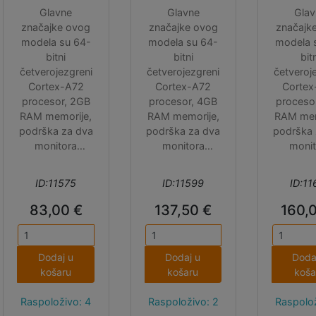
Glavne
Glavne
Glav
značajke ovog
značajke ovog
značajk
modela su 64-
modela su 64-
modela 
bitni
bitni
bit
četverojezgreni
četverojezgreni
četveroj
Cortex-A72
Cortex-A72
Cortex
procesor, 2GB
procesor, 4GB
proceso
RAM memorije,
RAM memorije,
RAM mem
podrška za dva
podrška za dva
podrška 
monitora
monitora
monit
rezolucije do
rezolucije do
rezoluc
4K, hardversko
4K, hardversko
4K, hard
ID:11575
ID:11599
ID:11
video
video
vid
dekodiranje do
dekodiranje do
dekodira
83,00 €
137,50 €
160,
4K60p,
4K60p,
4K6
2.4/5.0GHz
2.4/5.0GHz
2.4/5.
WiFi, Bluetooth
WiFi, Bluetooth
WiFi, Bl
Dodaj u
Dodaj u
Doda
5.0, gigabitni
5.0, gigabitni
5.0, gig
košaru
košaru
koša
internet, 2x USB
internet, 2x USB
internet,
3.0 i 2x USB
3.0 i 2x USB
3.0 i 2
Raspoloživo: 4
Raspoloživo: 2
Raspolož
2.0 priključci.
2.0 priključci.
2.0 prik