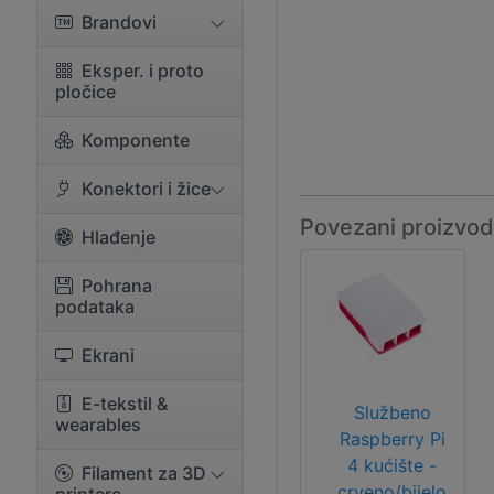
Brandovi
Eksper. i proto
pločice
Komponente
Konektori i žice
Povezani proizvod
Hlađenje
Pohrana
podataka
Ekrani
E-tekstil &
Službeno
wearables
Raspberry Pi
4 kućište -
Filament za 3D
crveno/bijelo