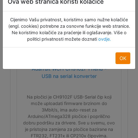
Ova web stranica koristi kolačiće
Raspoloživo: 4
Cijenimo Vašu privatnost, koristimo samo nužne kolačiće
(engl. cookies) potrebne za osnovne funkcije web stranice.
Ne koristimo kolačiće za praćenje ili oglašavanje. Više o
politici privatnosti možete doznati
ovdje.
OK
Adafruit WCH CH9102F Friend -
USB na serial konverter
Na pločici je CH9102F USB-Serial čip koji
može uploadati firmware brzinom do
3Mbit/s, ima auto-reset za
Arduino/ATmega328 pločice i poprilično
dobru podršku za drivere. Sve u svemu, ovo
je pristojna zamjena za pločice bazirane na
FTR232, FT231x ili CP210x čipovima.