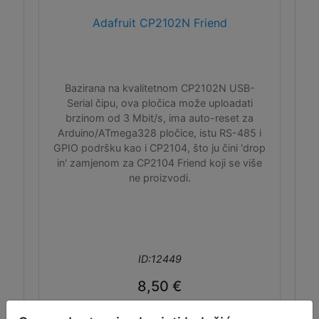
Adafruit CP2102N Friend
Bazirana na kvalitetnom CP2102N USB-
Serial čipu, ova pločica može uploadati
brzinom od 3 Mbit/s, ima auto-reset za
Arduino/ATmega328 pločice, istu RS-485 i
GPIO podršku kao i CP2104, što ju čini 'drop
in' zamjenom za CP2104 Friend koji se više
ne proizvodi.
ID:12449
8,50 €
Dodaj u košaru