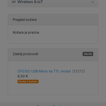
Wireless & IoT
Pregled košare
Košara je prazna
Zadnji proizvodi
Obriši
CP2102 USB Micro na TTL modul
[12272]
6,50 €
Dodaj u košaru