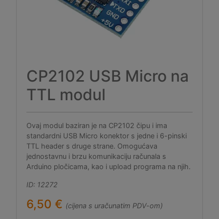
CP2102 USB Micro na
TTL modul
Ovaj modul baziran je na CP2102 čipu i ima
standardni USB Micro konektor s jedne i 6-pinski
TTL header s druge strane. Omogućava
jednostavnu i brzu komunikaciju računala s
Arduino pločicama, kao i upload programa na njih.
ID: 12272
6,50 €
(cijena s uračunatim PDV-om)