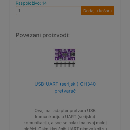
Raspoloživo: 14
Dodaj u košaru
Povezani proizvodi:
USB-UART (serijski) CH340
pretvarač
Ovaj mali adapter pretvara USB
komunikaciju u UART (serijsku)
komunikaciju, a sve se nalazi na ovoj maloj
pločici. Osim klasičnih UART pinova koji su