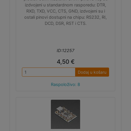
izdvojeni u standardnom rasporedu: DTR,
RXD, TXD, VCC, CTS, GND, izdvojeni su i
ostali pinovi dostupni na chipu: RS232, RI,
DCD, DSR, RST i CTS.
ID:12257
4,50 €
Dodaj u košaru
Raspoloživo: 8