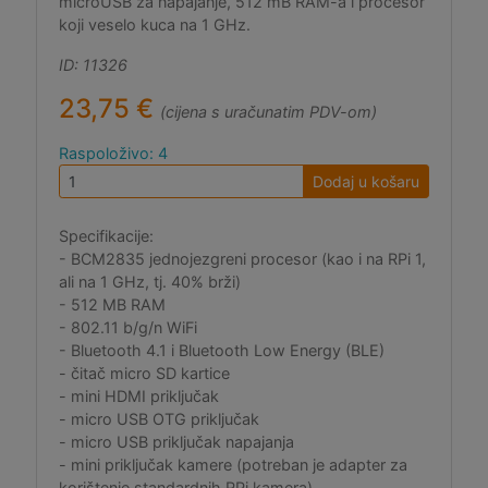
microUSB za napajanje, 512 mB RAM-a i procesor
koji veselo kuca na 1 GHz.
ID: 11326
23,75 €
(cijena s uračunatim PDV-om)
Raspoloživo: 4
Dodaj u košaru
Specifikacije:
- BCM2835 jednojezgreni procesor (kao i na RPi 1,
ali na 1 GHz, tj. 40% brži)
- 512 MB RAM
- 802.11 b/g/n WiFi
- Bluetooth 4.1 i Bluetooth Low Energy (BLE)
- čitač micro SD kartice
- mini HDMI priključak
- micro USB OTG priključak
- micro USB priključak napajanja
- mini priključak kamere (potreban je adapter za
korištenje standardnih RPi kamera)