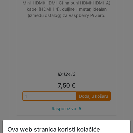
Mini-HDMI(HDMI-C) na puni HDMI(HDMI-A)
kabel (HDMI 1.4), duljine 1 metar, idealan
(između ostalog) za Raspberry Pi Zero.
ID:12413
7,50 €
Dodaj u košaru
Raspoloživo: 5
Ova web stranica koristi kolačiće