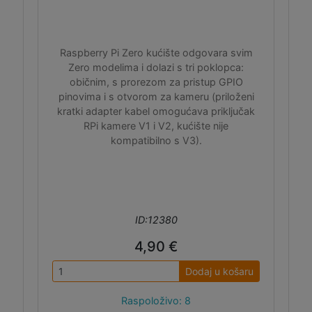
Raspberry Pi Zero kućište odgovara svim
Zero modelima i dolazi s tri poklopca:
običnim, s prorezom za pristup GPIO
pinovima i s otvorom za kameru (priloženi
kratki adapter kabel omogućava priključak
RPi kamere V1 i V2, kućište nije
kompatibilno s V3).
ID:12380
4,90 €
Dodaj u košaru
Raspoloživo: 8