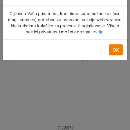
Cijenimo Vašu privatnost, koristimo samo nužne kolačiće
(engl. cookies) potrebne za osnovne funkcije web stranice.
Ne koristimo kolačiće za praćenje ili oglašavanje. Više o
MicroUSB 2.0 OTG kabel - 20cm
politici privatnosti možete doznati
ovdje.
OK
MicroUSB 2.0 OTG kabel duljine 20 cm.
ID:12672