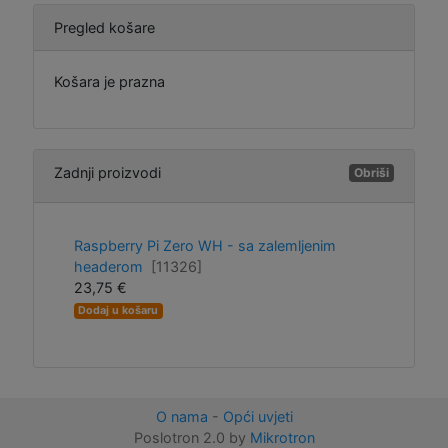
Pregled košare
Košara je prazna
Zadnji proizvodi
Obriši
Raspberry Pi Zero WH - sa zalemljenim
headerom
[11326]
23,75 €
Dodaj u košaru
O nama
-
Opći uvjeti
Poslotron 2.0 by
Mikrotron