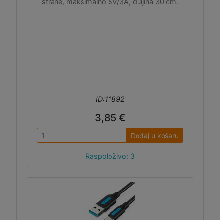
strane, maksimalno 5V/3A, duljina 30 cm.
ID:11892
3,85 €
Dodaj u košaru
Raspoloživo: 3