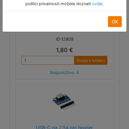
politici privatnosti možete doznati
ovdje.
OK
ID:12809
1,80 €
Dodaj u košaru
Raspoloživo: 4
USB-C na 2.54 pin header