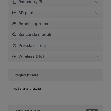
Raspberry Pi
3D print
Roboti i oprema
Senzorski moduli
Prekidači i releji
Wireless & IoT
Pregled košare
Košara je prazna
Zadnji proizvodi
Obriši