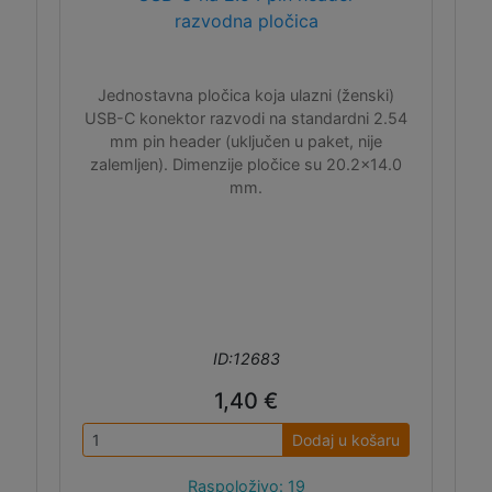
razvodna pločica
Jednostavna pločica koja ulazni (ženski)
USB-C konektor razvodi na standardni 2.54
mm pin header (uključen u paket, nije
zalemljen). Dimenzije pločice su 20.2x14.0
mm.
ID:12683
1,40 €
Dodaj u košaru
Raspoloživo: 19