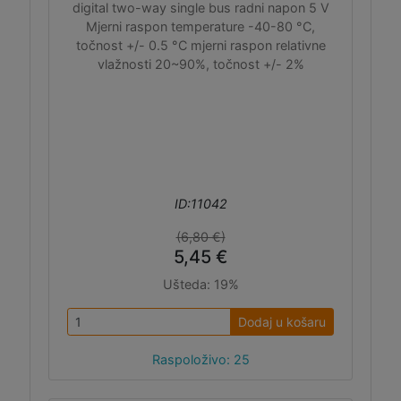
digital two-way single bus radni napon 5 V
Mjerni raspon temperature -40-80 °C,
točnost +/- 0.5 °C mjerni raspon relativne
vlažnosti 20~90%, točnost +/- 2%
ID:11042
(6,80 €)
5,45 €
Ušteda:
19%
Dodaj u košaru
Raspoloživo: 25