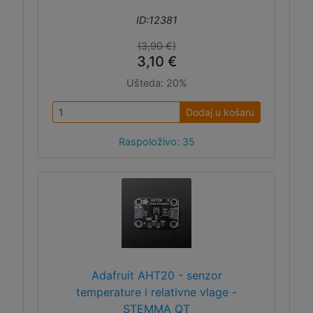
ID:12381
(3,90 €)
3,10 €
Ušteda:
20%
Dodaj u košaru
Raspoloživo: 35
Adafruit AHT20 - senzor
temperature i relativne vlage -
STEMMA QT