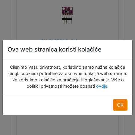
GY-BME280-3.3 senzor
temperature, vlage i tlaka zraka
Ova web stranica koristi kolačiće
Cijenimo Vašu privatnost, koristimo samo nužne kolačiće
Modul je baziran na BME280 senzoru,
(engl. cookies) potrebne za osnovne funkcije web stranice.
podržana je I2C i SPI komunikacija, radni
Ne koristimo kolačiće za praćenje ili oglašavanje. Više o
napon i logika 3.3 V, mjerni opseg je -40…
politici privatnosti možete doznati
ovdje.
+85 °C, 0…100 % RH, 300…1100 hPa,
dimenzije pločice 15x11.5 mm.
OK