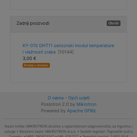
Zadnji proizvodi
Obriši
KY-015 DHT11 senzorski modul temperature
i vlažnosti zraka
[10144]
3,00 €
Dodaj u košaru
O nama
-
Opći uvjeti
Poslotron 2.0 by
Mikrotron
Powered by
Apache OFBiz
Naziv tvrtke: MIKROTRON društvo s ograničenom odgovornošću za trgovinu i
usluge • Skraćeni naziv: MIKROTRON d.o.o. • Sudski registar: Trgovački sud u
Zagrebu • MBS: 080923147 • MB: 4251717 • Temeljni kapital: 2.650,00 €