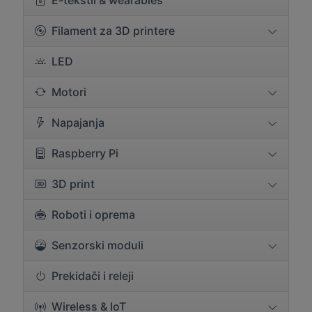
E-tekstil & wearables
Filament za 3D printere
LED
Motori
Napajanja
Raspberry Pi
3D print
Roboti i oprema
Senzorski moduli
Prekidači i releji
Wireless & IoT