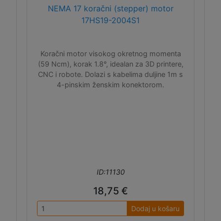
NEMA 17 koračni (stepper) motor
17HS19-2004S1
Koračni motor visokog okretnog momenta
(59 Ncm), korak 1.8°, idealan za 3D printere,
CNC i robote. Dolazi s kabelima duljine 1m s
4-pinskim ženskim konektorom.
ID:11130
18,75 €
Dodaj u košaru