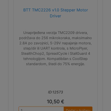
BTT TMC2226 v1.0 Stepper Motor
Driver
Unaprijeđena verzija TMC2209 drivera,
podržava do 256 mikrokoraka, maksimalno
2.8A po zavojnici, 5-29V napajanje motora,
step/dir ili UART kontrola, s MicroPlyer,
StealthChop2, SpreadCycle i StallGuard 4
tehnologijom. Kompatibilan s CoolStep
standardom, štedi do 75% energije.
ID:12573
10,50 €
Dodaj u košaru