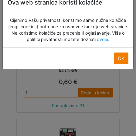
Ova web stranica koristi kolačiće
motor driverima sa samoljepivom trakom na
dnu. Dimenzije: 15x14.5x13 mm.
Cijenimo Vašu privatnost, koristimo samo nužne kolačiće
(engl. cookies) potrebne za osnovne funkcije web stranice.
Ne koristimo kolačiće za praćenje ili oglašavanje. Više o
politici privatnosti možete doznati
ovdje.
OK
ID:12598
0,60 €
Dodaj u košaru
Raspoloživo: 31