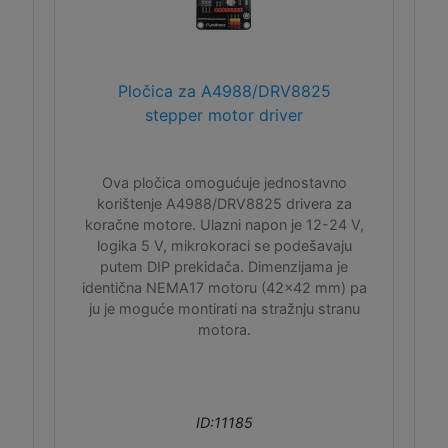
Pločica za A4988/DRV8825
stepper motor driver
Ova pločica omogućuje jednostavno
korištenje A4988/DRV8825 drivera za
koračne motore. Ulazni napon je 12-24 V,
logika 5 V, mikrokoraci se podešavaju
putem DIP prekidača. Dimenzijama je
identična NEMA17 motoru (42x42 mm) pa
ju je moguće montirati na stražnju stranu
motora.
ID:11185