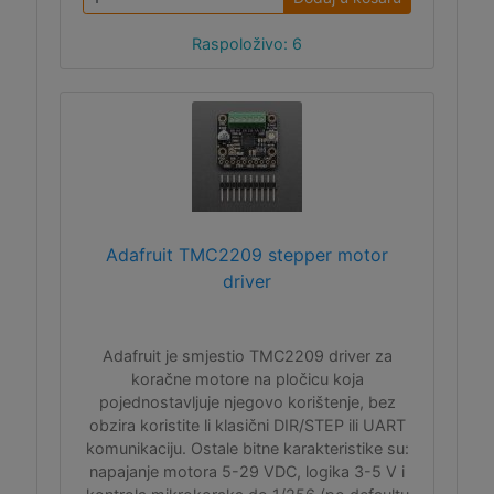
Raspoloživo: 6
Adafruit TMC2209 stepper motor
driver
Adafruit je smjestio TMC2209 driver za
koračne motore na pločicu koja
pojednostavljuje njegovo korištenje, bez
obzira koristite li klasični DIR/STEP ili UART
komunikaciju. Ostale bitne karakteristike su:
napajanje motora 5-29 VDC, logika 3-5 V i