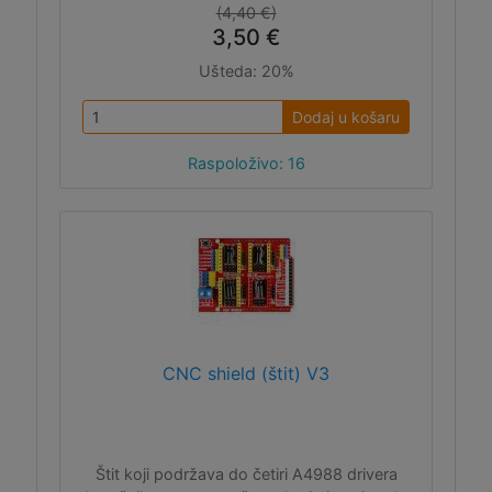
(4,40 €)
3,50 €
Ušteda:
20%
Dodaj u košaru
Raspoloživo: 16
CNC shield (štit) V3
Štit koji podržava do četiri A4988 drivera