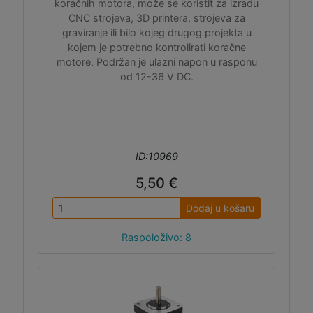
koračnih motora, može se koristit za izradu
CNC strojeva, 3D printera, strojeva za
graviranje ili bilo kojeg drugog projekta u
kojem je potrebno kontrolirati koračne
motore. Podržan je ulazni napon u rasponu
od 12-36 V DC.
ID:10969
5,50 €
Dodaj u košaru
Raspoloživo: 8