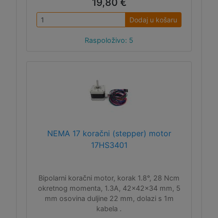
19,80 €
Dodaj u košaru
Raspoloživo: 5
NEMA 17 koračni (stepper) motor
17HS3401
Bipolarni koračni motor, korak 1.8°, 28 Ncm
okretnog momenta, 1.3A, 42x42x34 mm, 5
mm osovina duljine 22 mm, dolazi s 1m
kabela .