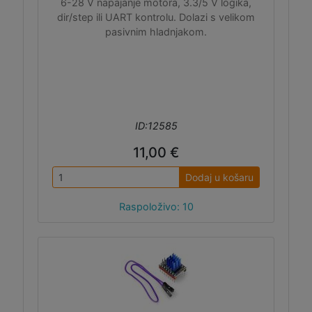
6-28 V napajanje motora, 3.3/5 V logika,
dir/step ili UART kontrolu. Dolazi s velikom
pasivnim hladnjakom.
ID:12585
11,00 €
Dodaj u košaru
Raspoloživo: 10