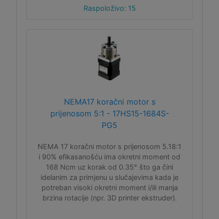
Raspoloživo: 15
NEMA17 koračni motor s
prijenosom 5:1 - 17HS15-1684S-
PG5
NEMA 17 koračni motor s prijenosom 5.18:1
i 90% efikasanošću ima okretni moment od
168 Ncm uz korak od 0.35° što ga čini
idelanim za primjenu u slučajevima kada je
potreban visoki okretni moment i/ili manja
brzina rotacije (npr. 3D printer ekstruder).