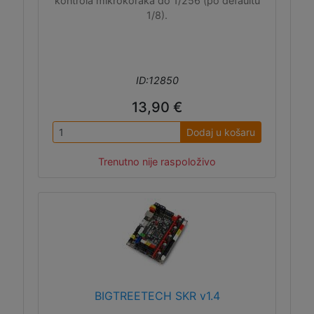
kontrola mikrokoraka do 1/256 (po defaultu
1/8).
ID:12850
13,90 €
Dodaj u košaru
Trenutno nije raspoloživo
BIGTREETECH SKR v1.4