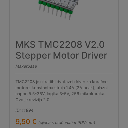
MKS TMC2208 V2.0
Stepper Motor Driver
Makerbase
TMC2208 je ultra tihi dvofazni driver za koračne
motore, konstantna struja 1.4A (2A peak), ulazni
napon 5.5-36V, logika 3-5V, 256 mikrokoraka.
Ovo je revizija 2.0.
ID: 11894
9,50 €
(cijena s uračunatim PDV-om)