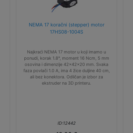
NEMA 17 koračni (stepper) motor
17HS08-1004S
Najkraći NEMA 17 motor u koji imamo u
ponudi, korak 1.8°, moment 16 Ncm, 5 mm
osovina i dimenzije 42x42x20 mm. Svaka
faza povlači 1.0 A, ima 4 žice duljine 40 cm,
ali bez konektora. Odličan je izbor za
ekstruder na 3D printeru.
ID:12442