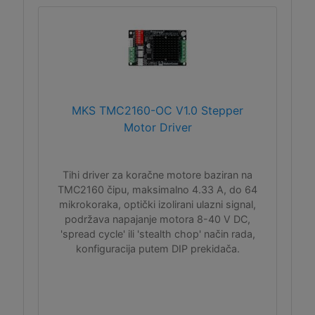
MKS TMC2160-OC V1.0 Stepper
Motor Driver
Tihi driver za koračne motore baziran na
TMC2160 čipu, maksimalno 4.33 A, do 64
mikrokoraka, optički izolirani ulazni signal,
podržava napajanje motora 8-40 V DC,
'spread cycle' ili 'stealth chop' način rada,
konfiguracija putem DIP prekidača.