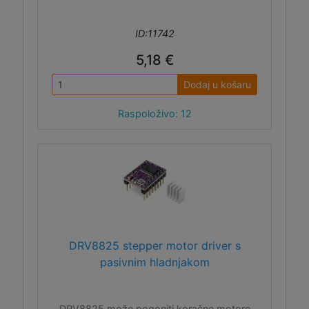
ID:11742
5,18 €
Dodaj u košaru
Raspoloživo: 12
DRV8825 stepper motor driver s
pasivnim hladnjakom
DRV8825 može pogoniti koračne motore