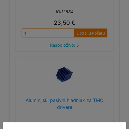
ID:12584
23,50 €
Dodaj u košaru
Raspoloživo: 5
Aluminijski pasivni hladnjak za TMC
drivere
Hladnjak koji se koristi na TMC stepper