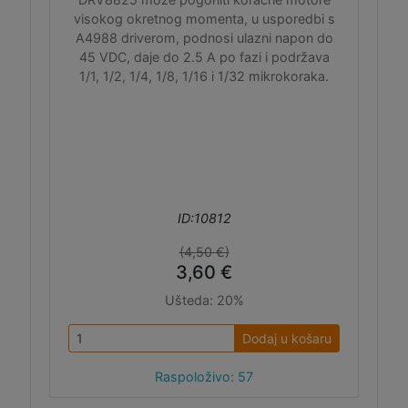
visokog okretnog momenta, u usporedbi s
A4988 driverom, podnosi ulazni napon do
45 VDC, daje do 2.5 A po fazi i podržava
1/1, 1/2, 1/4, 1/8, 1/16 i 1/32 mikrokoraka.
ID:10812
(4,50 €)
3,60 €
Ušteda:
20%
Dodaj u košaru
Raspoloživo: 57