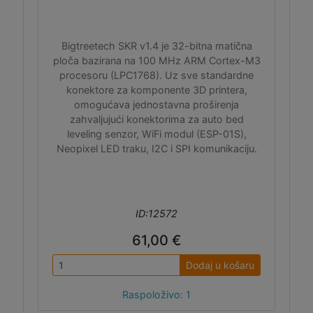
Bigtreetech SKR v1.4 je 32-bitna matična
ploča bazirana na 100 MHz ARM Cortex-M3
procesoru (LPC1768). Uz sve standardne
konektore za komponente 3D printera,
omogućava jednostavna proširenja
zahvaljujući konektorima za auto bed
leveling senzor, WiFi modul (ESP-01S),
Neopixel LED traku, I2C i SPI komunikaciju.
ID:12572
61,00 €
Dodaj u košaru
Raspoloživo: 1