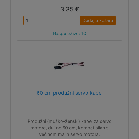
3,35 €
Dodaj u košaru
Raspoloživo: 10
60 cm produžni servo kabel
Produžni (muško-ženski) kabel za servo
motore, duljine 60 cm, kompatibilan s
većinom malih servo motora.