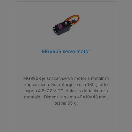
MG996R servo motor
MG996R je snažan servo motor s metalnim
zupčanicima. Kut rotacije je cca 180°, radni
napon 4.8-7.2 V DC, dolazi s dodacima za
montažu. Dimenzije su mu 40x19x43 mm,
težina 55 g.