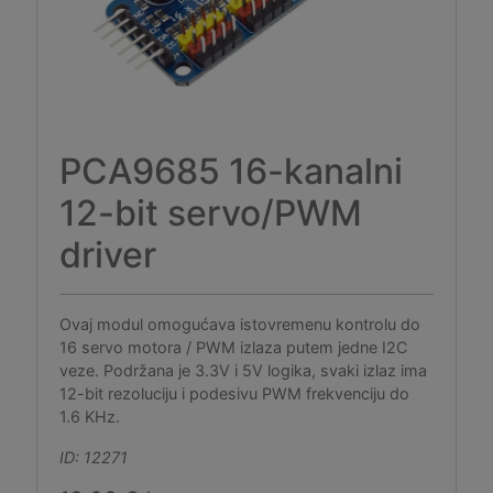
PCA9685 16-kanalni
12-bit servo/PWM
driver
Ovaj modul omogućava istovremenu kontrolu do
16 servo motora / PWM izlaza putem jedne I2C
veze. Podržana je 3.3V i 5V logika, svaki izlaz ima
12-bit rezoluciju i podesivu PWM frekvenciju do
1.6 KHz.
ID: 12271