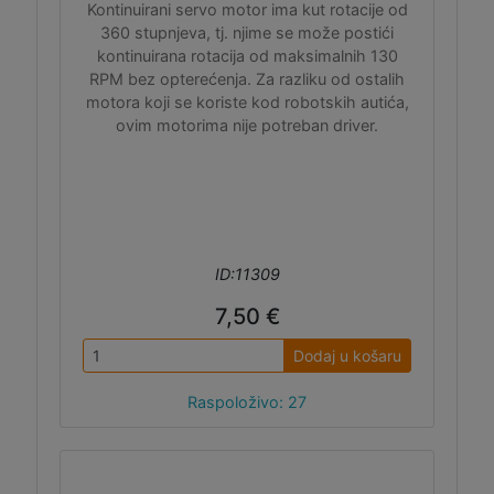
Kontinuirani servo motor ima kut rotacije od
360 stupnjeva, tj. njime se može postići
kontinuirana rotacija od maksimalnih 130
RPM bez opterećenja. Za razliku od ostalih
motora koji se koriste kod robotskih autića,
ovim motorima nije potreban driver.
ID:11309
7,50 €
Dodaj u košaru
Raspoloživo: 27