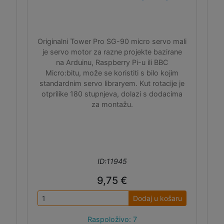
Originalni Tower Pro SG-90 micro servo mali
je servo motor za razne projekte bazirane
na Arduinu, Raspberry Pi-u ili BBC
Micro:bitu, može se koristiti s bilo kojim
standardnim servo libraryem. Kut rotacije je
otprilike 180 stupnjeva, dolazi s dodacima
za montažu.
ID:11945
9,75 €
Dodaj u košaru
Raspoloživo: 7