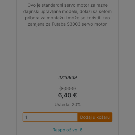
Ovo je standardni servo motor za razne
daljinski upravljane modele, dolazi sa setom
pribora za montažu i može se koristiti kao
zamjena za Futaba S3003 servo motor.
ID:10939
(8,00 €)
6,40 €
Ušteda:
20%
Dodaj u košaru
Raspoloživo: 6