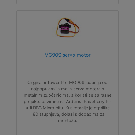
MG90S servo motor
Originalni Tower Pro MG90S jedan je od
najpopularnijih malih servo motora s
metalnim zupčanicima, a koristi se za razne
projekte bazirane na Arduinu, Raspberry Pi-
u ili BBC Micro:bitu. Kut rotacije je otprilike
180 stupnjeva, dolazi s dodacima za
montažu.