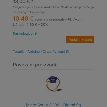
13,00 €
*
* najniža cijena tijekom razdoblja od 30 dana prije provođenja
posebnog oblika prodaje
10,40 €
(cijena s uračunatim PDV-om)
Ušteda:
2,60 € - 20%
Raspoloživo: 9
Dodaj u košaru
Tutorijal (Arduino i CircuitPython)
Povezani proizvodi:
Micro Servo SG90 - Digital 9g