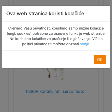
Ova web stranica koristi kolačiće
ID:11606
19,75 €
Cijenimo Vašu privatnost, koristimo samo nužne kolačiće
Dodaj u košaru
(engl. cookies) potrebne za osnovne funkcije web stranice.
Ne koristimo kolačiće za praćenje ili oglašavanje. Više o
Raspoloživo: 9
politici privatnosti možete doznati
ovdje.
OK
FS90R kontinuirani servo motor