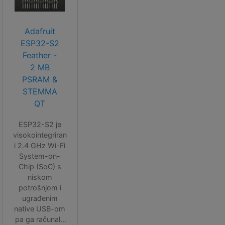
Adafruit
ESP32-S2
Feather -
2 MB
PSRAM &
STEMMA
QT
ESP32-S2 je
visokointegriran
i 2.4 GHz Wi-Fi
System-on-
Chip (SoC) s
niskom
potrošnjom i
ugrađenim
native USB-om
pa ga računalo