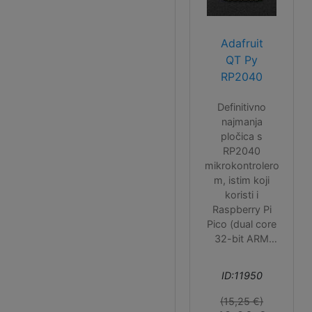
Adafruit
QT Py
RP2040
Definitivno
najmanja
pločica s
RP2040
mikrokontrolero
m, istim koji
koristi i
Raspberry Pi
Pico (dual core
32-bit ARM
Cortex M0+ @
125MHz), a koji
ID:11950
je morao biti
smješten sa
(15,25 €)
stražnje strane