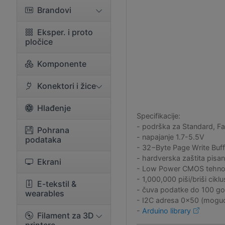
Brandovi
Eksper. i proto
pločice
Komponente
Konektori i žice
Hlađenje
Specifikacije:
- podrška za Standard, Fa
Pohrana
- napajanje 1.7-5.5V
podataka
- 32−Byte Page Write Buff
- hardverska zaštita pisa
Ekrani
- Low Power CMOS tehnol
- 1,000,000 piši/briši cikl
E-tekstil &
- čuva podatke do 100 go
wearables
- I2C adresa 0x50 (moguć
-
Arduino library
Filament za 3D