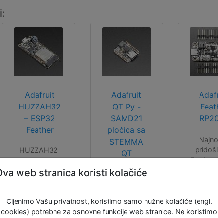
i:
Adafruit
Adafruit
Adafr
HUZZAH32
QT Py -
Feat
– ESP32
SAMD21
RP2
Feather
pločica sa
Najno
STEMMA
pridošl
HUZZAH32
QT
Feather o
Feather
ova pl
bazirana je na
Ova web stranica koristi kolačiće
Minijaturna
bazirana
ESP32, na njoj
Adafruitova
Raspber
se nalazi
pločica oblikom
RP2
Cijenimo Vašu privatnost, koristimo samo nužne kolačiće (engl.
službeni
i pinoutom je
mikrokon
cookies) potrebne za osnovne funkcije web stranice. Ne koristimo
WROOM32
kompatibilna sa