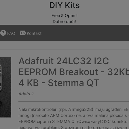
DIY Kits
Free & Open !
Dobro došli!
FAQ
Kontakt
Adafruit 24LC32 I2C
EEPROM Breakout - 32Kbi
4 KB - Stemma QT
Adafruit
Neki mikrokontroleri (npr. ATmega328) imaju ugrađeni E
mnogi (naročito ARM Cortex) ne, a ova malena pločica s
EEPROM čipom i STEMMA QT/Qwiic/EasyC I2C konekto
rješava ovaj problem. S obzirom na to da se nalazi izvan