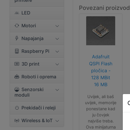
printere
Povezani proizvod
LED
Motori
Napajanja
Raspberry Pi
Adafruit
QSPI Flash
3D print
pločica -
Roboti i oprema
128 MBit
16 MB
Senzorski
moduli
Uvijek, ali baš
uvijek, memorije
Prekidači i releji
ponestane kad
ju čovjek
Wireless & IoT
najviše treba.
Ova minijaturna