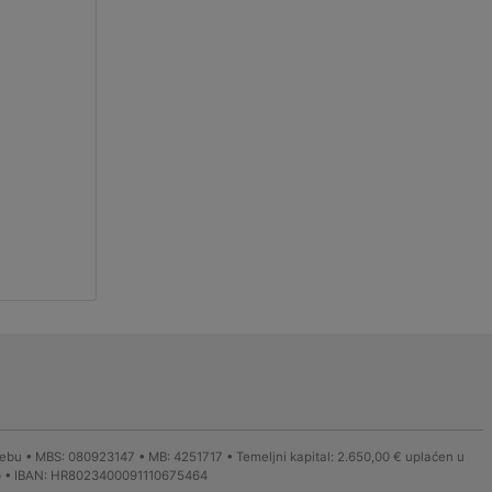
ebu • MBS: 080923147 • MB: 4251717 • Temeljni kapital: 2.650,00 € uplaćen u
greb • IBAN: HR8023400091110675464