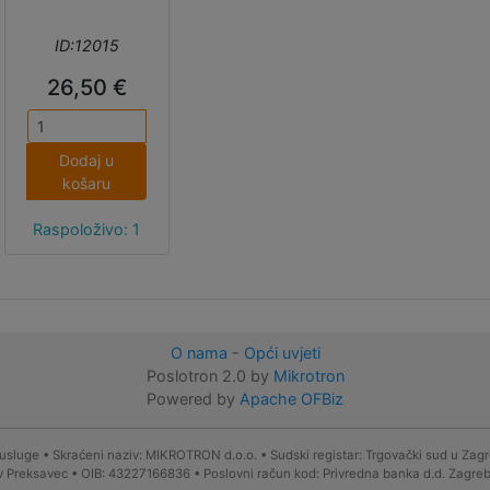
vidi kao
tipkovnicu,
ID:12015
miša, MIDI
uređaj, USB
26,50 €
disk itsl. Ima 4
MB flash
memorije i 2 MB
Dodaj u
PSRAM-a, ali
košaru
ima samo jednu
240 MHz jezgu
Raspoloživo: 1
i nema podršku
za Bluetooth.
Može se
programirati u
Arduino IDE-u ili
O nama
-
Opći uvjeti
CircuitPythonu,
Poslotron 2.0 by
Mikrotron
ima
Powered by
Apache OFBiz
easyC/Qwiic/St
emma QT I2C
konektor te
sluge • Skraćeni naziv: MIKROTRON d.o.o. • Sudski registar: Trgovački sud u Zagr
priključak i
lav Preksavec • OIB: 43227166836 • Poslovni račun kod: Privredna banka d.d. Za