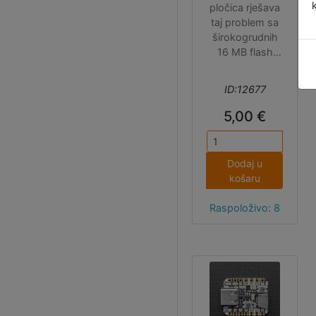
pločica rješava
taj problem sa
širokogrudnih
16 MB flash
memorije i
brzim QSPI
ID:12677
sučeljem (može
se korisiti i SPI,
5,00 €
samo treba
pročitati upute,
link je na
Dodaj u
stranici
košaru
proizvoda).
Raspoloživo: 8