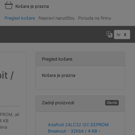
Košara je prazna
Pregled košare
Napravi narudžbu
Ponuda na firmu
Pregled košare
t /
Košara je prazna
Zadnji proizvodi
Obriši
EPROM, ali
 4 KB
Adafruit 24LC32 I2C EEPROM
rima
Breakout - 32Kbit / 4 KB -