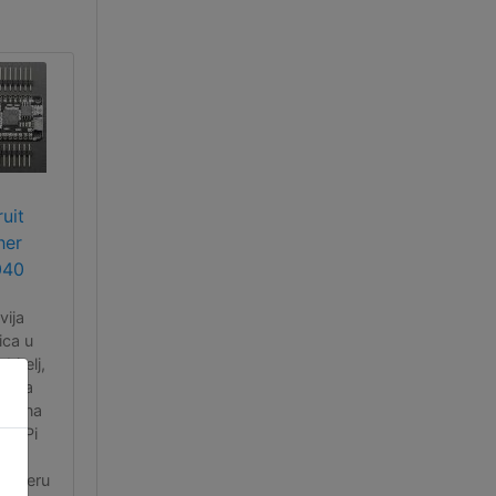
uit
her
040
vija
ica u
bitelj,
očica
 je na
ry Pi
040
troleru