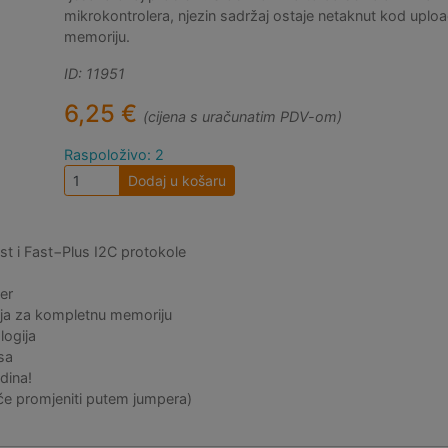
mikrokontrolera, njezin sadržaj ostaje netaknut kod uploa
memoriju.
ID: 11951
6,25 €
(cijena s uračunatim PDV-om)
Raspoloživo: 2
Dodaj u košaru
st i Fast−Plus I2C protokole
er
nja za kompletnu memoriju
ogija
usa
dina!
e promjeniti putem jumpera)