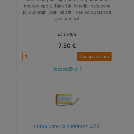
kratkog spoja. Tako štiti bateriju, osigurava
joj dulji trajni vijek, ali štiti i Vas od opasnosti
ove baterije!
ID:12003
7,50 €
Dodaj u košaru
Raspoloživo: 7
Li-ion baterija 2100mAh 3.7V