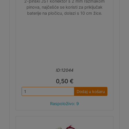
2-pinski JST konektor s 2 mm razmakom
pinova, najčešće se koristi za priključak
baterije na pločicu, dolazi s 10 cm žice.
ID:12044
0,50 €
Dodaj u košaru
Raspoloživo: 9