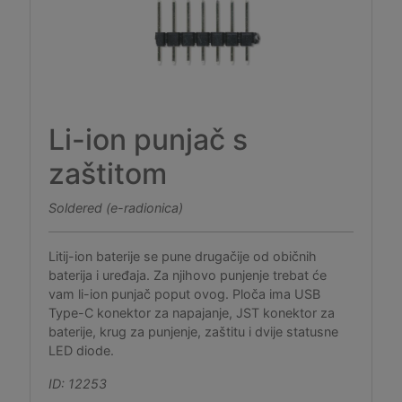
Li-ion punjač s
zaštitom
Soldered (e-radionica)
Litij-ion baterije se pune drugačije od običnih
baterija i uređaja. Za njihovo punjenje trebat će
vam li-ion punjač poput ovog. Ploča ima USB
Type-C konektor za napajanje, JST konektor za
baterije, krug za punjenje, zaštitu i dvije statusne
LED diode.
ID: 12253