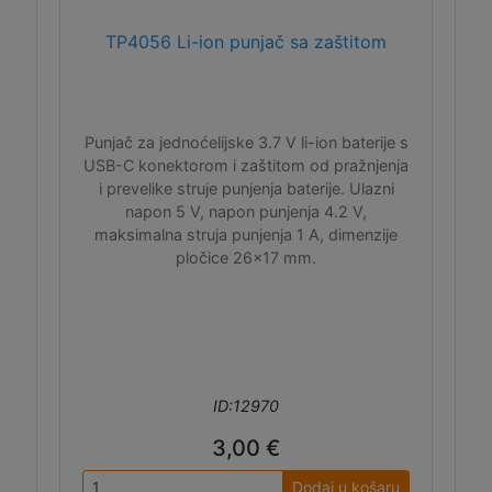
TP4056 Li-ion punjač sa zaštitom
Punjač za jednoćelijske 3.7 V li-ion baterije s
USB-C konektorom i zaštitom od pražnjenja
i prevelike struje punjenja baterije. Ulazni
napon 5 V, napon punjenja 4.2 V,
maksimalna struja punjenja 1 A, dimenzije
pločice 26x17 mm.
ID:12970
3,00 €
Dodaj u košaru