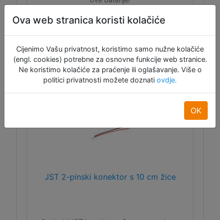
Ova web stranica koristi kolačiće
ID:12005
12,50 €
Cijenimo Vašu privatnost, koristimo samo nužne kolačiće
(engl. cookies) potrebne za osnovne funkcije web stranice.
Dodaj u košaru
Ne koristimo kolačiće za praćenje ili oglašavanje. Više o
politici privatnosti možete doznati
ovdje.
Raspoloživo: 3
OK
JST 2-pinski konektor s 10 cm žice