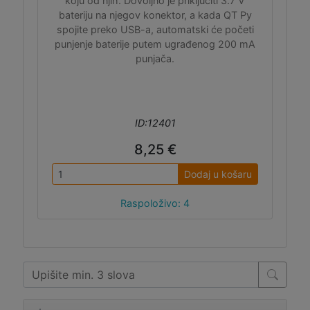
koju od njih. Dovoljno je priključiti 3.7 V
bateriju na njegov konektor, a kada QT Py
spojite preko USB-a, automatski će početi
punjenje baterije putem ugrađenog 200 mA
punjača.
ID:12401
8,25 €
Dodaj u košaru
Raspoloživo: 4