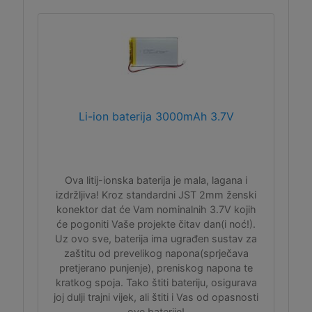
Li-ion baterija 3000mAh 3.7V
Ova litij-ionska baterija je mala, lagana i
izdržljiva! Kroz standardni JST 2mm ženski
konektor dat će Vam nominalnih 3.7V kojih
će pogoniti Vaše projekte čitav dan(i noć!).
Uz ovo sve, baterija ima ugrađen sustav za
zaštitu od prevelikog napona(sprječava
pretjerano punjenje), preniskog napona te
kratkog spoja. Tako štiti bateriju, osigurava
joj dulji trajni vijek, ali štiti i Vas od opasnosti
ove baterije!