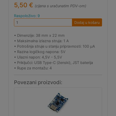
5,50 €
(cijena s uračunatim PDV-om)
Raspoloživo: 9
Dodaj u košaru
• Dimenzije: 38 mm x 22 mm
• Maksimalna izlazna struja: 1 A
• Potrošnja struje u stanju pripravnosti: 100 μA
• Razina logičkog napona: 5V
• Ulazni napon: 4,5V - 5,5V
• Priključci: USB Type-C (ženski), JST baterija
• Rupe za montažu: 4
Povezani proizvodi: