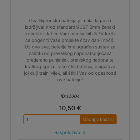
Ova litij-ionska baterija je mala, lagana i
izdržljiva! Kroz standardni JST 2mm ženski
konektor dat će Vam nominalnih 3.7V kojih
će pogoniti Vaše projekte čitav dan(i noć!).
Uz ovo sve, baterija ima ugrađen sustav za
zaštitu od prevelikog napona(sprječava
pretjerano punjenje), preniskog napona te
kratkog spoja. Tako štiti bateriju, osigurava
joj dulji trajni vijek, ali štiti i Vas od opasnosti
ove baterije!
ID:12004
10,50 €
Dodaj u košaru
Raspoloživo: 4