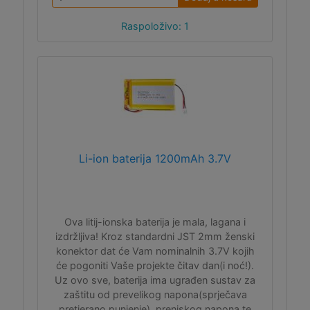
Raspoloživo: 1
Li-ion baterija 1200mAh 3.7V
Ova litij-ionska baterija je mala, lagana i
izdržljiva! Kroz standardni JST 2mm ženski
konektor dat će Vam nominalnih 3.7V kojih
će pogoniti Vaše projekte čitav dan(i noć!).
Uz ovo sve, baterija ima ugrađen sustav za
zaštitu od prevelikog napona(sprječava
pretjerano punjenje), preniskog napona te