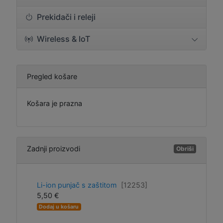
Prekidači i releji
Wireless & IoT
Pregled košare
Košara je prazna
Zadnji proizvodi
Obriši
Li-ion punjač s zaštitom
[12253]
5,50 €
Dodaj u košaru