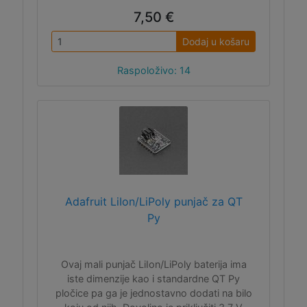
7,50 €
Dodaj u košaru
Raspoloživo: 14
Adafruit LiIon/LiPoly punjač za QT
Py
Ovaj mali punjač LiIon/LiPoly baterija ima
iste dimenzije kao i standardne QT Py
pločice pa ga je jednostavno dodati na bilo