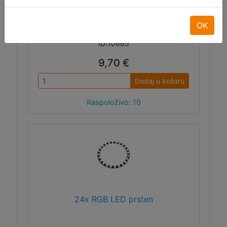
OK
ID:10665
9,70 €
Dodaj u košaru
Raspoloživo: 10
24x RGB LED prsten