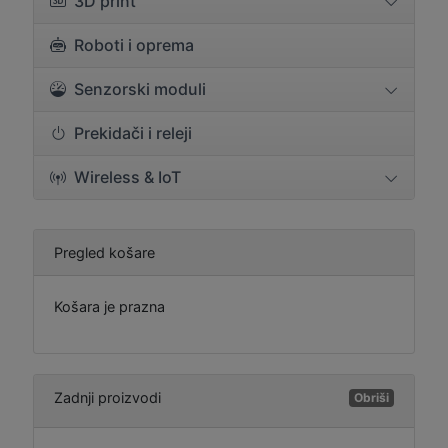
3D print
Roboti i oprema
Senzorski moduli
Prekidači i releji
Wireless & IoT
Pregled košare
Košara je prazna
Zadnji proizvodi
Obriši