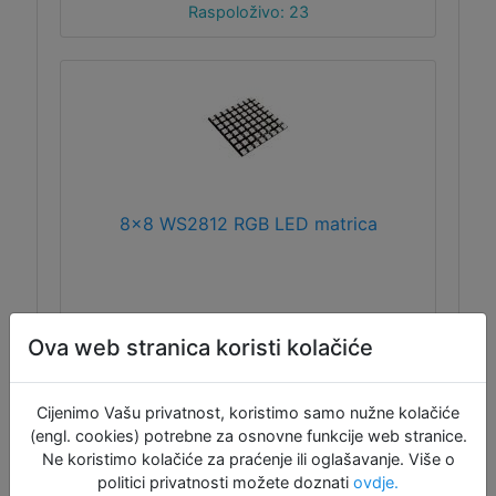
Raspoloživo: 23
8x8 WS2812 RGB LED matrica
Polje od 64 WS2812 RGB LED-ice (poznate i
Ova web stranica koristi kolačiće
pod imenom Neopixel), 5V logika i
napajanje, dimenzije 66x66x3.3 mm. Na
pločici se nalazi jedan IN pin za kontrolu
Cijenimo Vašu privatnost, koristimo samo nužne kolačiće
LED-ica, kao i jedan OUT pin pa je moguće
(engl. cookies) potrebne za osnovne funkcije web stranice.
više pločica povezati u jednu cjelinu.
Ne koristimo kolačiće za praćenje ili oglašavanje. Više o
politici privatnosti možete doznati
ovdje.