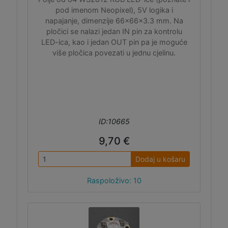
pod imenom Neopixel), 5V logika i
napajanje, dimenzije 66x66x3.3 mm. Na
pločici se nalazi jedan IN pin za kontrolu
LED-ica, kao i jedan OUT pin pa je moguće
više pločica povezati u jednu cjelinu.
ID:10665
9,70 €
Dodaj u košaru
Raspoloživo: 10