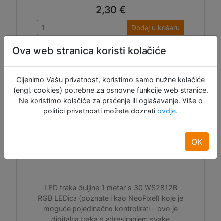
2,30 €
Dodaj u košaru
Raspoloživo: 10
Ova web stranica koristi kolačiće
Cijenimo Vašu privatnost, koristimo samo nužne kolačiće
(engl. cookies) potrebne za osnovne funkcije web stranice.
Ne koristimo kolačiće za praćenje ili oglašavanje. Više o
politici privatnosti možete doznati
ovdje.
OK
RGB LED traka (30 LEDica, 1m, 5V)
- bijela
LED traka duljine 1 metar s 30 WS2812B
RGB LEDica (poznate i kao NeoPixel) koje je
moguće pojedinačno kontrolirati - ovo je
digitalna traka s adresiranjem svake