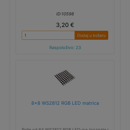
ID:10598
3,20 €
Dodaj u košaru
Raspoloživo: 23
8x8 WS2812 RGB LED matrica
Polje od 64 WS2812 RGB LED-ice (poznate i