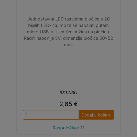
Jednostavna LED rasvjetna pločica s 20
bijelih LED-ica, može se napajati putem
micro USB-a ili lemljenjm žica na pločicu.
Radni napon je 5V, dimenzije pločice 50x52
mm.
ID:12391
2,65 €
Dodaj u košaru
Raspoloživo: 11