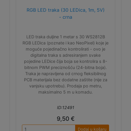
RGB LED traka (30 LEDica, 1m, 5V)
- crna
LED traka duljine 1 metar s 30 WS2812B
RGB LEDica (poznate i kao NeoPixel) koje je
moguće pojedinačno kontrolirati - ovo je
digitalna traka s adresiranjem svake
pojedine LEDice čija boja se kontrolira s 8-
bitnom PWM preciznošću (24-bitna boja).
Traka je napravljena od crnog fleksibilnog
PCB materijala bez dodatne zaštite (nije za
vanjsku upotrebu). Prodaja po metru,
maksimalno 5 m u komadu.
ID:12491
9,50 €
Dodaj u košaru