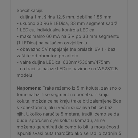
Specifikacije:
- duljina 1 m, širina 12.5 mm, debljina 1.85 mm
- ukupno 30 RGB LEDica, 33 mm segment sadrži
1 LEDicu, individualna kontrola LEDica
- maksimalno 60 mA na 5 V po 33 mm segmentu
(1 LEDica) na najjačem osvjetljenju
- obavezno 5V napajanje (ne prelaziti 6V!) - bez
zaštite od obrnutog polariteta
- valne duljine LEDica: 630nm/530nm/475nm
- na traci se nalaze LEDice bazirane na WS2812B
modelu
Napomena:
Trake režemo iz 5 m koluta, zavisno o
tome nalazi li se segment na početku ili kraju
koluta, možda će na kraju trake biti zalemljene žice
s konektorima, ali u većini slučajeva biti će bez
njih. Ukoliko naručite 5 metara, truditi ćemo se da
bude isporučen cijeli kolut u komadu, ali ne
možemo garantirati da ćemo to biti u mogućnosti
ispuniti svaki puta (naročito ako se radi o zadnjih 5