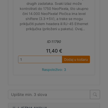
drugih zadataka. Svaki izlaz može
kontrolirati do 1750 NeoPixela, što ukupno
čini 14.000 NeoPixela! Pločica ima level
shiftere (3.3->5V), a trake se mogu
priključiti putem headera ili RJ-45 Ethernet
priključka (priloženi u paketu). Ovaj
FetherWing može se koristiti samo sa
Adafruit Feather M4 pločicom.
ID:11790
11,40 €
Dodaj u košaru
Raspoloživo: 3