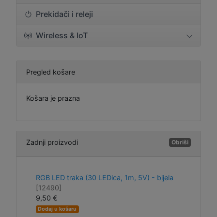
Prekidači i releji
Wireless & IoT
Pregled košare
Košara je prazna
Zadnji proizvodi
Obriši
RGB LED traka (30 LEDica, 1m, 5V) - bijela
[12490]
9,50 €
Dodaj u košaru