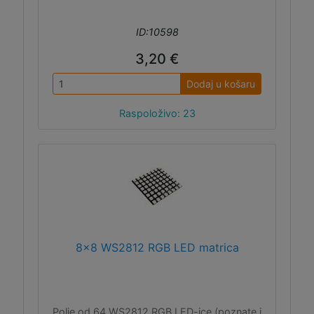
ID:10598
3,20 €
Dodaj u košaru
Raspoloživo: 23
8x8 WS2812 RGB LED matrica
Polje od 64 WS2812 RGB LED-ice (poznate i