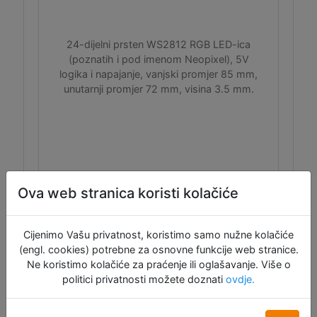
24-dijelni prsten WS2812 RGB LED-ica
(poznatih i pod imenom Neopixel), 5V
logika i napajanje, vanjski promjer 85 mm,
unutarnji promjer 72 mm, visina 3.5 mm.
Ova web stranica koristi kolačiće
ID:10599
Cijenimo Vašu privatnost, koristimo samo nužne kolačiće
5,00 €
(engl. cookies) potrebne za osnovne funkcije web stranice.
Ne koristimo kolačiće za praćenje ili oglašavanje. Više o
Dodaj u košaru
politici privatnosti možete doznati
ovdje.
Raspoloživo: 8