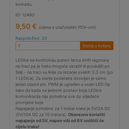
komadu.
ID: 12490
9,50 €
(cijena s uračunatim PDV-om)
Raspoloživo: 20
Dodaj u košaru
LEDice se kontrolraju putem lanca shift registara
na traci pa je traku moguće skratiti ili produljiti po
želji - na traci su linije za rezanje svakih 3.3 cm (po
1 LEDica). Za slanje podataka dovoljan je samo
jedan izlazni pin, PWM je ugrađen u svaki LED čip
tako da kada se jednom postavi boja LEDice
komunikacija nije potrebna sve do slijedeće
promjene boje.
Napajanje potrebno za 1 metar trake je 5V/2A DC
(5V/10A DC za 10 metara).
Obavezno koristiti
napajanje od 5V, napon viši od 6V uništiti će
cijelu traku!