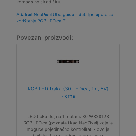
komada na skladištu).
Adafruit NeoPixel Überguide - detaljne upute za
korištenje RGB LEDica
Povezani proizvodi:
RGB LED traka (30 LEDica, 1m, 5V)
- crna
LED traka duljine 1 metar s 30 WS2812B
RGB LEDica (poznate i kao NeoPixel) koje je
moguće pojedinačno kontrolirati - ovo je
digitalna traka s adresiranjem svake