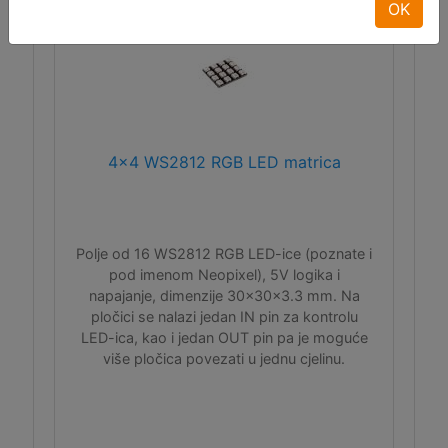
OK
4x4 WS2812 RGB LED matrica
Polje od 16 WS2812 RGB LED-ice (poznate i
pod imenom Neopixel), 5V logika i
napajanje, dimenzije 30x30x3.3 mm. Na
pločici se nalazi jedan IN pin za kontrolu
LED-ica, kao i jedan OUT pin pa je moguće
više pločica povezati u jednu cjelinu.