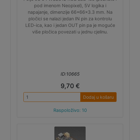
pod imenom Neopixel), 5V logika i
napajanje, dimenzije 66x66x3.3 mm. Na
pločici se nalazi jedan IN pin za kontrolu
LED-ica, kao i jedan OUT pin pa je moguće
više pločica povezati u jednu cjelinu.
ID:10665
9,70 €
Dodaj u košaru
Raspoloživo: 10