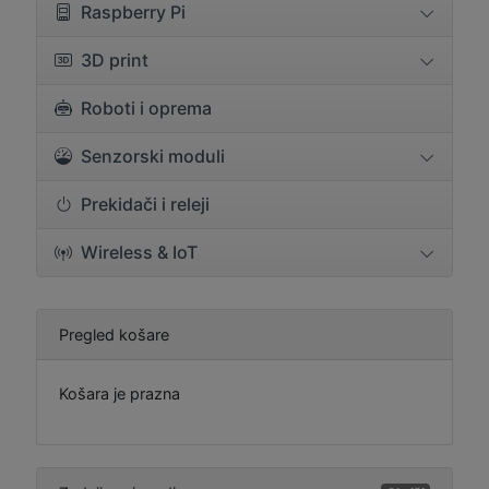
Raspberry Pi
3D print
Roboti i oprema
Senzorski moduli
Prekidači i releji
Wireless & IoT
Pregled košare
Košara je prazna