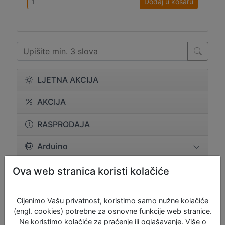
Dodaj u košaru
LJETNA AKCIJA
AKCIJA
RASPRODAJA
Arduino
BBC Micro:bit
Ova web stranica koristi kolačiće
Brandovi
Cijenimo Vašu privatnost, koristimo samo nužne kolačiće
(engl. cookies) potrebne za osnovne funkcije web stranice.
Eksper. i proto pločice
Ne koristimo kolačiće za praćenje ili oglašavanje. Više o