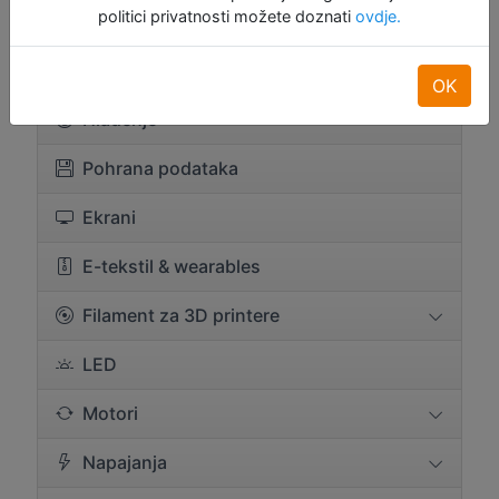
politici privatnosti možete doznati
ovdje.
Komponente
Konektori i žice
OK
Hlađenje
Pohrana podataka
Ekrani
E-tekstil & wearables
Filament za 3D printere
LED
Motori
Napajanja