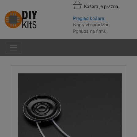
Košara je prazna
Pregled košare
Napravi narudžbu
Ponuda na firmu