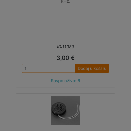
kHz.
ID:11083
3,00 €
Dodaj u košaru
Raspoloživo: 6