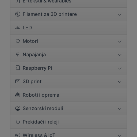
E-tekstil & wearables
Filament za 3D printere
LED
Motori
Napajanja
Raspberry Pi
3D print
Roboti i oprema
Senzorski moduli
Prekidači i releji
Wireless & IoT