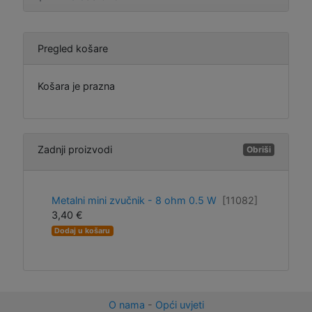
Pregled košare
Košara je prazna
Zadnji proizvodi
Obriši
Metalni mini zvučnik - 8 ohm 0.5 W
[11082]
3,40 €
Dodaj u košaru
O nama
-
Opći uvjeti