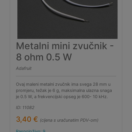
Metalni mini zvučnik -
8 ohm 0.5 W
Adafruit
Ovaj maleni metalni zvučnik ima svega 28 mm u
promjeru, težak je 6 g, maksimalna ulazna snaga
je 0.5 W, a frekvencijski opseg je 600- 10 kHz.
ID: 11082
3,40 €
(cijena s uračunatim PDV-om)
Raspoloživo: 9