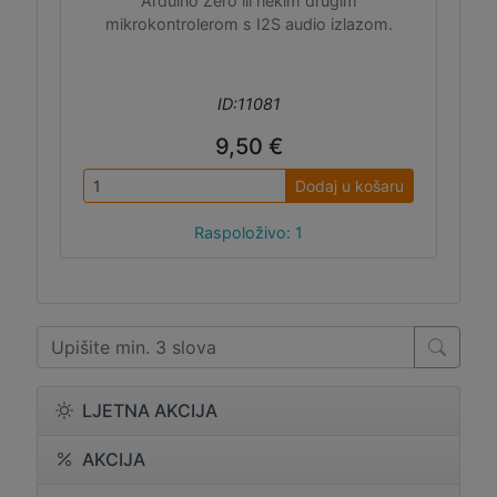
Arduino Zero ili nekim drugim
mikrokontrolerom s I2S audio izlazom.
ID:11081
9,50 €
Dodaj u košaru
Raspoloživo: 1
LJETNA AKCIJA
AKCIJA