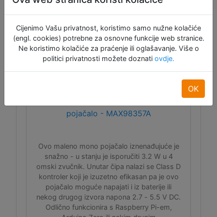
Raspoloživo: 7
Cijenimo Vašu privatnost, koristimo samo nužne kolačiće
(engl. cookies) potrebne za osnovne funkcije web stranice.
Ne koristimo kolačiće za praćenje ili oglašavanje. Više o
politici privatnosti možete doznati
ovdje.
OK
Adafruit I2S 3W Class D mono
pojačalo - MAX98357A
Ovo maleno mono pojačalo iznenađujuće je
snažno - u stanju je isporučiti 3.2 W u 4
omski zvučnik. Unutar čipa nalazi se Class D
kontroler koji je izuzetno efikasan pa je ovo
pojačalo moguće napajati i iz baterije ili
nekog drugog izvora napona 2.7 - 5.5 V DC.
Odlično funkcionira s Raspberry Pi-em,