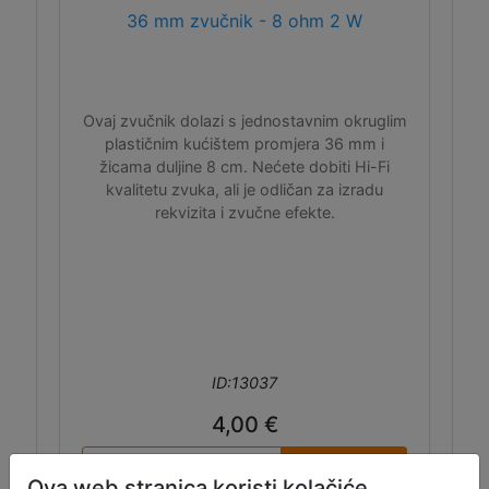
36 mm zvučnik - 8 ohm 2 W
Ovaj zvučnik dolazi s jednostavnim okruglim
plastičnim kućištem promjera 36 mm i
žicama duljine 8 cm. Nećete dobiti Hi-Fi
kvalitetu zvuka, ali je odličan za izradu
rekvizita i zvučne efekte.
ID:13037
4,00 €
Dodaj u košaru
Ova web stranica koristi kolačiće