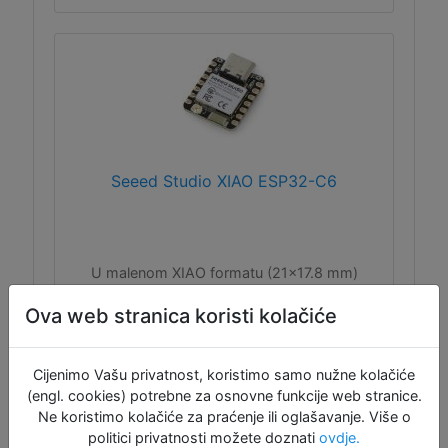
Seeed Studio XIAO ESP32-C6
U malenom XIAO formatu (21x17.8 mm)
smješten je ESP32-C6 SoC, izgrađen na dva
Ova web stranica koristi kolačiće
32-bitna RISC-V procesora, s
visokoučinkovitim (do 160 MHz) i
niskoenergetskim (do 20 MHz)
Cijenimo Vašu privatnost, koristimo samo nužne kolačiće
procesorom. Čip ima 512 KB SRAM-a i 4 MB
(engl. cookies) potrebne za osnovne funkcije web stranice.
Flash memorije i podržava 2.4 GHz WiFi 6,
Ne koristimo kolačiće za praćenje ili oglašavanje. Više o
Bluetooth® 5.3, Zigbee i Thread (802.15.4).
politici privatnosti možete doznati
ovdje.
Tu je i ugrađena keramička antena, ali i