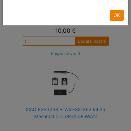
uFL/IPEX priključak za vanjsku antenu.
OK
ID:12803
10,00 €
Dodaj u košaru
Raspoloživo: 4
XIAO ESP32S3 + Wio-SX1262 kit za
Meshtastic i LoRa/LoRaWAN