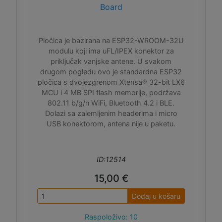
Board
Pločica je bazirana na ESP32-WROOM-32U
modulu koji ima uFL/IPEX konektor za
priključak vanjske antene. U svakom
drugom pogledu ovo je standardna ESP32
pločica s dvojezgrenom Xtensa® 32-bit LX6
MCU i 4 MB SPI flash memorije, podržava
802.11 b/g/n WiFi, Bluetooth 4.2 i BLE.
Dolazi sa zalemljenim headerima i micro
USB konektorom, antena nije u paketu.
ID:12514
15,00 €
Dodaj u košaru
Raspoloživo: 10