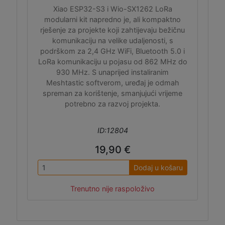
Xiao ESP32-S3 i Wio-SX1262 LoRa
modularni kit napredno je, ali kompaktno
rješenje za projekte koji zahtijevaju bežičnu
komunikaciju na velike udaljenosti, s
podrškom za 2,4 GHz WiFi, Bluetooth 5.0 i
LoRa komunikaciju u pojasu od 862 MHz do
930 MHz. S unaprijed instaliranim
Meshtastic softverom, uređaj je odmah
spreman za korištenje, smanjujući vrijeme
potrebno za razvoj projekta.
ID:12804
19,90 €
Dodaj u košaru
Trenutno nije raspoloživo