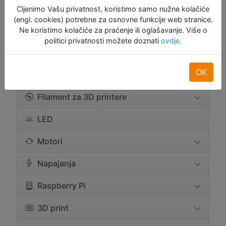
Hlađenje
Cijenimo Vašu privatnost, koristimo samo nužne kolačiće
(engl. cookies) potrebne za osnovne funkcije web stranice.
Pohrana podataka
Ne koristimo kolačiće za praćenje ili oglašavanje. Više o
politici privatnosti možete doznati
ovdje.
Ekrani
OK
E-tekstil & wearables
Filament za 3D printere
LED
Motori
Napajanja
Raspberry Pi
3D print