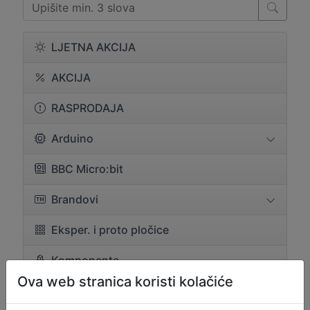
LJETNA AKCIJA
AKCIJA
RASPRODAJA
Arduino
BBC Micro:bit
Brandovi
Eksper. i proto pločice
Komponente
Ova web stranica koristi kolačiće
Konektori i žice