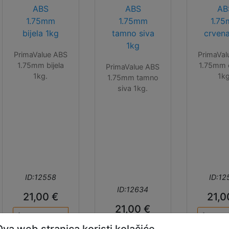
ABS
ABS
AB
1.75mm
1.75mm
1.7
bijela 1kg
tamno siva
crven
1kg
PrimaValue ABS
PrimaVal
1.75mm bijela
1.75mm 
PrimaValue ABS
1kg.
1kg
1.75mm tamno
siva 1kg.
ID:12558
ID:12
ID:12634
21,00 €
21,0
21,00 €
Ova web stranica koristi kolačiće