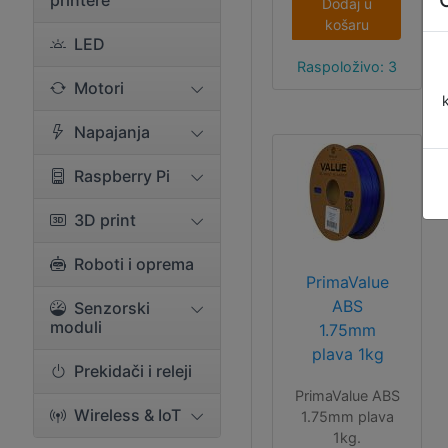
printere
Dodaj u
košaru
LED
Raspoloživo: 3
Motori
Napajanja
Raspberry Pi
3D print
Roboti i oprema
PrimaValue
ABS
Senzorski
moduli
1.75mm
plava 1kg
Prekidači i releji
PrimaValue ABS
Wireless & IoT
1.75mm plava
1kg.