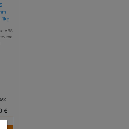
S
5mm
a 1kg
ue ABS
crvena
.
560
0 €