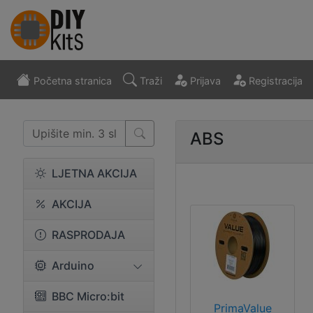
Početna stranica
Traži
Prijava
Registracija
ABS
LJETNA AKCIJA
AKCIJA
RASPRODAJA
Arduino
BBC Micro:bit
PrimaValue