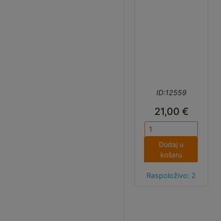
ID:12559
21,00 €
Dodaj u
košaru
Raspoloživo: 2