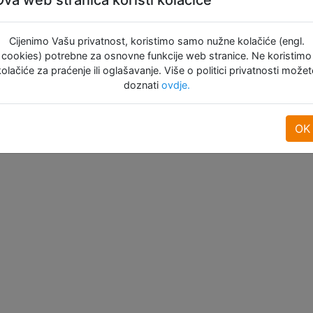
Dodaj u
Doda
košaru
koša
Dodaj u
košaru
Cijenimo Vašu privatnost, koristimo samo nužne kolačiće (engl.
Raspoloživo: 4
Raspolož
cookies) potrebne za osnovne funkcije web stranice. Ne koristimo
Raspoloživo: 3
kolačiće za praćenje ili oglašavanje. Više o politici privatnosti možet
doznati
ovdje.
OK