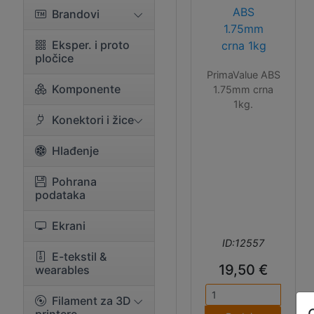
ABS
Brandovi
1.75mm
Eksper. i proto
crna 1kg
pločice
PrimaValue ABS
Komponente
1.75mm crna
1kg.
Konektori i žice
Hlađenje
Pohrana
podataka
Ekrani
ID:12557
E-tekstil &
19,50 €
wearables
Filament za 3D