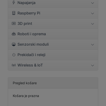
Napajanja
Raspberry Pi
3D print
Roboti i oprema
Senzorski moduli
Prekidači i releji
Wireless & IoT
Pregled košare
Košara je prazna