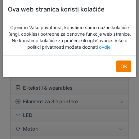
Eksper. i proto pločice
Ova web stranica koristi kolačiće
Komponente
Cijenimo Vašu privatnost, koristimo samo nužne kolačiće
Konektori i žice
(engl. cookies) potrebne za osnovne funkcije web stranice.
Ne koristimo kolačiće za praćenje ili oglašavanje. Više o
Hlađenje
politici privatnosti možete doznati
ovdje.
Pohrana podataka
OK
Ekrani
E-tekstil & wearables
Filament za 3D printere
LED
Motori