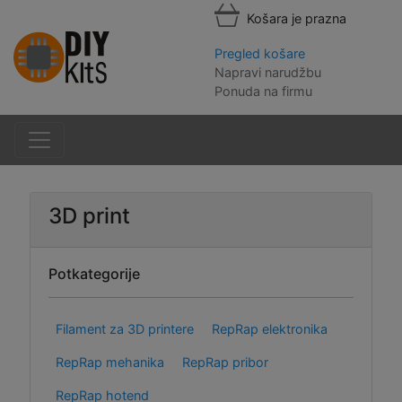
Košara je prazna
Pregled košare
Napravi narudžbu
Ponuda na firmu
3D print
Potkategorije
Filament za 3D printere
RepRap elektronika
RepRap mehanika
RepRap pribor
RepRap hotend