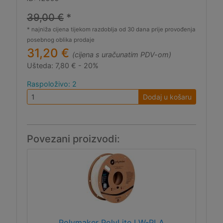
39,00 €
*
* najniža cijena tijekom razdoblja od 30 dana prije provođenja
posebnog oblika prodaje
31,20 €
(cijena s uračunatim PDV-om)
Ušteda:
7,80 € - 20%
Raspoloživo: 2
Dodaj u košaru
Povezani proizvodi:
Polymaker PolyLite LW-PLA