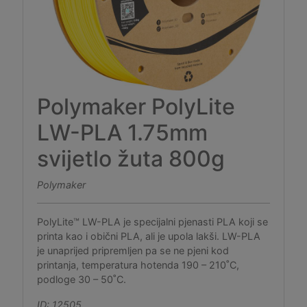
Polymaker PolyLite
LW-PLA 1.75mm
svijetlo žuta 800g
Polymaker
PolyLite™ LW-PLA je specijalni pjenasti PLA koji se
printa kao i obični PLA, ali je upola lakši. LW-PLA
je unaprijed pripremljen pa se ne pjeni kod
printanja, temperatura hotenda 190 – 210˚C,
podloge 30 – 50˚C.
ID: 12505