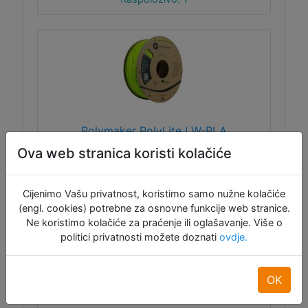
Polymaker PolyLite LW-PLA
1.75mm svijetlo zelena 800g
Ova web stranica koristi kolačiće
Cijenimo Vašu privatnost, koristimo samo nužne kolačiće
PolyLite™ LW-PLA je specijalni pjenasti PLA
(engl. cookies) potrebne za osnovne funkcije web stranice.
koji se printa kao i obični PLA, ali je upola
Ne koristimo kolačiće za praćenje ili oglašavanje. Više o
lakši. LW-PLA je unaprijed pripremljen pa se
ne pjeni kod printanja, temperatura hotenda
politici privatnosti možete doznati
ovdje.
190 – 210˚C, podloge 30 – 50˚C.
OK