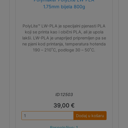
1.75mm bijela 800g
PolyLite™ LW-PLA je specijalni pjenasti PLA
koji se printa kao i obični PLA, ali je upola
lakši. LW-PLA je unaprijed pripremljen pa se
ne pjeni kod printanja, temperatura hotenda
190 – 210˚C, podloge 30 – 50˚C.
ID:12503
39,00 €
Dodaj u košaru
Raspoloživo: 1