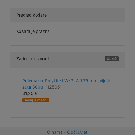
Pregled košare
Košara je prazna
Zadnji proizvodi
Obriši
Polymaker PolyLite LW-PLA 1.75mm svijetlo
žuta 800g
[12505]
31,20 €
Dodaj u košaru
O nama
-
Opći uvjeti