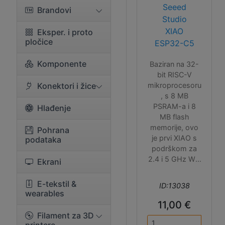
Seeed
Brandovi
Studio
XIAO
Eksper. i proto
pločice
ESP32-C5
Komponente
Baziran na 32-
bit RISC-V
Konektori i žice
mikroprocesoru
, s 8 MB
PSRAM-a i 8
Hlađenje
MB flash
memorije, ovo
Pohrana
je prvi XIAO s
podataka
podrškom za
2.4 i 5 GHz Wi-
Ekrani
Fi 6 (802.11ax).
Uz to,
E-tekstil &
ID:13038
podržava i
wearables
Bluetooth® 5
11,00 €
(LE), Zigbee i
Filament za 3D
Thread