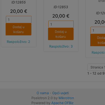
izra
ID:12855
prototip
ID:12853
20,00 €
ovoj var
ID:12
20,00 €
imitira 
mramo
20,0
Dodaj u
Dodaj u
košaru
košaru
Doda
Raspoloživo: 2
koša
Raspoloživo: 3
Raspolož
1 - 12 od 9
O nama
-
Opći uvjeti
Poslotron 2.0 by
Mikrotron
Powered by
Apache OFBiz