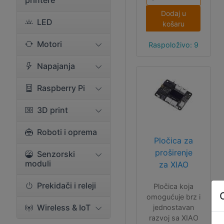
printere
(802.15.4). U
Dodaj u
paketu dolazi
LED
košaru
2.4GHz FPC
(2.9dBi) antena
Motori
Raspoloživo: 9
i headeri (nisu
zalemljeni na
Napajanja
pločicu).
Raspberry Pi
3D print
Roboti i oprema
Pločica za
proširenje
Senzorski
moduli
za XIAO
Prekidači i releji
Pločica koja
omogućuje brz i
Wireless & IoT
jednostavan
razvoj sa XIAO