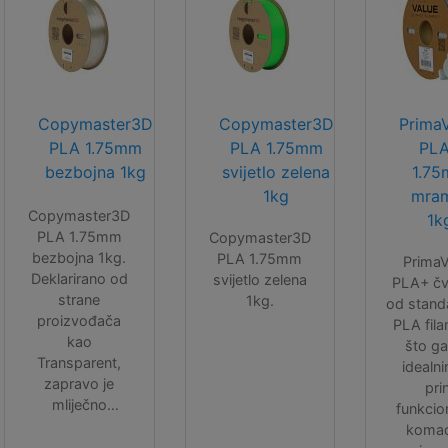
Copymaster3D
Copymaster3D
Prima
PLA 1.75mm
PLA 1.75mm
PL
bezbojna 1kg
svijetlo zelena
1.7
1kg
mra
Copymaster3D
1k
PLA 1.75mm
Copymaster3D
bezbojna 1kg.
PLA 1.75mm
PrimaV
Deklarirano od
svijetlo zelena
PLA+ čvr
strane
1kg.
od stand
proizvođača
PLA fil
kao
što ga
Transparent,
idealn
zapravo je
pri
mliječno
funkcio
(mutno)
komada
prozirna.