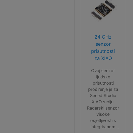
debug).
Dimenzije
pločice:
58x42.5 mm.
24 GHz
senzor
prisutnosti
za XIAO
Ovaj senzor
ljudske
prisutnosti
proširenje je za
Seeed Studio
XIAO seriju.
Radarski senzor
visoke
osjetljivosti s
integriranom
antenom u