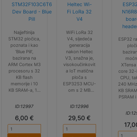
STM32F103C6T6
Heltec Wi-
ESP3
Dev Board - Blue
Fi LoRa 32
N16R8
Pill
V4
boar
heade
Najjeftinija
WiFi LoRa 32
STM32 pločica,
V4, sljedeća
ESP32 ra
poznata i kao
generacija
ploč
'Blue Pill',
nakon Heltec
bazira
bazirana na
V3, snažna je,
moć
ARM Cortex M3
visokoučinkovit
XTensa 
procesoru s 32
a IoT matična
core 32-
KB flash
ploča s
CPU, ta
memorije i 10
ESP32S3 MCU-
240 MHz,
KB SRAM-a, 10
om s 2 MB
KB SRAM
12-bit ADC
PSRAM-a i 16
PSRAM i
ulaza, UART
MB Flash-a te
SPI f
ID:12997
ID:12996
(2x), I2C, SPI i
SX1262 868
memorije
ID:12
CAN
MHz LoRa
je 
6,00 €
29,50 €
komunikacijom.
čipom. Ima
najmoć
17,0
priključak za
ESP32 rj
litij-ionsku
Tu je i 