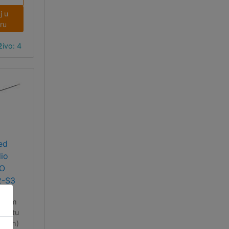
 WiFi i
j u
th 5,
ru
SB C
d kojih
ivo: 4
o USB
rađena
-ica i
ih 36
inova
pno 44
čka na
ci).
ed
dio
AO
2-S3
ičnom
rmatu
8 mm)