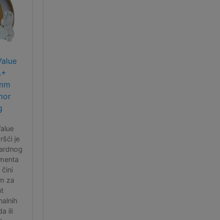
Value
A+
5mm
mor
g
alue
šći je
ardnog
amenta
 čini
im za
nt
nalnih
 ili