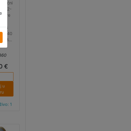
e moćni
, 32-
e
l-core
sa
or s
do 240
8 MB
, 8 MB
morije,
860
Wi-Fi i
h 5.0.
0 €
tu se
vanjska
 a sa
j u
rske
ru
održani
ino i
ivo: 1
thon.