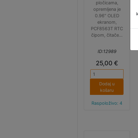
pločicama,
opremljena je
0.96" OLED
ekranom,
PCF8563T RTC
čipom, čitačem
microSD
kartica,
ID:12989
priključkom i
punjačem li-ion
25,00 €
baterija,
pasivnim
buzzerom,
Dodaj u
reset i
košaru
korisničkim
gumbom,
Raspoloživo: 4
ON/OFF
prekidačem i
cijelim nizom
konektora (I2C,
UART, SWD