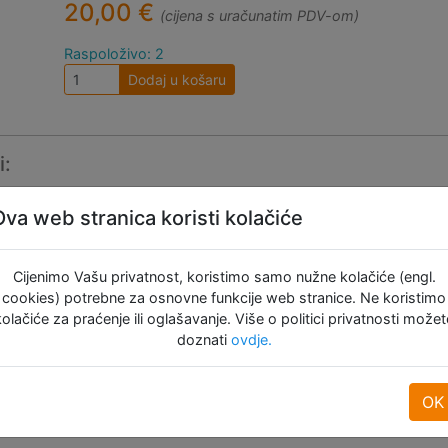
20,00 €
(cijena s uračunatim PDV-om)
Raspoloživo: 2
Dodaj u košaru
i:
Ova web stranica koristi kolačiće
Cijenimo Vašu privatnost, koristimo samo nužne kolačiće (engl.
cookies) potrebne za osnovne funkcije web stranice. Ne koristimo
kolačiće za praćenje ili oglašavanje. Više o politici privatnosti možet
doznati
ovdje.
OK