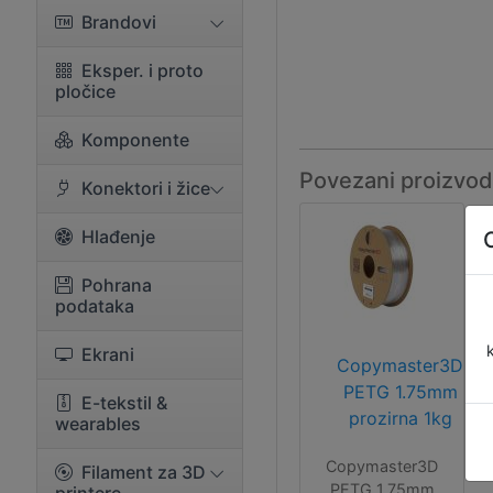
Brandovi
Eksper. i proto
pločice
Komponente
Povezani proizvod
Konektori i žice
Hlađenje
Pohrana
podataka
Ekrani
Copymaster3D
PETG 1.75mm
E-tekstil &
prozirna 1kg
wearables
Copymaster3D
Filament za 3D
PETG 1.75mm