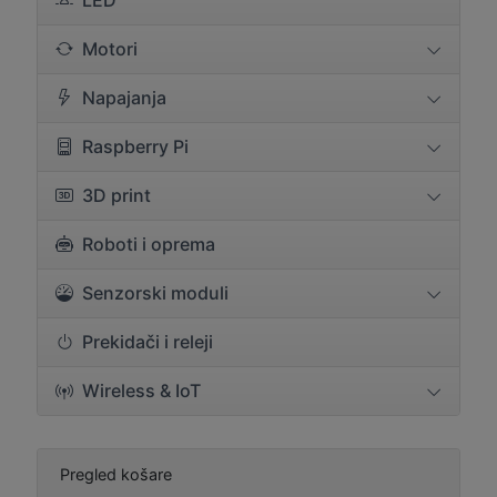
LED
Motori
Napajanja
Raspberry Pi
3D print
Roboti i oprema
Senzorski moduli
Prekidači i releji
Wireless & IoT
Pregled košare