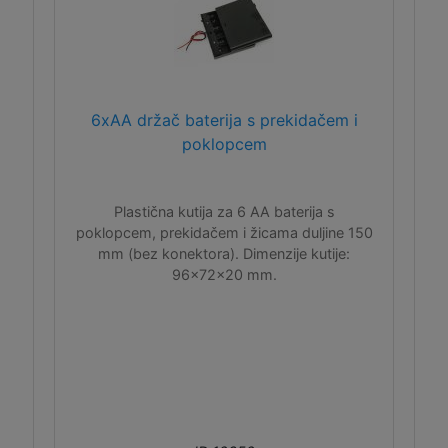
6xAA držač baterija s prekidačem i
poklopcem
Plastična kutija za 6 AA baterija s
poklopcem, prekidačem i žicama duljine 150
mm (bez konektora). Dimenzije kutije:
96x72x20 mm.