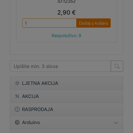
ID:12352
2,90 €
Dodaj u košaru
Raspoloživo: 8
LJETNA AKCIJA
AKCIJA
RASPRODAJA
Arduino