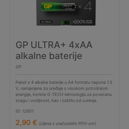
GP ULTRA+ 4xAA
alkalne baterije
GP
Paket s 4 alkalne baterije u AA formatu napona 1.5
V, namjenjene za uređaje s visokom potrošnjom
energije, koriste G-TECH tehnologiju za povećanu
snagu i vodljivost, kao i zaštitu od curenja.
ID: 12801
2,90 €
(cijena s uračunatim PDV-om)