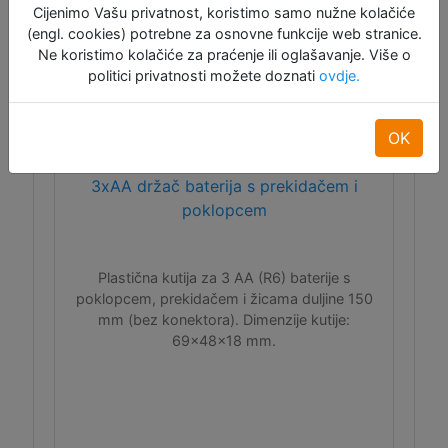
Cijenimo Vašu privatnost, koristimo samo nužne kolačiće
(engl. cookies) potrebne za osnovne funkcije web stranice.
Ne koristimo kolačiće za praćenje ili oglašavanje. Više o
politici privatnosti možete doznati
ovdje.
OK
3xAA držač baterija s prekidačem i
poklopcem
Plastična kutija za 3 AA (R6) baterije s
poklopcem, prekidačem i žicama duljine 150
mm (bez konektora). Dimenzije kutije:
69x48x18 mm.