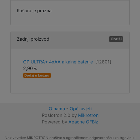
Košara je prazna
Zadnji proizvodi
Obriši
GP ULTRA+ 4xAA alkalne baterije
[12801]
2,90 €
Dodaj u košaru
O nama
-
Opći uvjeti
Poslotron 2.0 by
Mikrotron
Powered by
Apache OFBiz
Naziv tvrtke: MIKROTRON društvo s ograničenom odgovornošću za trgovinu i