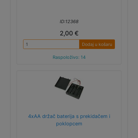
ID:12368
2,00 €
Dodaj u košaru
Raspoloživo: 14
4xAA držač baterija s prekidačem i
poklopcem