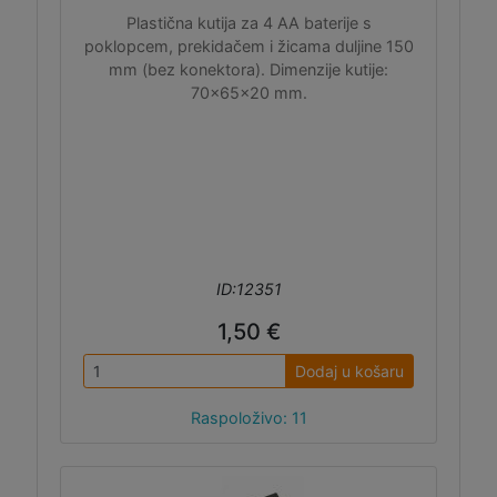
Plastična kutija za 4 AA baterije s
poklopcem, prekidačem i žicama duljine 150
mm (bez konektora). Dimenzije kutije:
70x65x20 mm.
ID:12351
1,50 €
Dodaj u košaru
Raspoloživo: 11