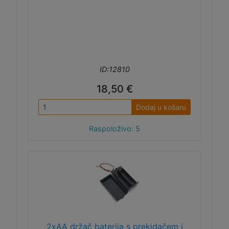
ID:12810
18,50 €
Dodaj u košaru
Raspoloživo: 5
2xAA držač baterija s prekidačem i