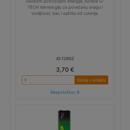
visokom potrošnjom energije, koriste G-
TECH tehnologiju za povećanu snagu i
vodljivost, kao i zaštitu od curenja.
ID:12802
3,70 €
Dodaj u košaru
Raspoloživo: 8