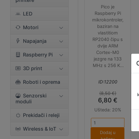
printere
Pico je
LED
Raspberry Pi
mikrokontroler,
baziran na
Motori
vlastitiom
RP2040 čipu s
Napajanja
dvije ARM
Cortex-M0
Raspberry Pi
jezgre na 133
MHz s 256 KB
3D print
RAM-a, 2 MB
QSPI flash
Roboti i oprema
ID:12200
memorije, 26
GPIO pinova i
(8,50 €)
Senzorski
velikim brojem
6,80 €
moduli
komunikacijskih
Ušteda:
20%
sučelja.
Prekidači i releji
Moguće ga je
programirati u
Wireless & IoT
MicroPythonu ili
Dodaj u
C/C++, a u 'H'
košaru