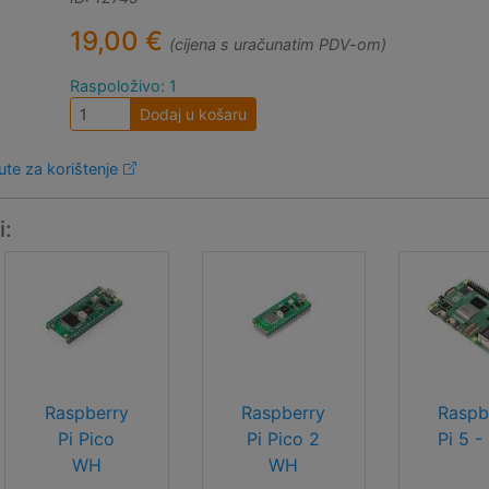
19,00 €
(cijena s uračunatim PDV-om)
Raspoloživo: 1
Dodaj u košaru
ute za korištenje
i:
Raspberry
Raspberry
Raspb
Pi Pico
Pi Pico 2
Pi 5 -
WH
WH