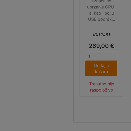
i značajno
ubrzanje GPU-
a, kao i bolju
USB podršku.
Uz dva
microHDMI
ID:12481
priključka, sada
ima i 2
269,00 €
kombinirana
priključka za
dvije kamere ili
Dodaj u
dva ekrana,
košaru
posebne
konektore za
Trenutno nije
ventilator, RTC
raspoloživo
bateriju, UART i
PCIe 2.0 x1
priključak.