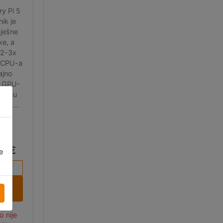
y Pi 5
nik je
pješne
ke, a
 2-3x
 CPU-a
ajno
e GPU-
 bolju
ršku.
va
HDMI
479
a, sada
i 2
00 €
e
irana
čka za
ere ili
j u
rana,
ru
bne
re za
o nije
or, RTC