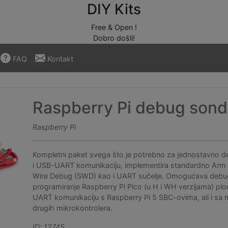
DIY Kits
Free & Open !
Dobro došli!
FAQ
Kontakt
Raspberry Pi debug son
Raspberry Pi
Kompletni paket svega što je potrebno za jednostavno d
i USB-UART komunikaciju, implementira standardno Arm 
Wire Debug (SWD) kao i UART sučelje. Omogućava debug
programiranje Raspberry Pi Pico (u H i WH verzijama) plo
UART komunikaciju s Raspberry Pi 5 SBC-ovima, ali i sa
drugih mikrokontrolera.
ID: 12745