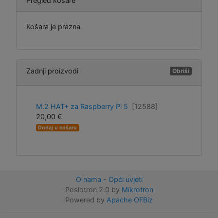
Pregled košare
Košara je prazna
Zadnji proizvodi
Obriši
M.2 HAT+ za Raspberry Pi 5
[12588]
20,00 €
Dodaj u košaru
O nama
-
Opći uvjeti
Poslotron 2.0 by
Mikrotron
Powered by
Apache OFBiz