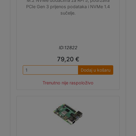
M.2 NVMe dodacima za RPi 5, podržava
PCIe Gen 3 prijenos podataka i NVMe 1.4
sučelje.
ID:12822
79,20 €
Dodaj u košaru
Trenutno nije raspoloživo