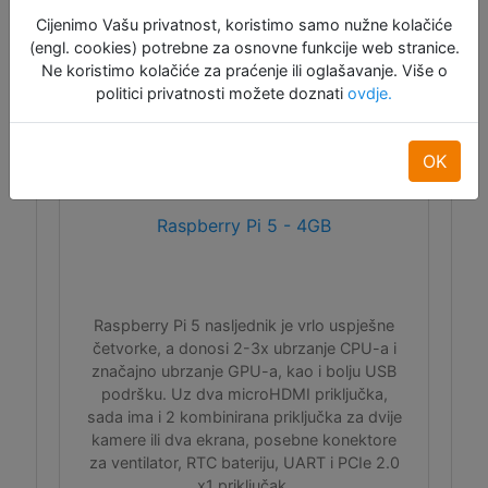
Raspoloživo: 2
Cijenimo Vašu privatnost, koristimo samo nužne kolačiće
(engl. cookies) potrebne za osnovne funkcije web stranice.
Ne koristimo kolačiće za praćenje ili oglašavanje. Više o
politici privatnosti možete doznati
ovdje.
OK
Raspberry Pi 5 - 4GB
Raspberry Pi 5 nasljednik je vrlo uspješne
četvorke, a donosi 2-3x ubrzanje CPU-a i
značajno ubrzanje GPU-a, kao i bolju USB
podršku. Uz dva microHDMI priključka,
sada ima i 2 kombinirana priključka za dvije
kamere ili dva ekrana, posebne konektore
za ventilator, RTC bateriju, UART i PCIe 2.0
x1 priključak.