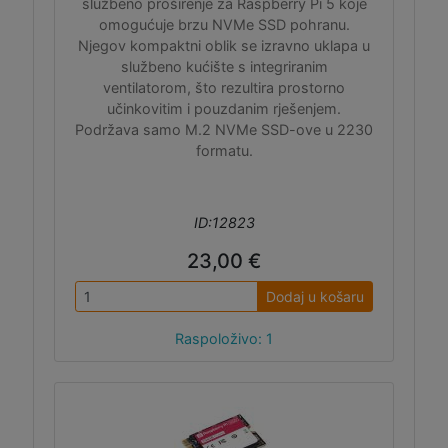
službeno proširenje za Raspberry Pi 5 koje
omogućuje brzu NVMe SSD pohranu.
Njegov kompaktni oblik se izravno uklapa u
službeno kućište s integriranim
ventilatorom, što rezultira prostorno
učinkovitim i pouzdanim rješenjem.
Podržava samo M.2 NVMe SSD-ove u 2230
formatu.
ID:12823
23,00 €
Dodaj u košaru
Raspoloživo: 1