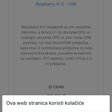
Raspberry Pi 5 - 2GB
Raspberry Pi 5 nasljednik je vrlo uspješne
četvorke, a donosi 2-3x ubrzanje CPU-a i
značajno ubrzanje GPU-a, kao i bolju USB
podršku. Uz dva microHDMI priključka,
sada ima i 2 kombinirana priključka za dvije
kamere ili dva ekrana, posebne konektore
za ventilator, RTC bateriju, UART i PCIe 2.0
x1 priključak.
ID:13049
99,00 €
Ova web stranica koristi kolačiće
Dodaj u košaru