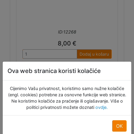
ID:12268
8,00 €
Dodaj u košaru
Raspoloživo: 12
Ova web stranica koristi kolačiće
Cijenimo Vašu privatnost, koristimo samo nužne kolačiće
(engl. cookies) potrebne za osnovne funkcije web stranice.
Ne koristimo kolačiće za praćenje ili oglašavanje. Više o
politici privatnosti možete doznati
ovdje.
Adafruit VL6180X Time of Flight
OK
daljinomjer - STEMMA QT