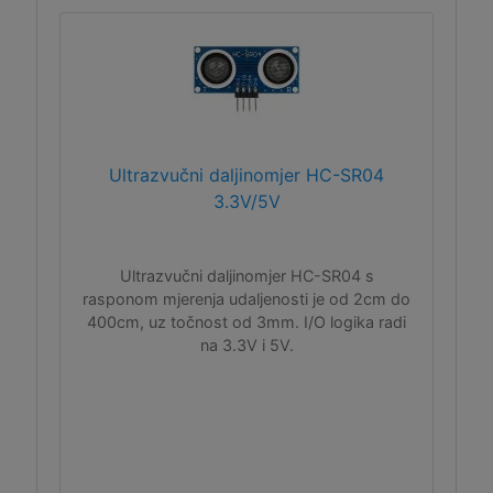
Ultrazvučni daljinomjer HC-SR04
3.3V/5V
Ultrazvučni daljinomjer HC-SR04 s
rasponom mjerenja udaljenosti je od 2cm do
400cm, uz točnost od 3mm. I/O logika radi
na 3.3V i 5V.