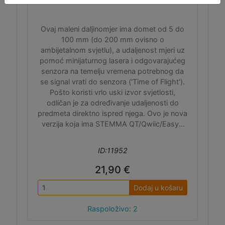
Ovaj maleni daljinomjer ima domet od 5 do
100 mm (do 200 mm ovisno o
ambijetalnom svjetlu), a udaljenost mjeri uz
pomoć minijaturnog lasera i odgovarajućeg
senzora na temelju vremena potrebnog da
se signal vrati do senzora ('Time of Flight').
Pošto koristi vrlo uski izvor svjetlosti,
odličan je za određivanje udaljenosti do
predmeta direktno ispred njega. Ovo je nova
verzija koja ima STEMMA QT/Qwiic/EasyC
konektore.
ID:11952
21,90 €
Dodaj u košaru
Raspoloživo: 2