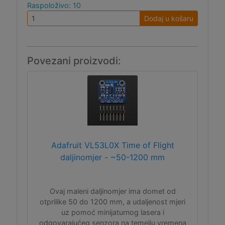
Raspoloživo: 10
Dodaj u košaru
Povezani proizvodi:
Adafruit VL53L0X Time of Flight
daljinomjer - ~50-1200 mm
Ovaj maleni daljinomjer ima domet od
otprilike 50 do 1200 mm, a udaljenost mjeri
uz pomoć minijaturnog lasera i
odgovarajućeg senzora na temelju vremena