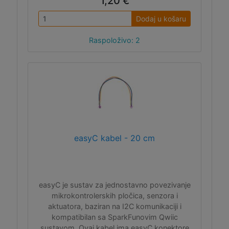
1,20 €
Dodaj u košaru
Raspoloživo: 2
easyC kabel - 20 cm
easyC je sustav za jednostavno povezivanje
mikrokontrolerskih pločica, senzora i
aktuatora, baziran na I2C komunikaciji i
kompatibilan sa SparkFunovim Qwiic
sustavom. Ovaj kabel ima easyC konektore