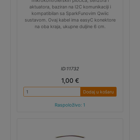
mikrokontrolerskih pločica, senzora i
aktuatora, baziran na I2C komunikaciji i
kompatibilan sa SparkFunovim Qwiic
sustavom. Ovaj kabel ima easyC konektore
na oba kraja, ukupne duljine 6 cm.
ID:11732
1,00 €
Dodaj u košaru
Raspoloživo: 1