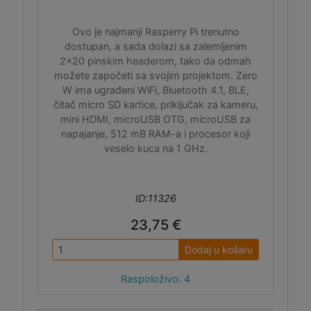
Ovo je najmanji Rasperry Pi trenutno
dostupan, a sada dolazi sa zalemljenim
2x20 pinskim headerom, tako da odmah
možete započeti sa svojim projektom. Zero
W ima ugrađeni WiFi, Bluetooth 4.1, BLE,
čitač micro SD kartice, priključak za kameru,
mini HDMI, microUSB OTG, microUSB za
napajanje, 512 mB RAM-a i procesor koji
veselo kuca na 1 GHz.
ID:11326
23,75 €
Dodaj u košaru
Raspoloživo: 4