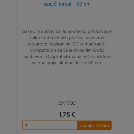
easyC kabel - 50 cm
easyC je sustav za jednostavno povezivanje
mikrokontrolerskih pločica, senzora i
aktuatora, baziran na I2C komunikaciji i
kompatibilan sa SparkFunovim Qwiic
sustavom. Ovaj kabel ima easyC konektore
na oba kraja, ukupne duljine 50 cm.
ID:11735
1,75 €
Dodaj u košaru