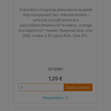
Ovaj kabel omogućuje jednostavno spajanje
dviju komponenti (npr. mikrokontrolera i
senzora) od kojih jedna ima
easyC/Qwiic/Stemma QT konektor, a druga
ima klasični 0,1" header. Raspored žica: crna
GND, crvena 3.3V, plava SDA, žuta SCL.
ID:12001
1,25 €
Dodaj u košaru
Raspoloživo: 5