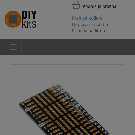
Košara je prazna
Pregled košare
Napravi narudžbu
Ponuda na firmu