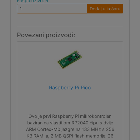
Raspoloživo: 6
Dodaj u košaru
Povezani proizvodi:
Raspberry Pi Pico
Ovo je prvi Raspberry Pi mikrokontroler,
baziran na vlastitiom RP2040 čipu s dvije
ARM Cortex-M0 jezgre na 133 MHz s 256
KB RAM-a, 2 MB QSPI flash memorije, 26