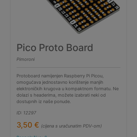
Pico Proto Board
Pimoroni
Protoboard namijenjen Raspberry Pi Picou,
omogućava jednostavno korištenje manjih
elektroničkih krugova u kompaktnom formatu. Ne
dolazi s headerima, možete izabrati neki od
dostupnih iz naše ponude.
ID: 12297
3,50 €
(cijena s uračunatim PDV-om)