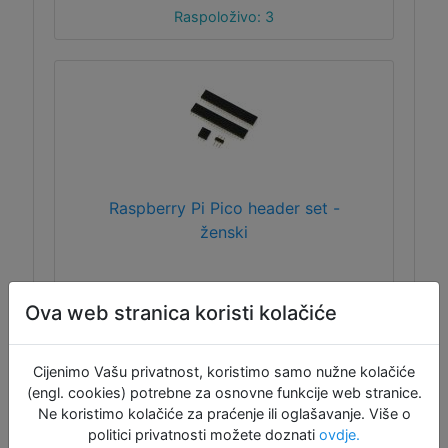
Raspoloživo: 3
Raspberry Pi Pico header set -
ženski
Set ženskih headera za Raspberry Pi Pico,
Ova web stranica koristi kolačiće
2x 20-pinski, 1x 3-pinski i 1x 3-pinski muški
headeri.
Cijenimo Vašu privatnost, koristimo samo nužne kolačiće
(engl. cookies) potrebne za osnovne funkcije web stranice.
Ne koristimo kolačiće za praćenje ili oglašavanje. Više o
politici privatnosti možete doznati
ovdje.