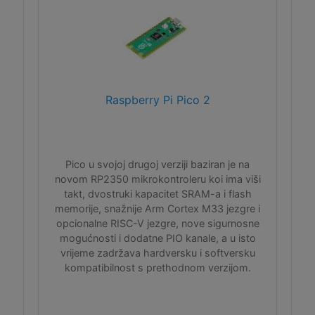
Raspberry Pi Pico 2
Pico u svojoj drugoj verziji baziran je na
novom RP2350 mikrokontroleru koi ima viši
takt, dvostruki kapacitet SRAM-a i flash
memorije, snažnije Arm Cortex M33 jezgre i
opcionalne RISC-V jezgre, nove sigurnosne
mogućnosti i dodatne PIO kanale, a u isto
vrijeme zadržava hardversku i softversku
kompatibilnost s prethodnom verzijom.