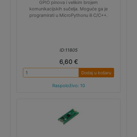
GPIO pinova i velikim brojem
komunikacijskih sučelja. Moguće ga je
programirati u MicroPythonu ili C/C++.
ID:11805
6,60 €
Dodaj u košaru
Raspoloživo: 10