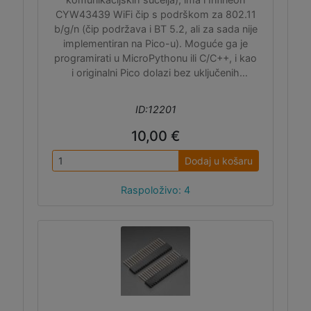
CYW43439 WiFi čip s podrškom za 802.11
b/g/n (čip podržava i BT 5.2, ali za sada nije
implementiran na Pico-u). Moguće ga je
programirati u MicroPythonu ili C/C++, i kao
i originalni Pico dolazi bez uključenih
headera u paketu pa ih morate zasebno
naručiti.
ID:12201
10,00 €
Dodaj u košaru
Raspoloživo: 4