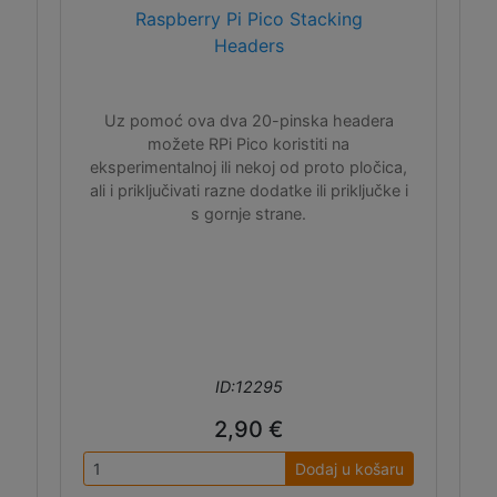
Raspberry Pi Pico Stacking
Headers
Uz pomoć ova dva 20-pinska headera
možete RPi Pico koristiti na
eksperimentalnoj ili nekoj od proto pločica,
ali i priključivati razne dodatke ili priključke i
s gornje strane.
ID:12295
2,90 €
Dodaj u košaru