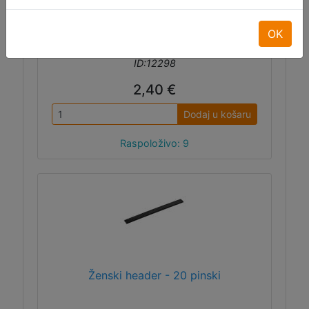
OK
ID:12298
2,40 €
Dodaj u košaru
Raspoloživo: 9
Ženski header - 20 pinski