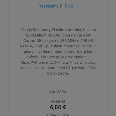
Raspberry Pi Pico H
Pico je Raspberry Pi mikrokontroler, baziran
na vlastitiom RP2040 čipu s dvije ARM
Cortex-M0 jezgre na 133 MHz s 256 KB
RAM-a, 2 MB QSPI flash memorije, 26 GPIO
pinova i velikim brojem komunikacijskih
sučelja. Moguće ga je programirati u
MicroPythonu ili C/C++, a u 'H' verziji dolazi
sa zalemljenim headerima i 3-pinskim JTAG
konektorom.
ID:12200
(8,50 €)
6,80 €
Ušteda:
20%