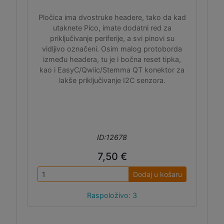
Pločica ima dvostruke headere, tako da kad
utaknete Pico, imate dodatni red za
priključivanje periferije, a svi pinovi su
vidljivo označeni. Osim malog protoborda
između headera, tu je i bočna reset tipka,
kao i EasyC/Qwiic/Stemma QT konektor za
lakše priključivanje I2C senzora.
ID:12678
7,50 €
Dodaj u košaru
Raspoloživo: 3