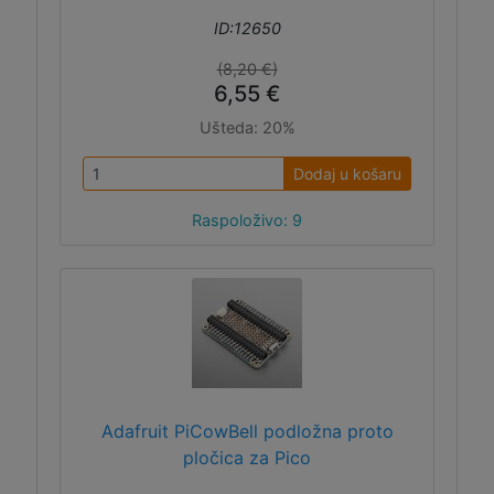
ID:12650
(8,20 €)
6,55 €
Ušteda:
20%
Dodaj u košaru
Raspoloživo: 9
Adafruit PiCowBell podložna proto
pločica za Pico