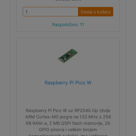
Dodaj u košaru
Raspoloživo: 11
Raspberry Pi Pico W
Raspberry Pi Pico W uz RP2040 čip (dvije
ARM Cortex-M0 jezgre na 133 MHz s 256
KB RAM-a, 2 MB QSPI flash memorije, 26
GPIO pinova i velikim brojem
komunikacijskih sučelja), ima i Infineon