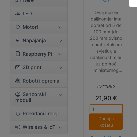
printere
Ovaj maleni
LED
daljinomjer ima
domet od 5 do
Motori
100 mm (do
200 mm ovisno
Napajanja
o ambijetalnom
svjetlu), a
Raspberry Pi
udaljenost mjeri
uz pomoć
3D print
minijaturnog
lasera i
Roboti i oprema
odgovarajućeg
ID:11952
senzora na
Senzorski
temelju
21,90 €
moduli
vremena
potrebnog da
Prekidači i releji
se signal vrati
Dodaj u
do senzora
košaru
Wireless & IoT
('Time of
Flight'). Pošto