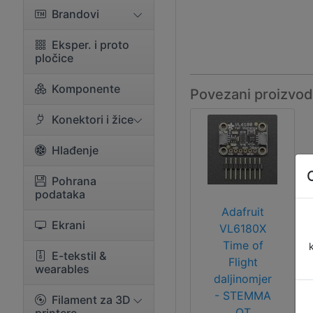
Brandovi
Eksper. i proto
pločice
Komponente
Povezani proizvod
Konektori i žice
Hlađenje
Pohrana
podataka
Adafruit
Ekrani
VL6180X
Time of
E-tekstil &
Flight
wearables
daljinomjer
- STEMMA
Filament za 3D
QT