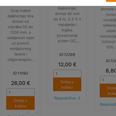
laserski (ToF)
daljino
daljinomjer,
dometa 
Ovaj maleni
domet 40 mm
(ovis
daljinomjer ima
do 4 m, 3.3-5 V
osvjetlj
domet od
napajanje i
reflekti
otprilike 50 do
logika,
objek
1200 mm, a
povezivanje
rezolucij
udaljenost mjeri
putem I2C,
točnost
uz pomoć
dimenzije
10%, 
minijaturnog
10x25x5 mm.
komunik
lasera i
ID:12269
napaja
odgovarajućeg
ID:12
logika 2
12,00 €
senzora na
V, dime
8,8
temelju
ID:11092
25x12.
vremena
potrebnog da
Dodaj u
26,00 €
se signal vrati
košaru
Doda
do senzora
koša
('Time of
Raspoloživo: 2
Dodaj u
Flight'). Pošto
Raspolož
košaru
koristi vrlo uski
izvor svjetlosti,