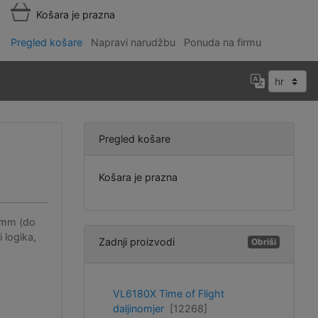
Košara je prazna
Pregled košare
Napravi narudžbu
Ponuda na firmu
Pregled košare
Košara je prazna
0 mm (do
 logika,
Zadnji proizvodi
Obriši
VL6180X Time of Flight
daljinomjer
[12268]