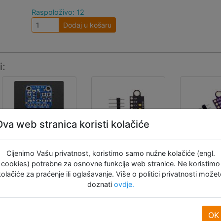
Raspoloživo: 12
Dodaj u košaru
i:
Ova web stranica koristi kolačiće
Adafruit
VL53L1X
GY
Cijenimo Vašu privatnost, koristimo samo nužne kolačiće (engl.
VL53L0X
Time of
VL53
cookies) potrebne za osnovne funkcije web stranice. Ne koristimo
Time of
Flight
Time
kolačiće za praćenje ili oglašavanje. Više o politici privatnosti možet
doznati
ovdje.
Flight
daljinomjer
Flig
daljinomjer
daljin
Maleni i
- ~50-
OK
praktični
Maleni l
1200 mm