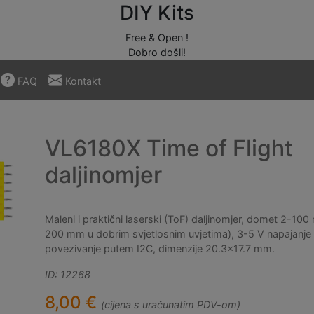
DIY Kits
Free & Open !
Dobro došli!
FAQ
Kontakt
VL6180X Time of Flight
daljinomjer
Maleni i praktični laserski (ToF) daljinomjer, domet 2-10
200 mm u dobrim svjetlosnim uvjetima), 3-5 V napajanje i
povezivanje putem I2C, dimenzije 20.3x17.7 mm.
ID: 12268
8,00 €
(cijena s uračunatim PDV-om)