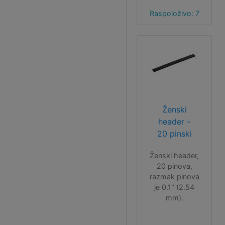
pločicu.
Raspoloživo: 7
Ženski
header -
20 pinski
Ženski header,
20 pinova,
razmak pinova
je 0.1" (2.54
mm).