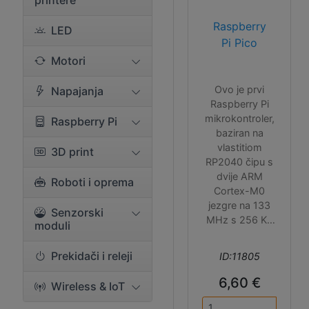
printere
Raspberry
LED
Pi Pico
Motori
Ovo je prvi
Napajanja
Raspberry Pi
mikrokontroler,
Raspberry Pi
baziran na
vlastitiom
3D print
RP2040 čipu s
dvije ARM
Roboti i oprema
Cortex-M0
jezgre na 133
Senzorski
MHz s 256 KB
moduli
RAM-a, 2 MB
QSPI flash
Prekidači i releji
ID:11805
memorije, 26
GPIO pinova i
6,60 €
Wireless & IoT
velikim brojem
komunikacijskih