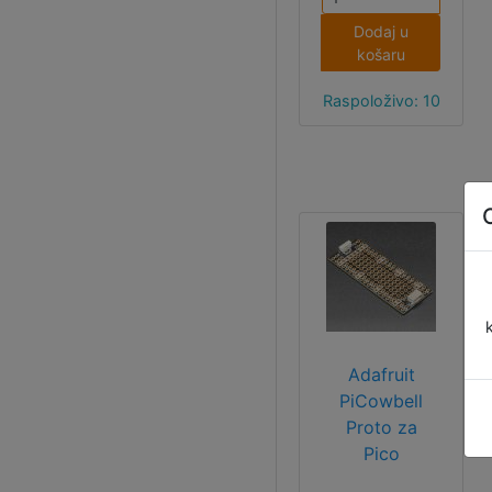
sučelja.
Dodaj u
Moguće ga je
košaru
programirati u
MicroPythonu ili
Raspoloživo: 10
C/C++.
Adafruit
PiCowbell
Proto za
Pico