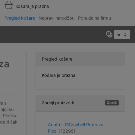
Košara je prazna
Pregled košare
Napravi narudžbu
Ponuda na firmu
Pregled košare
 za
Košara je prazna
Zadnji proizvodi
je s
Obriši
njoj su
. Pločica
e ili čak
Adafruit PiCowbell Proto za
Pico
[12296]