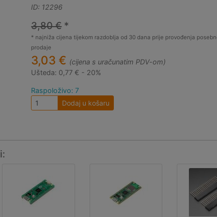
ID: 12296
3,80 €
*
* najniža cijena tijekom razdoblja od 30 dana prije provođenja posebn
prodaje
3,03 €
(cijena s uračunatim PDV-om)
Ušteda:
0,77 € - 20%
Raspoloživo: 7
Dodaj u košaru
i: