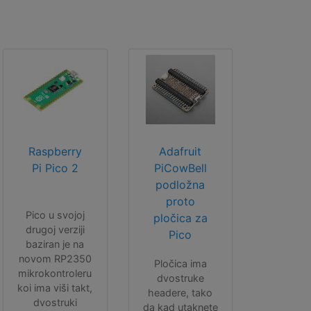
Raspberry
Adafruit
Pi Pico 2
PiCowBell
podložna
proto
Pico u svojoj
pločica za
drugoj verziji
Pico
baziran je na
novom RP2350
Pločica ima
mikrokontroleru
dvostruke
koi ima viši takt,
headere, tako
dvostruki
da kad utaknete