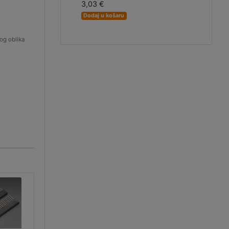
3,03 €
Dodaj u košaru
og oblika