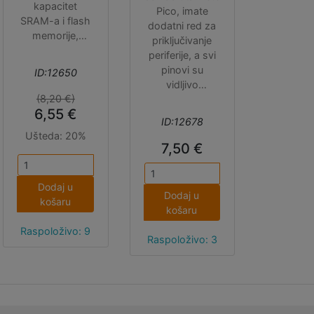
kapacitet
Pico, imate
SRAM-a i flash
dodatni red za
memorije,
priključivanje
snažnije Arm
periferije, a svi
Cortex M33
pinovi su
ID:12650
jezgre i
vidljivo
opcionalne
(8,20 €)
označeni. Osim
RISC-V jezgre,
6,55 €
malog
ID:12678
nove
protoborda
Ušteda:
20%
sigurnosne
između
7,50 €
mogućnosti i
headera, tu je i
dodatne PIO
bočna reset
kanale, a u isto
Dodaj u
tipka, kao i
Dodaj u
vrijeme
košaru
EasyC/Qwiic/St
košaru
zadržava
emma QT
hardversku i
Raspoloživo: 9
konektor za
Raspoloživo: 3
softversku
lakše
kompatibilnost
priključivanje
s prethodnom
I2C senzora.
verzijom.