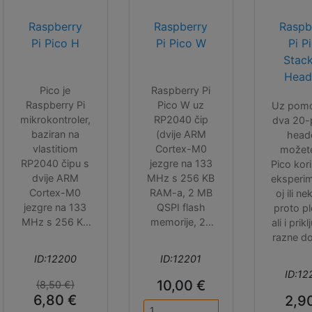
Raspberry
Raspberry
Raspb
Pi Pico H
Pi Pico W
Pi P
Stac
Head
Pico je
Raspberry Pi
Raspberry Pi
Pico W uz
Uz pom
mikrokontroler,
RP2040 čip
dva 20-
baziran na
(dvije ARM
head
vlastitiom
Cortex-M0
možete
RP2040 čipu s
jezgre na 133
Pico kori
dvije ARM
MHz s 256 KB
eksperim
Cortex-M0
RAM-a, 2 MB
oj ili n
jezgre na 133
QSPI flash
proto pl
MHz s 256 KB
memorije, 26
ali i prikl
RAM-a, 2 MB
GPIO pinova i
razne d
QSPI flash
velikim brojem
ili priklj
ID:12200
ID:12201
memorije, 26
komunikacijskih
gornje s
ID:12
GPIO pinova i
sučelja), ima i
10,00 €
(8,50 €)
velikim brojem
Infineon
6,80 €
2,9
komunikacijskih
CYW43439