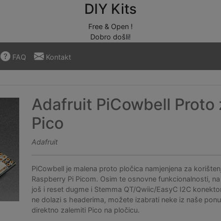
DIY Kits
Free & Open !
Dobro došli!
FAQ
Kontakt
Adafruit PiCowbell Proto
Pico
Adafruit
PiCowbell je malena proto pločica namjenjena za korišten
Raspberry Pi Picom. Osim te osnovne funkcionalnosti, na 
još i reset dugme i Stemma QT/Qwiic/EasyC I2C konektor
ne dolazi s headerima, možete izabrati neke iz naše ponud
direktno zalemiti Pico na pločicu.