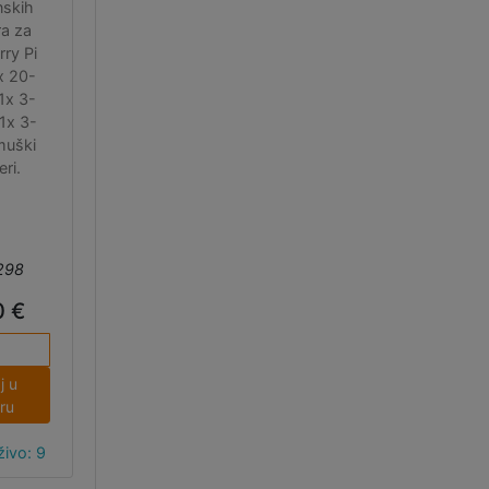
nskih
a za
ry Pi
x 20-
 1x 3-
 1x 3-
muški
ri.
298
0 €
j u
ru
ivo: 9