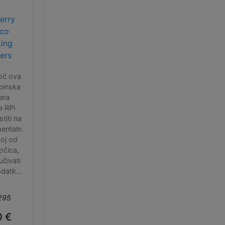
erry
ico
king
ers
oć ova
pinska
era
 RPi
stiti na
entaln
ekoj od
očica,
jučivati
odatke
učke i s
trane.
295
0 €