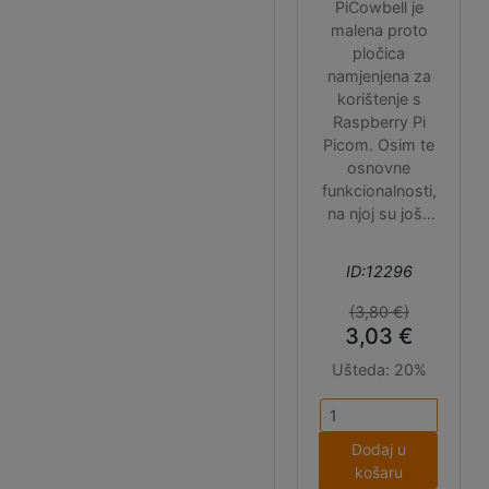
PiCowbell je
malena proto
pločica
namjenjena za
korištenje s
Raspberry Pi
Picom. Osim te
osnovne
funkcionalnosti,
na njoj su još i
reset dugme i
Stemma
ID:12296
QT/Qwiic/Easy
C I2C konektor.
(3,80 €)
Pločica ne
3,03 €
dolazi s
Ušteda:
20%
headerima,
možete izabrati
neke iz naše
ponude ili čak
Dodaj u
direktno
košaru
zalemiti Pico na