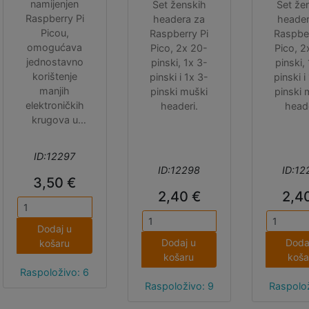
namijenjen
Set ženskih
Set že
Raspberry Pi
headera za
header
Picou,
Raspberry Pi
Raspber
omogućava
Pico, 2x 20-
Pico, 2
jednostavno
pinski, 1x 3-
pinski,
korištenje
pinski i 1x 3-
pinski i
manjih
pinski muški
pinski 
elektroničkih
headeri.
heade
krugova u
kompaktnom
formatu. Ne
ID:12297
dolazi s
ID:12298
ID:12
headerima,
3,50 €
možete izabrati
2,40 €
2,4
neki od
dostupnih iz
Dodaj u
naše ponude.
Dodaj u
Doda
košaru
košaru
koša
Raspoloživo: 6
Raspoloživo: 9
Raspolož