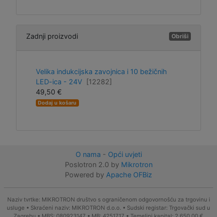
Zadnji proizvodi
Obriši
Velika indukcijska zavojnica i 10 bežičnih
LED-ica - 24V
[12282]
49,50 €
Dodaj u košaru
O nama
-
Opći uvjeti
Poslotron 2.0 by
Mikrotron
Powered by
Apache OFBiz
Naziv tvrtke: MIKROTRON društvo s ograničenom odgovornošću za trgovinu i
usluge • Skraćeni naziv: MIKROTRON d.o.o. • Sudski registar: Trgovački sud u
Zagrebu • MBS: 080923147 • MB: 4251717 • Temeljni kapital: 2.650,00 €