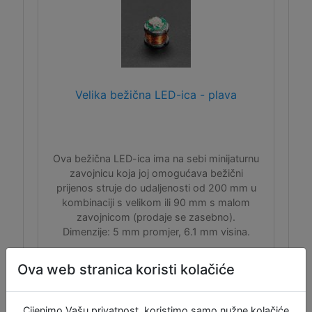
Velika bežična LED-ica - plava
Ova bežična LED-ica ima na sebi minijaturnu
zavojnicu koja joj omogućava bežični
prijenos struje do udaljenosti od 200 mm u
kombinaciji s velikom ili 90 mm s malom
zavojnicom (prodaje se zasebno).
Dimenzije: 5 mm promjer, 6.1 mm visina.
Ova web stranica koristi kolačiće
Cijenimo Vašu privatnost, koristimo samo nužne kolačiće