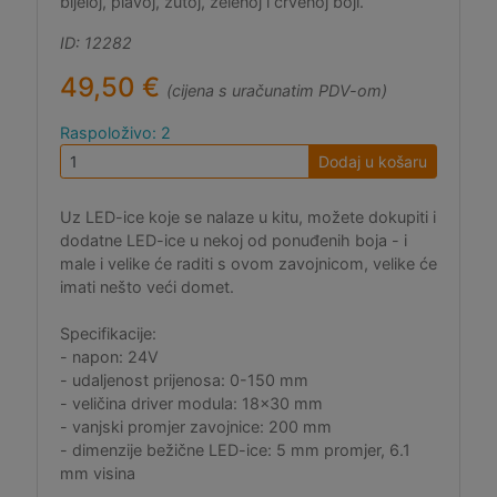
bijeloj, plavoj, žutoj, zelenoj i crvenoj boji.
ID: 12282
49,50 €
(cijena s uračunatim PDV-om)
Raspoloživo: 2
Dodaj u košaru
Uz LED-ice koje se nalaze u kitu, možete dokupiti i
dodatne LED-ice u nekoj od ponuđenih boja - i
male i velike će raditi s ovom zavojnicom, velike će
imati nešto veći domet.
Specifikacije:
- napon: 24V
- udaljenost prijenosa: 0-150 mm
- veličina driver modula: 18x30 mm
- vanjski promjer zavojnice: 200 mm
- dimenzije bežične LED-ice: 5 mm promjer, 6.1
mm visina