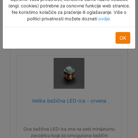
(engl. cookies) potrebne za osnovne funkcije web stranice.
ID:12289
Ne koristimo kolačiće za praćenje ili oglašavanje. Više o
1,70 €
politici privatnosti možete doznati
ovdje.
Dodaj u košaru
OK
Raspoloživo: 29
Velika bežična LED-ica - crvena
Ova bežična LED-ica ima na sebi minijaturnu
zavojnicu koja joj omogućava bežični