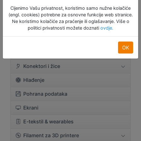
Cijenimo Vašu privatnost, koristimo samo nužne kolačiće
BBC Micro:bit
(engl. cookies) potrebne za osnovne funkcije web stranice.
Ne koristimo kolačiće za praćenje ili oglašavanje. Više o
Brandovi
politici privatnosti možete doznati
ovdje.
Eksper. i proto pločice
OK
Komponente
Konektori i žice
Hlađenje
Pohrana podataka
Ekrani
E-tekstil & wearables
Filament za 3D printere