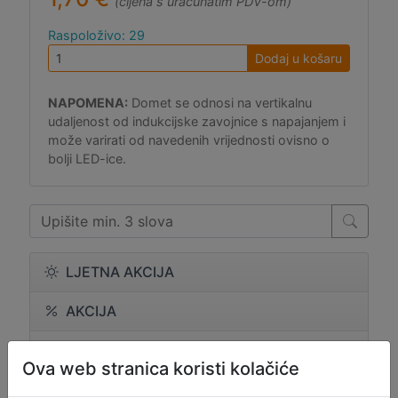
(cijena s uračunatim PDV-om)
Raspoloživo: 29
Dodaj u košaru
NAPOMENA:
Domet se odnosi na vertikalnu
udaljenost od indukcijske zavojnice s napajanjem i
može varirati od navedenih vrijednosti ovisno o
bolji LED-ice.
LJETNA AKCIJA
AKCIJA
RASPRODAJA
Ova web stranica koristi kolačiće
Arduino