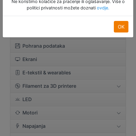
Ne koristimo kolačiće za praćenje ili oglašavanje. Više o
Komponente
politici privatnosti možete doznati
ovdje.
Konektori i žice
OK
Hlađenje
Pohrana podataka
Ekrani
E-tekstil & wearables
Filament za 3D printere
LED
Motori
Napajanja