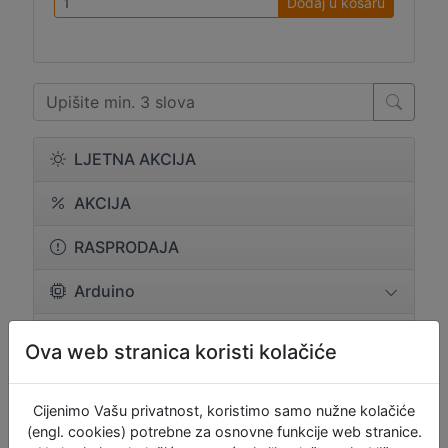
Dodaj u košaru
LJETNA AKCIJA
AKCIJA
RASPRODAJA
Arduino
BBC Micro:bit
Ova web stranica koristi kolačiće
Brandovi
Cijenimo Vašu privatnost, koristimo samo nužne kolačiće
Eksper. i proto pločice
(engl. cookies) potrebne za osnovne funkcije web stranice.