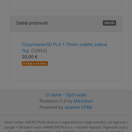
Zadnji proizvodi
Obriši
Copymaster3D PLA 1.75mm svijetlo zelena
1kg
[12853]
20,00 €
Dodaj u košaru
O nama
-
Opći uvjeti
Poslotron 2.0 by
Mikrotron
Powered by
Apache OFBiz
Naziv tvrtke: MIKROTRON društvo s ograničenom odgovornošću za trgovinu i
usluge • Skraćeni naziv: MIKROTRON d.o.o. • Sudski registar: Trgovački sud u