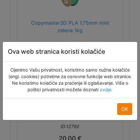
Copymaster3D PLA 1.75mm mint
zelena 1kg
Ova web stranica koristi kolačiće
Copymaster3D PLA 1.75mm mint zelena
1kg.
Cijenimo Vašu privatnost, koristimo samo nužne kolačiće
(engl. cookies) potrebne za osnovne funkcije web stranice.
Ne koristimo kolačiće za praćenje ili oglašavanje. Više o
politici privatnosti možete doznati
ovdje.
OK
ID:12792
20,00 €