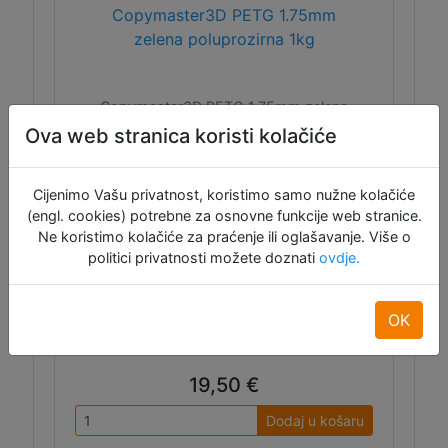
Copymaster3D PETG 1.75mm
zelena poluprozirna 1kg
Copymaster3D PETG 1.75mm zelena
poluprozirna 1kg.
Ova web stranica koristi kolačiće
Cijenimo Vašu privatnost, koristimo samo nužne kolačiće
(engl. cookies) potrebne za osnovne funkcije web stranice.
Ne koristimo kolačiće za praćenje ili oglašavanje. Više o
politici privatnosti možete doznati
ovdje.
OK
ID:12622
19,50 €
Dodaj u košaru