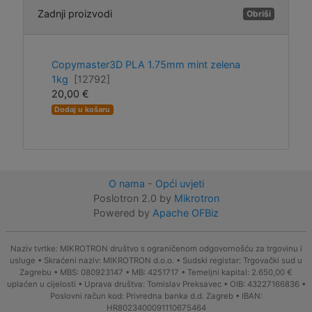
Zadnji proizvodi
Obriši
Copymaster3D PLA 1.75mm mint zelena
1kg
[12792]
20,00 €
Dodaj u košaru
O nama
-
Opći uvjeti
Poslotron 2.0 by
Mikrotron
Powered by
Apache OFBiz
Naziv tvrtke: MIKROTRON društvo s ograničenom odgovornošću za trgovinu i
usluge • Skraćeni naziv: MIKROTRON d.o.o. • Sudski registar: Trgovački sud u
Zagrebu • MBS: 080923147 • MB: 4251717 • Temeljni kapital: 2.650,00 €
uplaćen u cijelosti • Uprava društva: Tomislav Preksavec • OIB: 43227166836 •
Poslovni račun kod: Privredna banka d.d. Zagreb • IBAN:
HR8023400091110675464