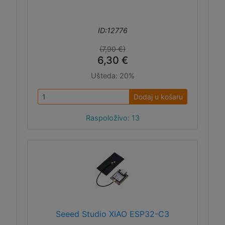
ID:12776
(7,90 €)
6,30 €
Ušteda:
20%
Dodaj u košaru
Raspoloživo: 13
Seeed Studio XIAO ESP32-C3