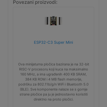
Povezani proizvodi:
ESP32-C3 Super Mini
Ova minijaturna pločica bazirana je na 32-bit
RISC-V procesoru koji kuca na maksimalno
160 MHz, a ima ugrađenih 400 KB SRAM,
384 KB ROM i 4 MB flash memorije,
podršku za 802.11b/g/n WiFi i Bluetooth 5.0
(BLE). Sve komponente nalaze se s gornje
strane pločice pa ju je jednostavno koristiti
direktno na proto pločici.