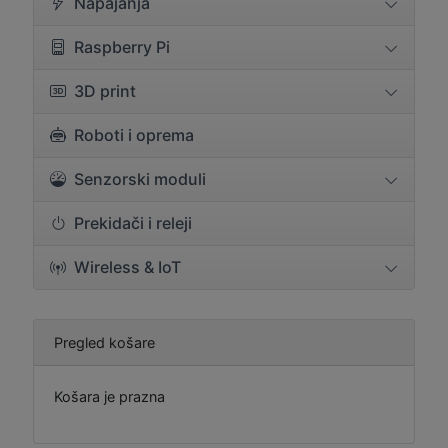
Napajanja
Raspberry Pi
3D print
Roboti i oprema
Senzorski moduli
Prekidači i releji
Wireless & IoT
Pregled košare
Košara je prazna