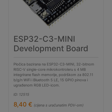
ESP32-C3-MINI
Development Board
Pločica bazirana na ESP32-C3-MINI, 32-bitnom
RISC-V single-core mikrokontroleru s 4 MB
integrirane flash memorije, podrškom za 802.11
b/g/n WiFi i Bluetooth 5 LE, 15 GPIO pinova i
ugrađenom RGB LED-icom.
ID: 12515
8,40 €
(cijena s uračunatim PDV-om)