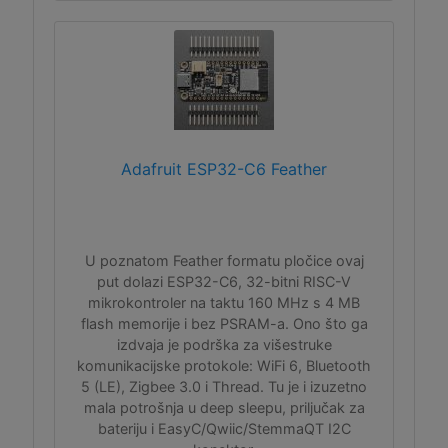
Adafruit ESP32-C6 Feather
U poznatom Feather formatu pločice ovaj
put dolazi ESP32-C6, 32-bitni RISC-V
mikrokontroler na taktu 160 MHz s 4 MB
flash memorije i bez PSRAM-a. Ono što ga
izdvaja je podrška za višestruke
komunikacijske protokole: WiFi 6, Bluetooth
5 (LE), Zigbee 3.0 i Thread. Tu je i izuzetno
mala potrošnja u deep sleepu, priljučak za
bateriju i EasyC/Qwiic/StemmaQT I2C