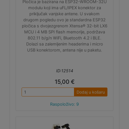
Pločica je bazirana na ESP32-WROOM-32U
modulu koji ima uFL/IPEX konektor za
priključak vanjske antene. U svakom
drugom pogledu ovo je standardna ESP32
pločica s dvojezgrenom Xtensa® 32-bit LX6
MCU i 4 MB SPI flash memorije, podržava
802.11 b/g/n WiFi, Bluetooth 4.2 i BLE.
Dolazi sa zalemljenim headerima i micro
USB konektorom, antena nije u paketu.
ID:12514
15,00 €
Dodaj u košaru
Raspoloživo: 9