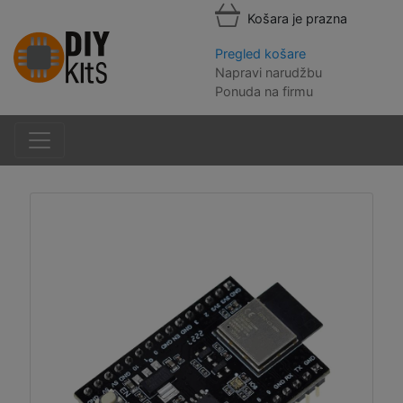
Košara je prazna
Pregled košare
Napravi narudžbu
Ponuda na firmu