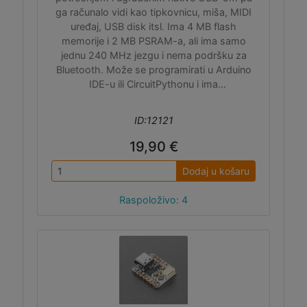
ga računalo vidi kao tipkovnicu, miša, MIDI
uređaj, USB disk itsl. Ima 4 MB flash
memorije i 2 MB PSRAM-a, ali ima samo
jednu 240 MHz jezgu i nema podršku za
Bluetooth. Može se programirati u Arduino
IDE-u ili CircuitPythonu i ima
easyC/Qwiic/Stemma QT I2C konektor.
ID:12121
19,90 €
Dodaj u košaru
Raspoloživo: 4