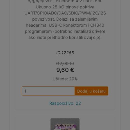
b/g/n/e/i WiFi, Bluetooth 4.2 i BLE-om.
Ukupno 25 I/O pinova pokriva
UART/GPIO/ADC/DAC/SDIO/PWM/I2C/I2S
povezivost. Dolazi sa zalemljenim
headerima, USB-C konektorom i CH340
programerom (potrebno instalirati drivere
ako niste prethodno koristili ovaj čip).
ID:12265
(12,00 €)
9,60 €
Ušteda:
20%
Dodaj u košaru
Raspoloživo: 22