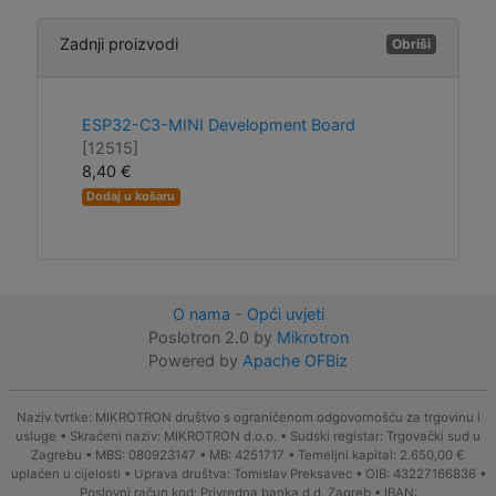
Zadnji proizvodi
Obriši
ESP32-C3-MINI Development Board
[12515]
8,40 €
Dodaj u košaru
O nama
-
Opći uvjeti
Poslotron 2.0 by
Mikrotron
Powered by
Apache OFBiz
Naziv tvrtke: MIKROTRON društvo s ograničenom odgovornošću za trgovinu i
usluge • Skraćeni naziv: MIKROTRON d.o.o. • Sudski registar: Trgovački sud u
Zagrebu • MBS: 080923147 • MB: 4251717 • Temeljni kapital: 2.650,00 €
uplaćen u cijelosti • Uprava društva: Tomislav Preksavec • OIB: 43227166836 •
Poslovni račun kod: Privredna banka d.d. Zagreb • IBAN: