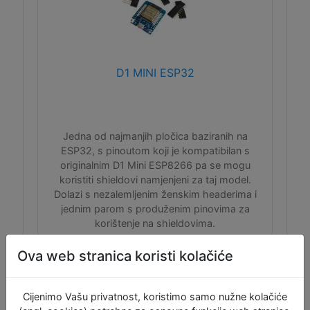
D1 MINI ESP32
Jedna od najmanjih pločica baziranih na
ESP32, s pinoutom koji je kompatibilan s
originalnim D1 Mini ESP8266 pa se mogu
koristiti shieldovi namjenjeni za taj model.
Dolazi s nezalemljenim ženskim headerima i
jednim parom s produženim pinovima za
korištenje na shieldovima.
Ova web stranica koristi kolačiće
Cijenimo Vašu privatnost, koristimo samo nužne kolačiće
ID:11918