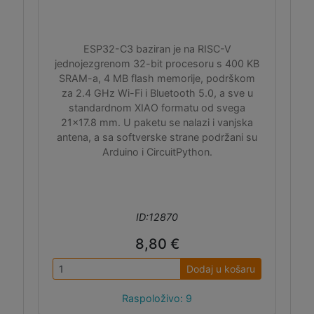
ESP32-C3 baziran je na RISC-V
jednojezgrenom 32-bit procesoru s 400 KB
SRAM-a, 4 MB flash memorije, podrškom
za 2.4 GHz Wi-Fi i Bluetooth 5.0, a sve u
standardnom XIAO formatu od svega
21x17.8 mm. U paketu se nalazi i vanjska
antena, a sa softverske strane podržani su
Arduino i CircuitPython.
ID:12870
8,80 €
Dodaj u košaru
Raspoloživo: 9