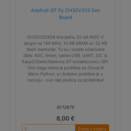
Adafruit QT Py CH32V203 Dev
Board
CH32V203G6 ima jednu 32-bit RISC-V
jezgru na 144 MHz, 10 KB SRAM-a i 32 KB
flash memorije. Tu su i ostale očekivane
điđe: ADC, timeri, native USB, UART, I2C (s
EasyC/Qwiic/Stemma QT konektorom) i SPI.
Ono čega nema je podrška za Circuit ili
Micro Python, a i Arduino podrška je u
razvoju - ovo nije pločica za početnike!
ID:12675
8,00 €
Dodaj u košaru