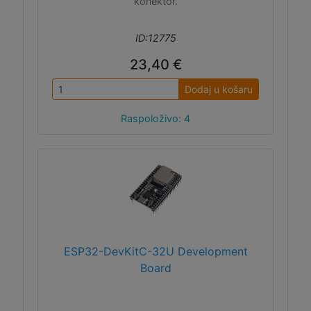
konektor.
ID:12775
23,40 €
Dodaj u košaru
Raspoloživo: 4
ESP32-DevKitC-32U Development
Board