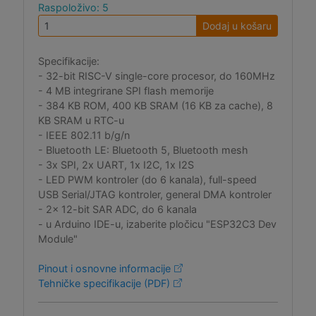
Raspoloživo: 5
Dodaj u košaru
Specifikacije:
- 32-bit RISC-V single-core procesor, do 160MHz
- 4 MB integrirane SPI flash memorije
- 384 KB ROM, 400 KB SRAM (16 KB za cache), 8
KB SRAM u RTC-u
- IEEE 802.11 b/g/n
- Bluetooth LE: Bluetooth 5, Bluetooth mesh
- 3x SPI, 2x UART, 1x I2C, 1x I2S
- LED PWM kontroler (do 6 kanala), full-speed
USB Serial/JTAG kontroler, general DMA kontroler
- 2x 12-bit SAR ADC, do 6 kanala
- u Arduino IDE-u, izaberite pločicu "ESP32C3 Dev
Module"
Pinout i osnovne informacije
Tehničke specifikacije (PDF)