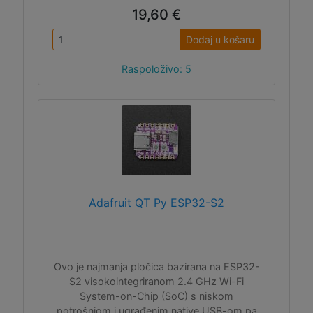
19,60 €
Dodaj u košaru
Raspoloživo: 5
Adafruit QT Py ESP32-S2
Ovo je najmanja pločica bazirana na ESP32-
S2 visokointegriranom 2.4 GHz Wi-Fi
System-on-Chip (SoC) s niskom
potrošnjom i ugrađenim native USB-om pa