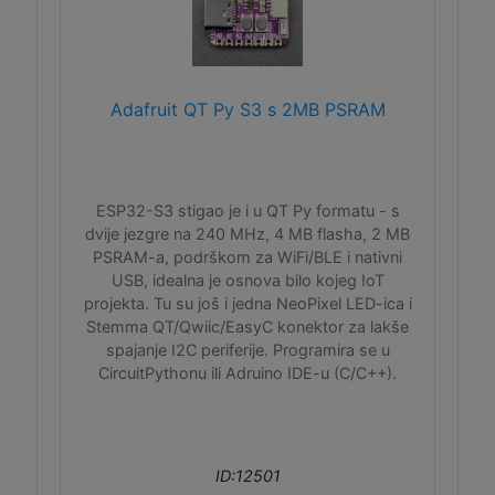
Adafruit QT Py S3 s 2MB PSRAM
ESP32-S3 stigao je i u QT Py formatu - s
dvije jezgre na 240 MHz, 4 MB flasha, 2 MB
PSRAM-a, podrškom za WiFi/BLE i nativni
USB, idealna je osnova bilo kojeg IoT
projekta. Tu su još i jedna NeoPixel LED-ica i
Stemma QT/Qwiic/EasyC konektor za lakše
spajanje I2C periferije. Programira se u
CircuitPythonu ili Adruino IDE-u (C/C++).
ID:12501