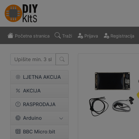
Početna stranica
Traži
Prijava
Registracija
LJETNA AKCIJA
AKCIJA
RASPRODAJA
Arduino
BBC Micro:bit