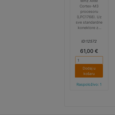
MHz ARM
Cortex-M3
procesoru
(LPC1768). Uz
sve standardne
konektore za
komponente 3D
printera,
ID:12572
omogućava
jednostavna
61,00 €
proširenja
zahvaljujući
konektorima za
Dodaj u
auto bed
košaru
leveling senzor,
WiFi modul
Raspoloživo: 1
(ESP-01S),
Neopixel LED
traku, I2C i SPI
komunikaciju.