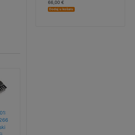
66,00 €
Dodaj u košaru
01:
266
ski
i