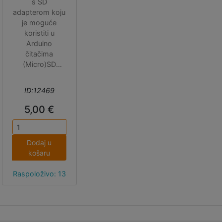
s SD
adapterom koju
je moguće
koristiti u
Arduino
čitačima
(Micro)SD
kartica, starijim
modelima 3D
ID:12469
printera i svim
uređajima koji
5,00 €
ne podržavaju
kartice
kapaciteta
Dodaj u
većega od 4
košaru
GB.
Raspoloživo: 13