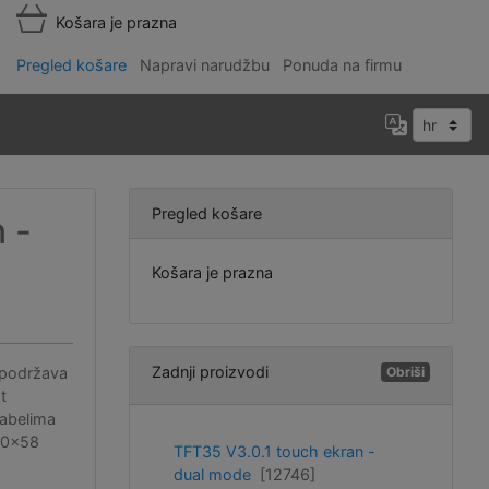
Košara je prazna
Pregled košare
Napravi narudžbu
Ponuda na firmu
Pregled košare
 -
Košara je prazna
Zadnji proizvodi
 podržava
Obriši
t
kabelima
110x58
TFT35 V3.0.1 touch ekran -
dual mode
[12746]