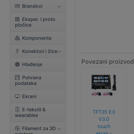
Brandovi
Eksper. i proto
pločice
Komponente
Konektori i žice
Povezani proizvod
Hlađenje
Pohrana
podataka
Ekrani
E-tekstil &
TFT35 E3
wearables
V3.0
touch
Filament za 3D
ekran -