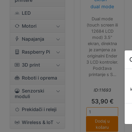
printere
dual mode
LED
Dual mode
(touch screen ili
Motori
12684 LCD
mod) 3.5"
Napajanja
ekran, direktna
je zamjena za
Raspberry Pi
originalni Ender
3 LCD kontroler.
3D print
Podržava
printanje s SD
Roboti i oprema
kartice ili USB
sticka, kao i
ID:11693
Senzorski
WiFi povezivost
moduli
(ESP8266 ESP-
53,90 €
01 modul nije
Prekidači i releji
uključen u
paket). Iako je
Dodaj u
Wireless & IoT
kompatibilan s
košaru
originalnom