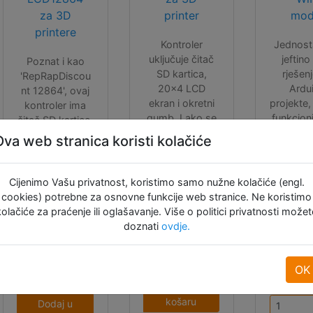
za 3D
printer
mod
printere
Kontroler
Jednost
uključuje čitač
jeftino
Poznat i kao
SD kartica,
rješen
'RepRapDiscou
20x4 LCD
Ardu
nt 12864', ovaj
ekran i okretni
projekte,
kontroler ima
gumb. Lako se
funkcion
čitač SD kartice,
priključuje na
obični
enkoder i
Ova web stranica koristi kolačiće
RAMPS 1.4 uz
adapter 
128*64 matrični
pomoć
služi
LCD ekran. S
priloženog
aplikac
RAMPS1.4
Cijenimo Vašu privatnost, koristimo samo nužne kolačiće (engl.
adaptera i dva
hos
povezuje se
cookies) potrebne za osnovne funkcije web stranice. Ne koristimo
30 cm kabela.
pomoću
kolačiće za praćenje ili oglašavanje. Više o politici privatnosti možet
ID:10660
ID:10
Vaš 3D printer
priloženih flat
doznati
ovdje.
ID:10342
ne mora više
kabela i
19,90 €
(4,00
biti priključen na
adaptera.
3,2
21,80 €
računalo,
OK
Ušteda
prebacite g-
Dodaj u
code na SD
košaru
Dodaj u
karticu i