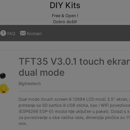
DIY Kits
Free & Open !
Dobro došli!
FAQ
Kontakt
TFT35 V3.0.1 touch ekran
dual mode
Bigtreetech
Dual mode (touch screen ili 12684 LCD mod) 3.5" ekran,
printanje sa SD kartice ili USB sticka, kao i WiFi povezivos
(ESP8266 ESP-01 modul nije uključen u paket). Dolazi s 
za povezivanje u oba načina rada, dimenzije pločice su 
mm.