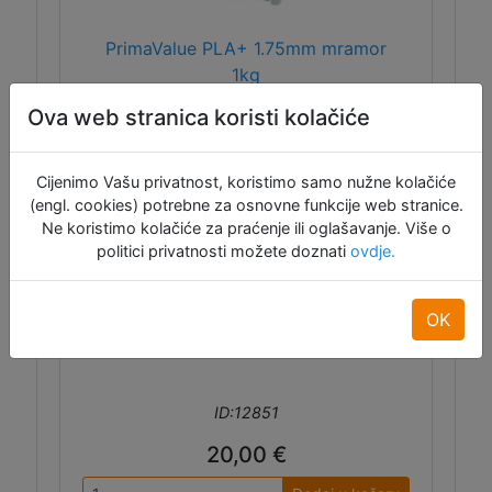
PrimaValue PLA+ 1.75mm mramor
1kg
Ova web stranica koristi kolačiće
PrimaValue PLA+ čvršći je od standardnog
PLA filamenta što ga čini idealnim za print
Cijenimo Vašu privatnost, koristimo samo nužne kolačiće
funkcionalnih komada ili izradu prototipova,
(engl. cookies) potrebne za osnovne funkcije web stranice.
u ovoj varijanti imitira izgled mramora.
Ne koristimo kolačiće za praćenje ili oglašavanje. Više o
politici privatnosti možete doznati
ovdje.
OK
ID:12851
20,00 €