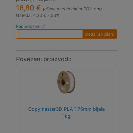
posebnog oblika prodaje
16,80 €
(cijena s uračunatim PDV-om)
Ušteda:
4,20 € - 20%
Raspoloživo: 4
Dodaj u košaru
Povezani proizvodi:
Copymaster3D PLA 1.75mm bijela
1kg