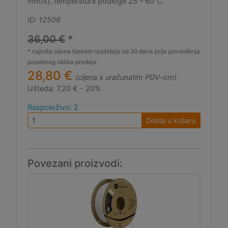
mm/s), temperatura podloge 25 – 60˚C.
ID: 12506
36,00 €
*
* najniža cijena tijekom razdoblja od 30 dana prije provođenja
posebnog oblika prodaje
28,80 €
(cijena s uračunatim PDV-om)
Ušteda:
7,20 € - 20%
Raspoloživo: 2
Dodaj u košaru
Povezani proizvodi: