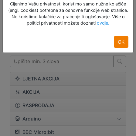
Cijenimo Vašu privatnost, koristimo samo nužne kolačiće
Ušteda:
20%
(engl. cookies) potrebne za osnovne funkcije web stranice.
Ne koristimo kolačiće za praćenje ili oglašavanje. Više o
Dodaj u košaru
politici privatnosti možete doznati
ovdje.
Raspoloživo: 1
OK
LJETNA AKCIJA
AKCIJA
RASPRODAJA
Arduino
BBC Micro:bit