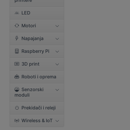
printere
LED
Motori
Napajanja
Raspberry Pi
3D print
Roboti i oprema
Senzorski
moduli
Prekidači i releji
Wireless & IoT