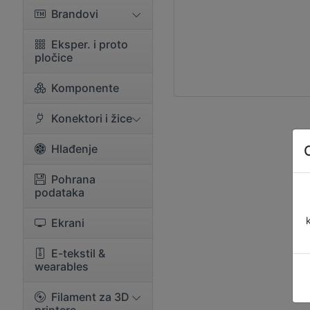
Brandovi
Eksper. i proto
pločice
Komponente
Konektori i žice
Hlađenje
Pohrana
podataka
Ekrani
E-tekstil &
wearables
Filament za 3D