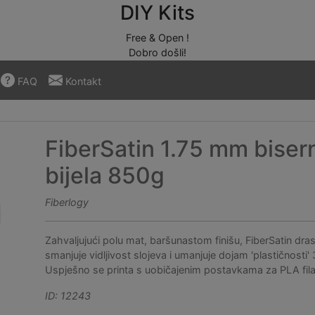
DIY Kits
Free & Open !
Dobro došli!
FAQ
Kontakt
FiberSatin 1.75 mm biser
bijela 850g
Fiberlogy
Zahvaljujući polu mat, baršunastom finišu, FiberSatin dra
smanjuje vidljivost slojeva i umanjuje dojam 'plastičnosti' 
Uspješno se printa s uobičajenim postavkama za PLA fil
ID: 12243