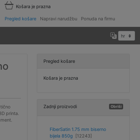
Košara je prazna
Pregled košare
Napravi narudžbu
Ponuda na firmu
Pregled košare
no
Košara je prazna
Zadnji proizvodi
stično
Obriši
3D printa.
ament.
FiberSatin 1.75 mm biserno
bijela 850g
[12243]