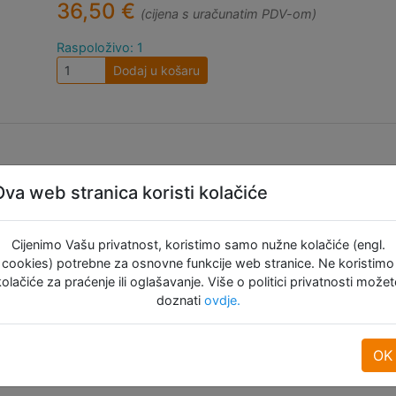
36,50 €
(cijena s uračunatim PDV-om)
Raspoloživo: 1
Dodaj u košaru
Ova web stranica koristi kolačiće
Cijenimo Vašu privatnost, koristimo samo nužne kolačiće (engl.
cookies) potrebne za osnovne funkcije web stranice. Ne koristimo
kolačiće za praćenje ili oglašavanje. Više o politici privatnosti možet
doznati
ovdje.
OK