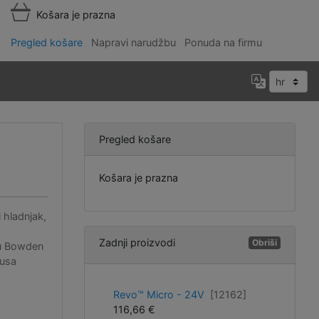
Košara je prazna
Pregled košare
Napravi narudžbu
Ponuda na firmu
Pregled košare
Košara je prazna
i hladnjak,
Zadnji proizvodi
Obriši
 u Bowden
rusa
Revo™ Micro - 24V
[12162]
116,66 €