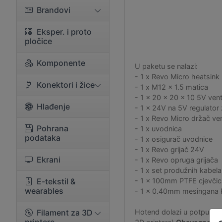
Brandovi
Eksper. i proto
pločice
Komponente
U paketu se nalazi:
- 1 x Revo Micro heatsink
Konektori i žice
- 1 x M12 x 1.5 matica
- 1 x 20 x 20 x 10 5V vent
Hlađenje
- 1 x 24V na 5V regulator 
- 1 x Revo Micro držač ven
Pohrana
- 1 x uvodnica
podataka
- 1 x osigurač uvodnice
- 1 x Revo grijač 24V
Ekrani
- 1 x Revo opruga grijača
- 1 x set produžnih kabela
E-tekstil &
- 1 x 100mm PTFE cjevčic
wearables
- 1 x 0.40mm mesingana 
Filament za 3D
Hotend dolazi u potpunost