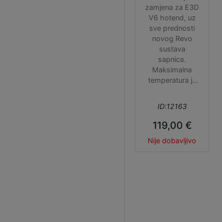
zamjena za E3D
V6 hotend, uz
sve prednosti
novog Revo
sustava
sapnica.
Maksimalna
temperatura je
300 °C, snaga
grijača 40 W,
ID:12163
može se
koristiti u
119,00 €
Bowden i u
Nije dobavljivo
direct drive
kombinaciji,
kompatibilan s
Prusa MK3/S/+
printerom.