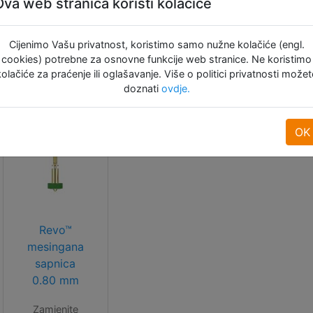
stiti regulator za priključenje ventilatora ako se ventilator ne s
Ova web stranica koristi kolačiće
Cijenimo Vašu privatnost, koristimo samo nužne kolačiće (engl.
rmware postavke
cookies) potrebne za osnovne funkcije web stranice. Ne koristimo
za zamjenu sapnice
kolačiće za praćenje ili oglašavanje. Više o politici privatnosti možet
pgrade vodič (Edition 2)
doznati
ovdje.
i:
OK
Revo™
mesingana
sapnica
0.80 mm
Zamjenite