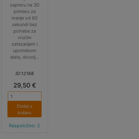
sapnicu na 3D
printeru za
manje od 60
sekundi bez
potrebe za
vrućim
zatezanjem i
upotrebom
alata, dovoljni
su vam prsti.
Napomena:
ID:12168
možda će biti
potrebno
29,50 €
korigirati Z
offset nakon
promjene
Dodaj u
sapnice.
košaru
Raspoloživo: 2