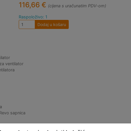
116,66 €
(cijena s uračunatim PDV-om)
Raspoloživo: 1
Dodaj u košaru
ilator
za ventilator
tilatora
a
Revo sapnica
i sastavljen, bez opreme za montažu (potrebno isprintati adaptere