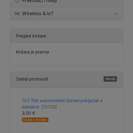
Prekidači i releji
Wireless & IoT
Pregled košare
Košara je prazna
Zadnji proizvodi
Obriši
12V 10A automobilski ženski priključak s
kabelom
[12133]
3,00 €
Dodaj u košaru