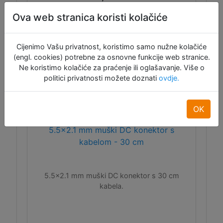
Dodaj u košaru
Ova web stranica koristi kolačiće
Raspoloživo: 36
Cijenimo Vašu privatnost, koristimo samo nužne kolačiće
(engl. cookies) potrebne za osnovne funkcije web stranice.
Ne koristimo kolačiće za praćenje ili oglašavanje. Više o
politici privatnosti možete doznati
ovdje.
OK
5.5x2.1 mm muški DC konektor s
kabelom - 30 cm
5.5x2.1 mm muški DC konektor s 30 cm
kabela.