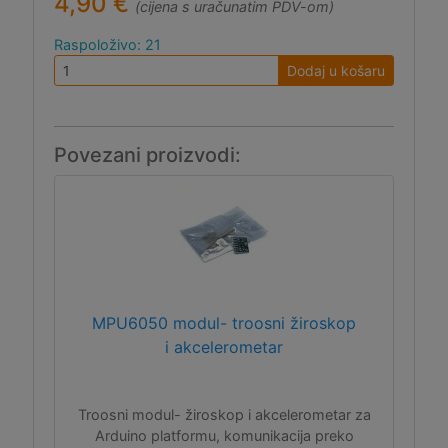
4,90 €
(cijena s uračunatim PDV-om)
Raspoloživo: 21
Dodaj u košaru
Povezani proizvodi:
MPU6050 modul- troosni žiroskop
i akcelerometar
Troosni modul- žiroskop i akcelerometar za
Arduino platformu, komunikacija preko