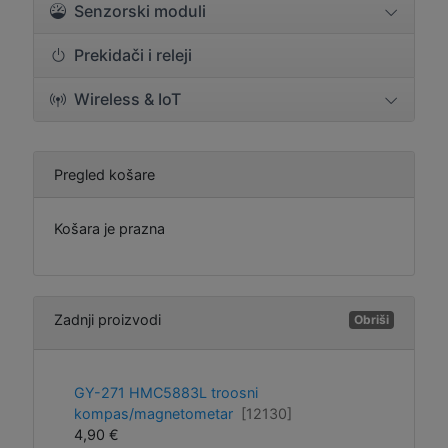
Senzorski moduli
Prekidači i releji
Wireless & IoT
Pregled košare
Košara je prazna
Zadnji proizvodi
Obriši
GY-271 HMC5883L troosni
kompas/magnetometar
[12130]
4,90 €