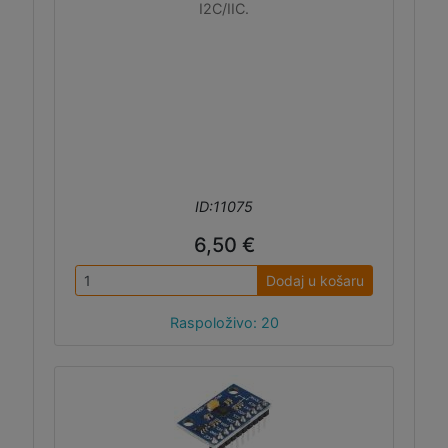
I2C/IIC.
ID:11075
6,50 €
Dodaj u košaru
Raspoloživo: 20