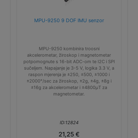
MPU-9250 9 DOF IMU senzor
MPU-9250 kombinira troosni
akcelerometar, žiroskop i magnetometar
potpomognute s 16-bit ADC-om te I2C i SPI
sučeljem. Napajanje je 3-5 V, logika 3.3 V, a
raspon mjerenja je ±250, ±500, ±1000 i
±2000°/sec za žiroskop, ±2g, ±4g, ±8g i
±16g za akcelerometar i ±4800μT za
magnetometar.
ID:12824
21,25 €