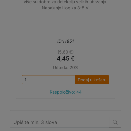
više su dobre za detekciju velikih ubrzanja.
Napajanje i logika 3-5 V.
ID:11851
(5,60 €)
4,45 €
Ušteda:
20%
Dodaj u košaru
Raspoloživo: 44