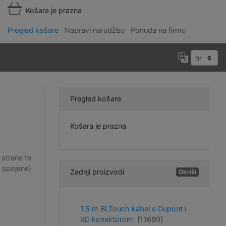
Košara je prazna
Pregled košare
Napravi narudžbu
Ponuda na firmu
Pregled košare
Košara je prazna
strane te
u spojene)
Zadnji proizvodi
Obriši
1.5 m BLTouch kabel s Dupont i
XD konektorom
[11680]