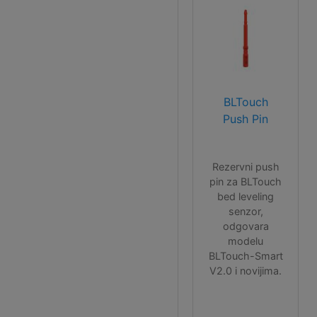
BLTouch
Push Pin
Rezervni push
pin za BLTouch
bed leveling
senzor,
odgovara
modelu
BLTouch-Smart
V2.0 i novijima.