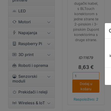
printere
dugački kabel,
s BLTouch
LED
konektorom s
jedne strane te
Motori
2-pinskim i 3-
pinskim Dupont
Napajanja
konektorima s
druge strane.
Raspberry Pi
3D print
ID:11679
Roboti i oprema
8,63 €
Senzorski
moduli
Dodaj u
košaru
Prekidači i releji
Raspoloživo: 2
Wireless & IoT