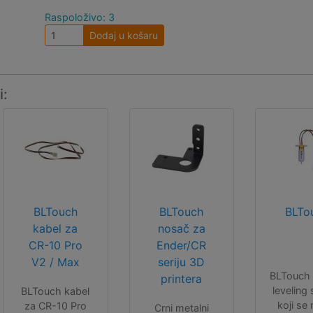
Raspoloživo: 3
Dodaj u košaru
i:
BLTouch
BLTouch
BLTo
kabel za
nosač za
CR-10 Pro
Ender/CR
V2 / Max
seriju 3D
BLTouch 
printera
leveling
BLTouch kabel
koji se
za CR-10 Pro
Crni metalni