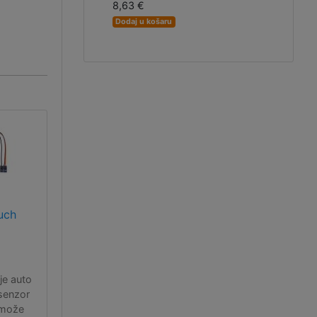
8,63 €
Dodaj u košaru
uch
je auto
 senzor
 može