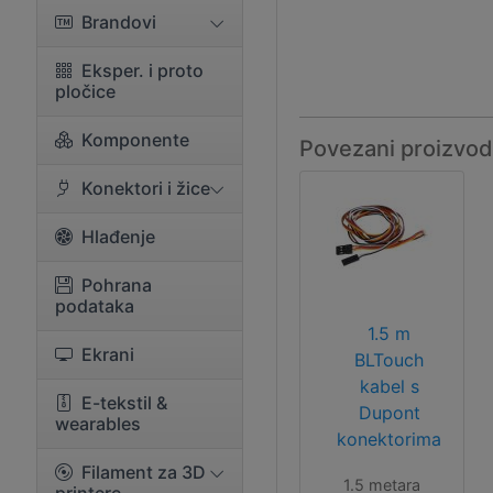
Brandovi
Eksper. i proto
pločice
Komponente
Povezani proizvod
Konektori i žice
Hlađenje
Pohrana
podataka
1.5 m
Ekrani
BLTouch
kabel s
E-tekstil &
Dupont
wearables
konektorima
Filament za 3D
1.5 metara