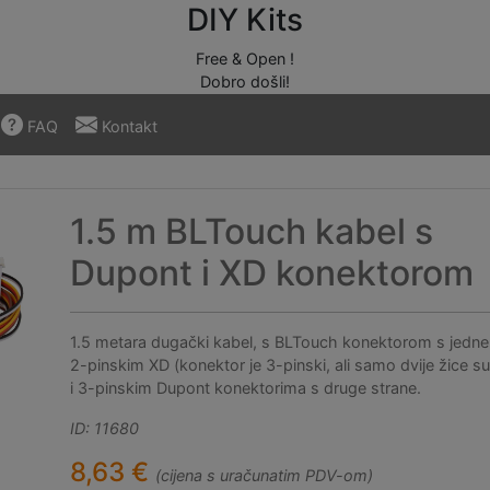
DIY Kits
Free & Open !
Dobro došli!
FAQ
Kontakt
1.5 m BLTouch kabel s
Dupont i XD konektorom
1.5 metara dugački kabel, s BLTouch konektorom s jedne 
2-pinskim XD (konektor je 3-pinski, ali samo dvije žice s
i 3-pinskim Dupont konektorima s druge strane.
ID: 11680
8,63 €
(cijena s uračunatim PDV-om)