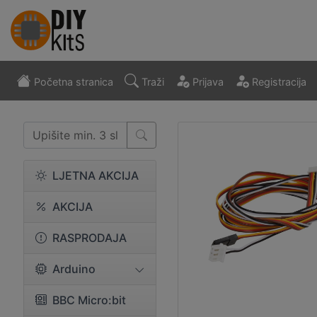
Početna stranica
Traži
Prijava
Registracija
LJETNA AKCIJA
AKCIJA
RASPRODAJA
Arduino
BBC Micro:bit