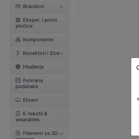
Brandovi
Eksper. i proto
pločice
Komponente
Konektori i žice
Hlađenje
Pohrana
podataka
Ekrani
E-tekstil &
wearables
Filament za 3D