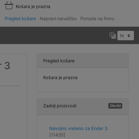
Košara je prazna
Pregled košare
Napravi narudžbu
Ponuda na firmu
Pregled košare
r 3
Košara je prazna
Zadnji proizvodi
Obriši
Navojno vreteno za Ender 3
[11435]