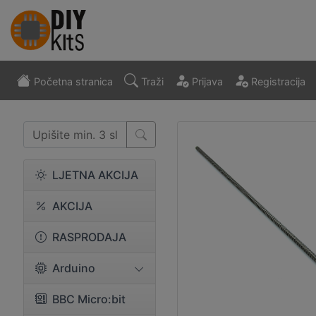
Početna stranica
Traži
Prijava
Registracija
LJETNA AKCIJA
AKCIJA
RASPRODAJA
Arduino
BBC Micro:bit