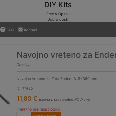
DIY Kits
Free & Open !
Dobro došli!
FAQ
Kontakt
Navojno vreteno za Ende
Creality
Navojno vreteno za Z os Endera 3, 8x360 mm.
ID: 11435
11,80 €
(cijena s uračunatim PDV-om)
Trenutno nije raspoloživo
Dodaj u košaru