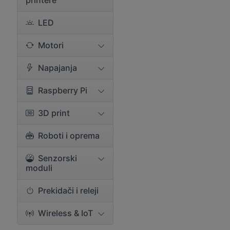
printere
LED
Motori
Napajanja
Raspberry Pi
3D print
Roboti i oprema
Senzorski
moduli
Prekidači i releji
Wireless & IoT