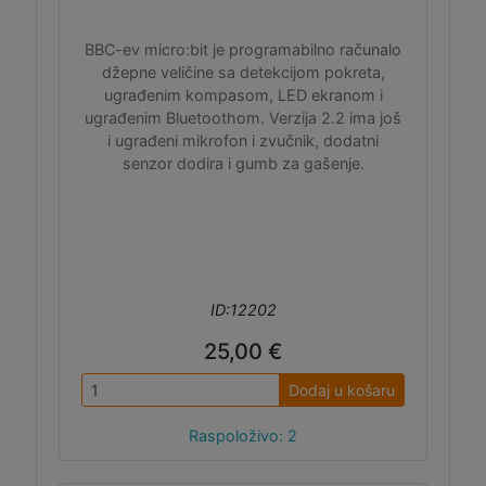
BBC-ev micro:bit je programabilno računalo
džepne veličine sa detekcijom pokreta,
ugrađenim kompasom, LED ekranom i
ugrađenim Bluetoothom. Verzija 2.2 ima još
i ugrađeni mikrofon i zvučnik, dodatni
senzor dodira i gumb za gašenje.
ID:12202
25,00 €
Dodaj u košaru
Raspoloživo: 2