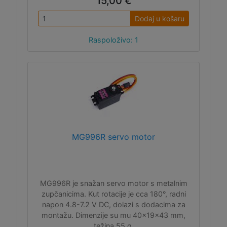
15,00 €
Dodaj u košaru
Raspoloživo: 1
MG996R servo motor
MG996R je snažan servo motor s metalnim
zupčanicima. Kut rotacije je cca 180°, radni
napon 4.8-7.2 V DC, dolazi s dodacima za
montažu. Dimenzije su mu 40x19x43 mm,
težina 55 g.