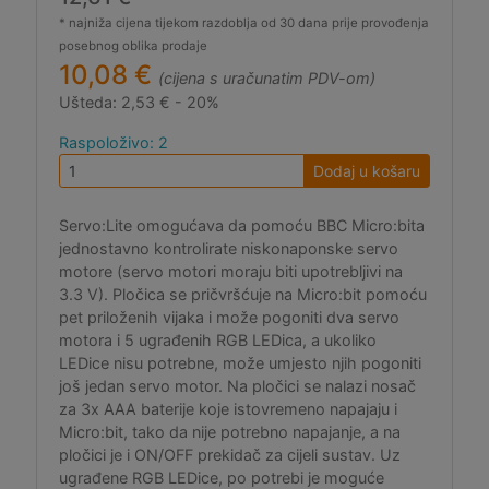
* najniža cijena tijekom razdoblja od 30 dana prije provođenja
posebnog oblika prodaje
10,08 €
(cijena s uračunatim PDV-om)
Ušteda:
2,53 € - 20%
Raspoloživo: 2
Dodaj u košaru
Servo:Lite omogućava da pomoću BBC Micro:bita
jednostavno kontrolirate niskonaponske servo
motore (servo motori moraju biti upotrebljivi na
3.3 V). Pločica se pričvršćuje na Micro:bit pomoću
pet priloženih vijaka i može pogoniti dva servo
motora i 5 ugrađenih RGB LEDica, a ukoliko
LEDice nisu potrebne, može umjesto njih pogoniti
još jedan servo motor. Na pločici se nalazi nosač
za 3x AAA baterije koje istovremeno napajaju i
Micro:bit, tako da nije potrebno napajanje, a na
pločici je i ON/OFF prekidač za cijeli sustav. Uz
ugrađene RGB LEDice, po potrebi je moguće