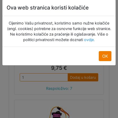
je servo motor za razne projekte bazirane
na Arduinu, Raspberry Pi-u ili BBC
Ova web stranica koristi kolačiće
Micro:bitu, može se koristiti s bilo kojim
standardnim servo libraryem. Kut rotacije je
otprilike 180 stupnjeva, dolazi s dodacima
Cijenimo Vašu privatnost, koristimo samo nužne kolačiće
za montažu.
(engl. cookies) potrebne za osnovne funkcije web stranice.
Ne koristimo kolačiće za praćenje ili oglašavanje. Više o
politici privatnosti možete doznati
ovdje.
OK
ID:11945
9,75 €
Dodaj u košaru
Raspoloživo: 7