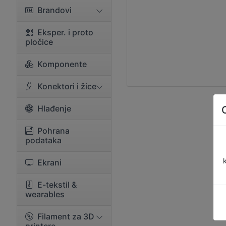
Brandovi
Eksper. i proto
pločice
Komponente
Konektori i žice
Hlađenje
Pohrana
podataka
Ekrani
E-tekstil &
wearables
Filament za 3D