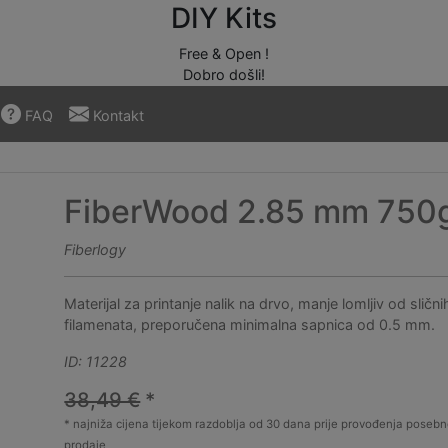
DIY Kits
Free & Open !
Dobro došli!
FAQ
Kontakt
FiberWood 2.85 mm 750
Fiberlogy
Materijal za printanje nalik na drvo, manje lomljiv od slični
filamenata, preporučena minimalna sapnica od 0.5 mm.
ID: 11228
38,49 €
*
* najniža cijena tijekom razdoblja od 30 dana prije provođenja posebn
prodaje