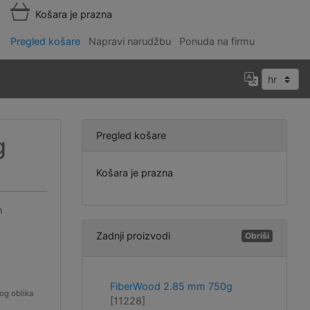
Košara je prazna
Pregled košare
Napravi narudžbu
Ponuda na firmu
Pregled košare
g
Košara je prazna
h
Zadnji proizvodi
Obriši
FiberWood 2.85 mm 750g
og oblika
[11228]