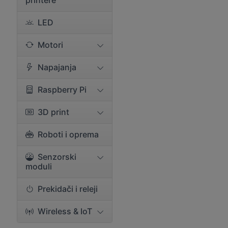
printere
LED
Motori
Napajanja
Raspberry Pi
3D print
Roboti i oprema
Senzorski
moduli
Prekidači i releji
Wireless & IoT