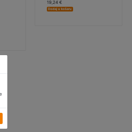
19,24 €
Dodaj u košaru
e