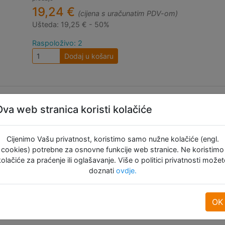
19,24 €
(cijena s uračunatim PDV-om)
Ušteda:
19,25 € - 50%
Raspoloživo: 2
Dodaj u košaru
Ova web stranica koristi kolačiće
Cijenimo Vašu privatnost, koristimo samo nužne kolačiće (engl.
cookies) potrebne za osnovne funkcije web stranice. Ne koristimo
kolačiće za praćenje ili oglašavanje. Više o politici privatnosti možet
doznati
ovdje.
OK