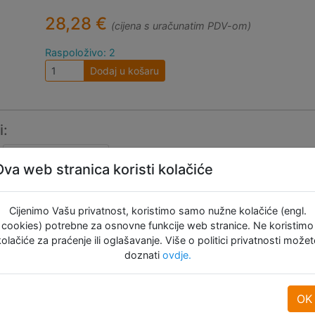
28,28 €
(cijena s uračunatim PDV-om)
Raspoloživo: 2
Dodaj u košaru
i:
Ova web stranica koristi kolačiće
Cijenimo Vašu privatnost, koristimo samo nužne kolačiće (engl.
cookies) potrebne za osnovne funkcije web stranice. Ne koristimo
kolačiće za praćenje ili oglašavanje. Više o politici privatnosti možet
Revo™
doznati
ovdje.
High Flow
sapnica
OK
1.4 mm