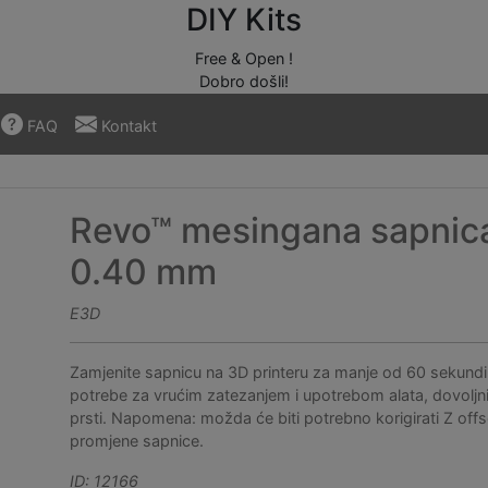
DIY Kits
Free & Open !
Dobro došli!
FAQ
Kontakt
Revo™ mesingana sapnic
0.40 mm
E3D
Zamjenite sapnicu na 3D printeru za manje od 60 sekund
potrebe za vrućim zatezanjem i upotrebom alata, dovoljn
prsti. Napomena: možda će biti potrebno korigirati Z off
promjene sapnice.
ID: 12166