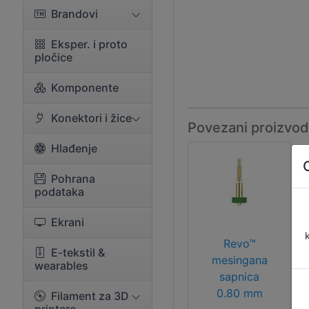
Brandovi
Eksper. i proto
pločice
Komponente
Konektori i žice
Povezani proizvod
Hlađenje
Pohrana
podataka
Ekrani
Revo™
E-tekstil &
mesingana
wearables
sapnica
0.80 mm
Filament za 3D