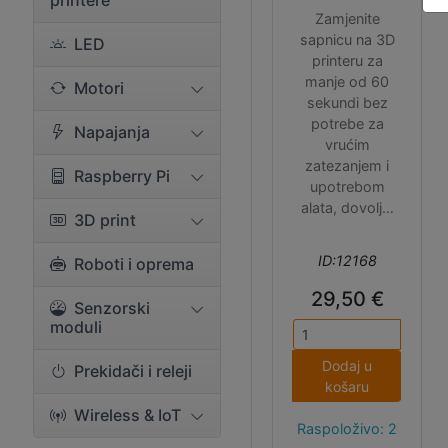
printere
Zamjenite
sapnicu na 3D
LED
printeru za
manje od 60
Motori
sekundi bez
potrebe za
Napajanja
vrućim
zatezanjem i
Raspberry Pi
upotrebom
alata, dovoljni
3D print
su vam prsti.
Napomena:
ID:12168
Roboti i oprema
možda će biti
potrebno
29,50 €
Senzorski
korigirati Z
moduli
offset nakon
promjene
Dodaj u
Prekidači i releji
sapnice.
košaru
Wireless & IoT
Raspoloživo: 2