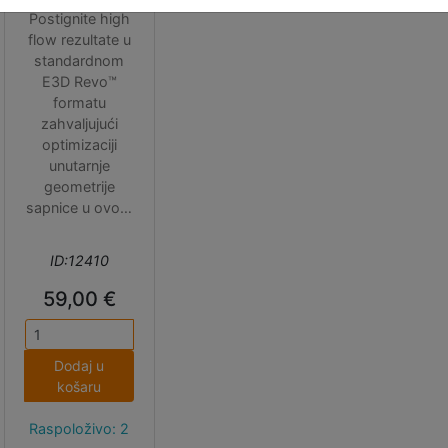
Postignite high
flow rezultate u
standardnom
E3D Revo™
formatu
zahvaljujući
optimizaciji
unutarnje
geometrije
sapnice u ovom
modelu. Koristi
se sa
ID:12410
standardnim
40W Revo
59,00 €
grijačem i
uobičajenim
fialmentima. 1.4
Dodaj u
mm sapnica
košaru
ima
volumetrijsku
Raspoloživo: 2
brzinu protoka