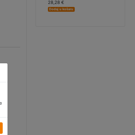
28,28 €
Dodaj u košaru
e