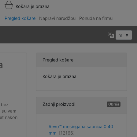
Košara je prazna
Pregled košare
Napravi narudžbu
Ponuda na firmu
Pregled košare
a
Košara je prazna
Zadnji proizvodi
i bez
Obriši
i su vam
set nakon
Revo™ mesingana sapnica 0.40
mm
[12166]